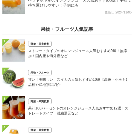
ペットボトルのオレンジジュース人気おすすめ5選！手軽で
持ち運びしやすい！子供にも
更新日:2024/11/05
果物・フルーツ人気記事
1
野菜・果実飲料
ストレートタイプのオレンジジュース人気おすすめ9選！無添
加！国内産や海外産など
2
果物・フルーツ
甘い！美味しい！スイカの人気おすすめ10選【高級・小玉も】
品種や産地別に紹介
3
野菜・果実飲料
果汁100パーセントのオレンジジュース人気おすすめ12選！ス
トレートタイプ・濃縮還元など
4
野菜・果実飲料