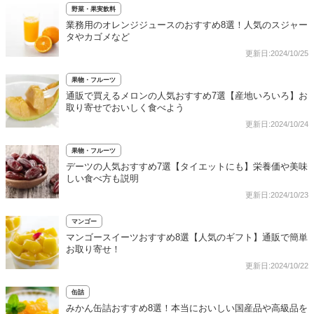
野菜・果実飲料
業務用のオレンジジュースのおすすめ8選！人気のスジャー
タやカゴメなど
更新日:2024/10/25
果物・フルーツ
通販で買えるメロンの人気おすすめ7選【産地いろいろ】お
取り寄せでおいしく食べよう
更新日:2024/10/24
果物・フルーツ
デーツの人気おすすめ7選【タイエットにも】栄養価や美味
しい食べ方も説明
更新日:2024/10/23
マンゴー
マンゴースイーツおすすめ8選【人気のギフト】通販で簡単
お取り寄せ！
更新日:2024/10/22
缶詰
みかん缶詰おすすめ8選！本当においしい国産品や高級品を