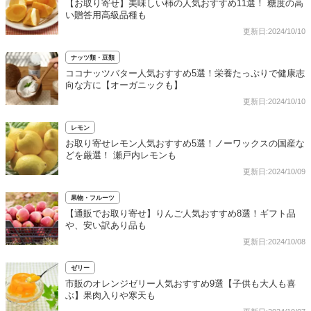
【お取り寄せ】美味しい柿の人気おすすめ11選！ 糖度の高
い贈答用高級品種も
更新日:2024/10/10
ナッツ類・豆類
ココナッツバター人気おすすめ5選！栄養たっぷりで健康志
向な方に【オーガニックも】
更新日:2024/10/10
レモン
お取り寄せレモン人気おすすめ5選！ノーワックスの国産な
どを厳選！ 瀬戸内レモンも
更新日:2024/10/09
果物・フルーツ
【通販でお取り寄せ】りんご人気おすすめ8選！ギフト品
や、安い訳あり品も
更新日:2024/10/08
ゼリー
市販のオレンジゼリー人気おすすめ9選【子供も大人も喜
ぶ】果肉入りや寒天も