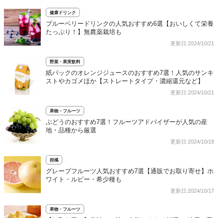
健康ドリンク
ブルーベリードリンクの人気おすすめ6選【おいしくて栄養
たっぷり！】無農薬栽培も
更新日:2024/10/21
野菜・果実飲料
紙パックのオレンジジュースのおすすめ7選！人気のサンキ
ストやカゴメほか【ストレートタイプ・濃縮還元など】
更新日:2024/10/21
果物・フルーツ
ぶどうのおすすめ7選！フルーツアドバイザーが人気の産
地・品種から厳選
更新日:2024/10/18
柑橘
グレープフルーツ人気おすすめ7選【通販でお取り寄せ】ホ
ワイト・ルビー・希少種も
更新日:2024/10/17
果物・フルーツ