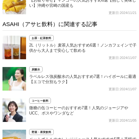
【お取り寄せ】マンゴーの人気おすすめ6選【熟して美味し
い】沖縄や宮崎の国産も
更新日:2024/11/21
ASAHI（アサヒ飲料）に関連する記事
お茶・紅茶飲料
2L（リットル）麦茶人気おすすめ6選！ノンカフェインで子
供から大人まで安心して飲める
更新日:2024/11/07
炭酸水
ラベルレス強炭酸水の人気おすすめ7選！ハイボールに最適
【エコで分別もラク】
更新日:2024/11/07
コーヒー飲料
微糖の缶コーヒーのおすすめ7選！人気のジョージアや
UCC、ボスやワンダなど
更新日:2024/11/05
野菜・果実飲料