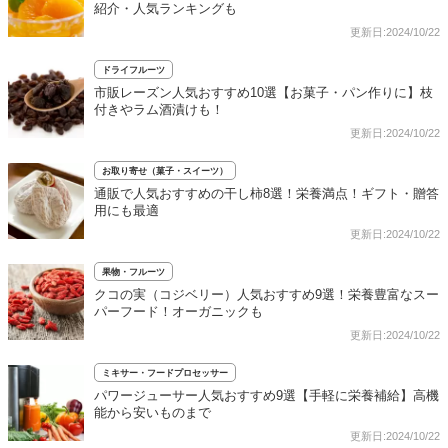
紹介・人気ランキングも
更新日:2024/10/22
ドライフルーツ
市販レーズン人気おすすめ10選【お菓子・パン作りに】枝
付きやラム酒漬けも！
更新日:2024/10/22
お取り寄せ（菓子・スイーツ）
通販で人気おすすめの干し柿8選！栄養満点！ギフト・贈答
用にも最適
更新日:2024/10/22
果物・フルーツ
クコの実（コジベリー）人気おすすめ9選！栄養豊富なスー
パーフード！オーガニックも
更新日:2024/10/22
ミキサー・フードプロセッサー
パワージューサー人気おすすめ9選【手軽に栄養補給】高機
能から安いものまで
更新日:2024/10/22