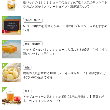
紙パックのオレンジジュースのおすすめ7選！人気のサンキスト
やカゴメほか【ストレートタイプ・濃縮還元など】
5
父の日・母の日
50代・60代のお母さんが喜ぶ！ 母の日プレゼント人気おすすめ
12選
6
野菜・果実飲料
ペットボトルのオレンジジュース人気おすすめ5選！手軽で持ち
運びしやすい！子供にも
7
缶詰
桃缶の人気おすすめ10選【ケーキ―やゼリーに】高級な国産か
ら安い海外産まで紹介
8
紅茶
アップルティー人気おすすめ8選【本当に美味しい】茶葉や粉
末、カフェインレスタイプも