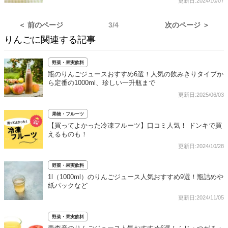
更新日:2024/10/07
＜ 前のページ
3/4
次のページ ＞
りんごに関連する記事
野菜・果実飲料
瓶のりんごジュースおすすめ6選！人気の飲みきりタイプか
ら定番の1000ml、珍しい一升瓶まで
更新日:2025/06/03
果物・フルーツ
【買ってよかった冷凍フルーツ】口コミ人気！ ドンキで買
えるものも！
更新日:2024/10/28
野菜・果実飲料
1l（1000ml）のりんごジュース人気おすすめ9選！瓶詰めや
紙パックなど
更新日:2024/11/05
野菜・果実飲料