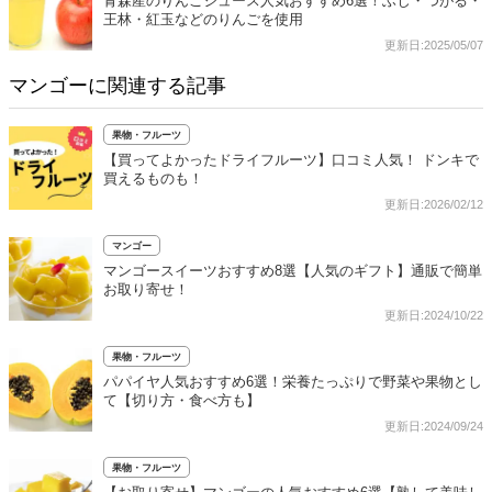
青森産のりんごジュース人気おすすめ6選！ふじ・つがる・
王林・紅玉などのりんごを使用
更新日:2025/05/07
マンゴーに関連する記事
果物・フルーツ
【買ってよかったドライフルーツ】口コミ人気！ ドンキで
買えるものも！
更新日:2026/02/12
マンゴー
マンゴースイーツおすすめ8選【人気のギフト】通販で簡単
お取り寄せ！
更新日:2024/10/22
果物・フルーツ
パパイヤ人気おすすめ6選！栄養たっぷりで野菜や果物とし
て【切り方・食べ方も】
更新日:2024/09/24
果物・フルーツ