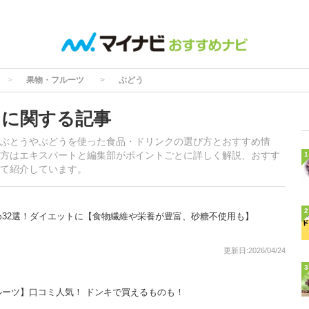
果物・フルーツ
ぶどう
」に関する記事
ぶとうやぶどうを使った食品・ドリンクの選び方とおすすめ情
方はエキスパートと編集部がポイントごとに詳しく解説、おすす
1
て紹介しています。
2
32選！ダイエットに【食物繊維や栄養が豊富、砂糖不使用も】
更新日:2026/04/24
3
ーツ】口コミ人気！ ドンキで買えるものも！