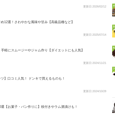
4
更新日:2026/02/12
め12選！さわやかな風味や甘み【高級品種など】
5
更新日:2025/07/14
6
！手軽にスムージーやジャム作り【ダイエットにも人気】
更新日:2024/11/21
7
ツ】口コミ人気！ ドンキで買えるものも！
更新日:2024/10/28
0選【お菓子・パン作りに】枝付きやラム酒漬けも！