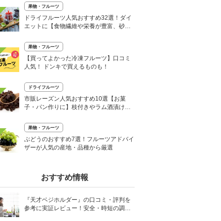
果物・フルーツ
ドライフルーツ人気おすすめ32選！ダイ
エットに【食物繊維や栄養が豊富、砂糖
不使用も】
果物・フルーツ
【買ってよかった冷凍フルーツ】口コミ
人気！ ドンキで買えるものも！
ドライフルーツ
市販レーズン人気おすすめ10選【お菓
子・パン作りに】枝付きやラム酒漬け
も！
果物・フルーツ
ぶどうのおすすめ7選！フルーツアドバイ
ザーが人気の産地・品種から厳選
おすすめ情報
『天才ベジホルダー』の口コミ・評判を
参考に実証レビュー！安全・時短の調理
サポートアイテム！