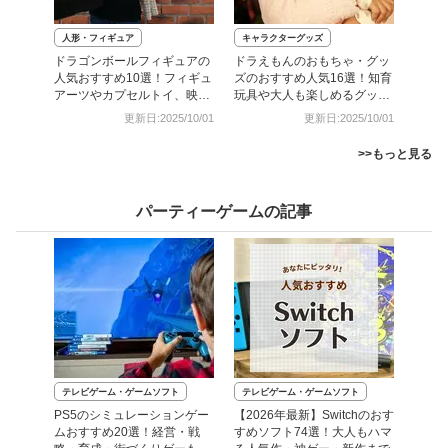
人形・フィギュア
キャラクターグッズ
ドラゴンボールフィギュアの
ドラえもんのおもちゃ・グッ
人気おすすめ10選！フィギュ
ズのおすすめ人気16選！知育
アーツやカプセルトイ、映画
玩具や大人も楽しめるグッズ
最新作の商品まで
をご紹介
更新日:2025/10/01
更新日:2025/10/01
>>もっと見る
パーティーゲームの記事
テレビゲーム・ゲームソフト
テレビゲーム・ゲームソフト
PS5のシミュレーションゲー
【2026年最新】Switchのおす
ムおすすめ20選！経営・戦
すめソフト74選！大人もハマ