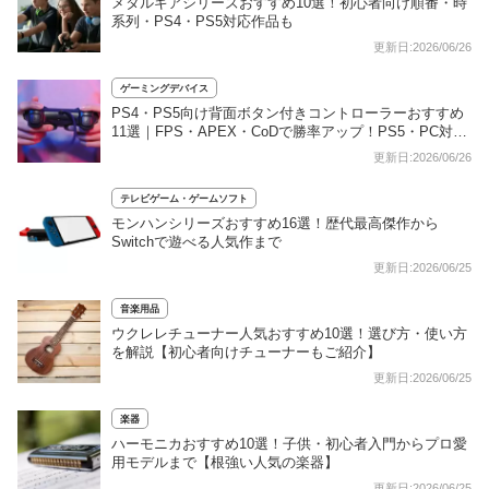
メタルギアシリーズおすすめ10選！初心者向け順番・時
系列・PS4・PS5対応作品も
更新日:2026/06/26
ゲーミングデバイス
PS4・PS5向け背面ボタン付きコントローラーおすすめ
11選｜FPS・APEX・CoDで勝率アップ！PS5・PC対応
も
更新日:2026/06/26
テレビゲーム・ゲームソフト
モンハンシリーズおすすめ16選！歴代最高傑作から
Switchで遊べる人気作まで
更新日:2026/06/25
音楽用品
ウクレレチューナー人気おすすめ10選！選び方・使い方
を解説【初心者向けチューナーもご紹介】
更新日:2026/06/25
楽器
ハーモニカおすすめ10選！子供・初心者入門からプロ愛
用モデルまで【根強い人気の楽器】
更新日:2026/06/25