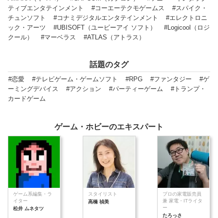
ティブエンタテインメント
#コーエーテクモゲームス
#スパイク・
チュンソフト
#コナミデジタルエンタテインメント
#エレクトロニ
ック・アーツ
#UBISOFT（ユービーアイ ソフト）
#Logicool（ロジ
クール）
#マーベラス
#ATLAS（アトラス）
話題のタグ
#恋愛
#テレビゲーム・ゲームソフト
#RPG
#ファンタジー
#ゲ
ーミングデバイス
#アクション
#パーティーゲーム
#トランプ・
カードゲーム
ゲーム・ホビーのエキスパート
ゲーム系編集・ラ
スタイリスト
プロの家電販売員
イター
兼 家電・ITライタ
高橋 禎美
ー
松井 ムネタツ
たろっさ