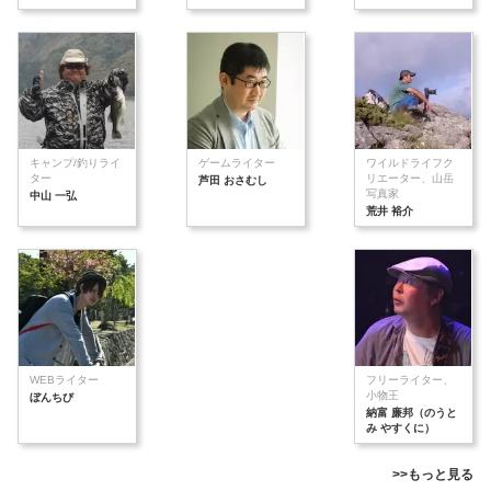
キャンプ/釣りライ
ゲームライター
ワイルドライフク
ター
リエーター、山岳
芦田 おさむし
写真家
中山 一弘
荒井 裕介
WEBライター
フリーライター、
小物王
ぼんちび
納富 廉邦（のうと
み やすくに）
>>もっと見る