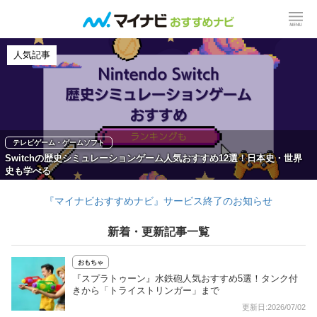
人気記事
テレビゲーム・ゲームソフト
Switchの歴史シミュレーションゲーム人気おすすめ12選！日本史・世界
史も学べる
『マイナビおすすめナビ』サービス終了のお知らせ
新着・更新記事一覧
おもちゃ
『スプラトゥーン』水鉄砲人気おすすめ5選！タンク付
きから「トライストリンガー」まで
更新日:2026/07/02