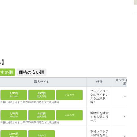
ら】
すすめ順
価格の安い順
オンライン対
購入サイト
特徴
応
プレミアリー
4,815円
6,980円
グのライセン
メルカリ
○
Amazon
楽天市場
スを正式取
得！
※各社通販サイトの 2026年6月29日時点 での税込価格
博物館を経営
3,616円
4,400円
メルカリ
する人気シリ
×
Amazon
楽天市場
ーズ
※各社通販サイトの 2026年6月29日時点 での税込価格
本格レストラ
13,999円
ン経営を楽し
メルカリ
×
Amazon