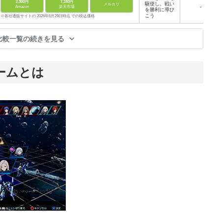
2,300円
7,180円
駆使し、戦い
メルカリ
-
Amazon
楽天市場
を勝利に導び
こう
※各社通販サイトの 2026年6月29日時点 での税込価格
比較一覧の続きを見る
ームとは