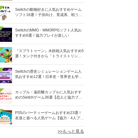
Switchの動物好きに人気おすすめゲーム
ソフト16選！子供向け、育成系、戦う格
闘系も!?
SwitchのMMO・MMORPGソフト人気お
すすめ6選！協力プレイが楽しい
『スプラトゥーン』水鉄砲人気おすすめ5
選！タンク付きから「トライストリンガ
ー」まで
Switchの歴史シミュレーションゲーム人
気おすすめ12選！日本史・世界史も学べ
る
カップル・遠距離カップルに人気おすす
めのSwitchゲーム36選【恋人と協力プレ
イ】オンライン対応も
0
PS5のパーティーゲームおすすめ23選！
友達と遊べる人気ゲーム【協力・4人プレ
イなど】
>>もっと見る