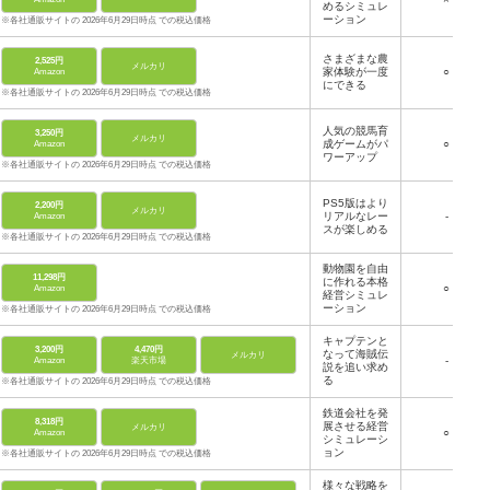
めるシミュレ
ーション
※各社通販サイトの 2026年6月29日時点 での税込価格
さまざまな農
2,525円
メルカリ
家体験が一度
○
Amazon
にできる
※各社通販サイトの 2026年6月29日時点 での税込価格
人気の競馬育
3,250円
メルカリ
成ゲームがパ
○
Amazon
ワーアップ
※各社通販サイトの 2026年6月29日時点 での税込価格
PS5版はより
2,200円
メルカリ
リアルなレー
-
Amazon
スが楽しめる
※各社通販サイトの 2026年6月29日時点 での税込価格
動物園を自由
11,298円
に作れる本格
○
Amazon
経営シミュレ
ーション
※各社通販サイトの 2026年6月29日時点 での税込価格
キャプテンと
3,200円
4,470円
なって海賊伝
メルカリ
-
Amazon
楽天市場
説を追い求め
る
※各社通販サイトの 2026年6月29日時点 での税込価格
鉄道会社を発
8,318円
展させる経営
メルカリ
○
Amazon
シミュレーシ
ョン
※各社通販サイトの 2026年6月29日時点 での税込価格
様々な戦略を