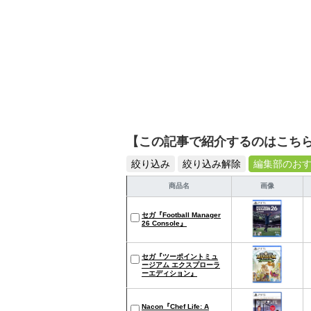
【この記事で紹介するのはこち
絞り込み
絞り込み解除
編集部のお
商品名
画像
セガ『Football Manager
26 Console』
セガ『ツーポイントミュ
ージアム エクスプローラ
ーエディション』
Nacon『Chef Life: A