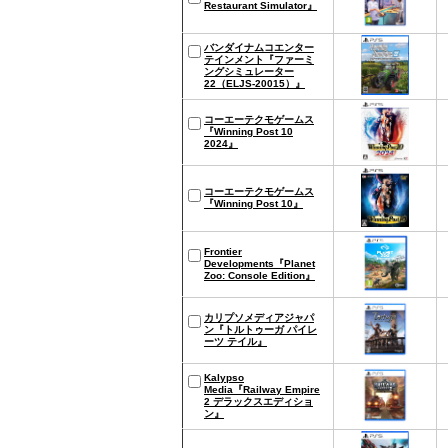
Restaurant Simulator』
バンダイナムコエンター
テインメント『ファーミ
ングシミュレーター
22（ELJS-20015）』
コーエーテクモゲームス
『Winning Post 10
2024』
コーエーテクモゲームス
『Winning Post 10』
Frontier
Developments『Planet
Zoo: Console Edition』
カリプソメディアジャパ
ン『トルトゥーガ パイレ
ーツ テイル』
Kalypso
Media『Railway Empire
2 デラックスエディショ
ン』