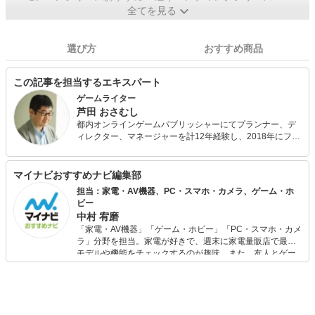
全てを見る
選び方
おすすめ商品
この記事を担当するエキスパート
ゲームライター
芦田 おさむし
都内オンラインゲームパブリッシャーにてプランナー、デ
ィレクター、マネージャーを計12年経験し、2018年にフリ
ーライターとして独立。ゲームメディアへの寄稿のほか、
映画、格闘技、金融、自動車、ビジネスなど多分野にて執
筆活動を行う。綿密なリサーチと取材から生み出される、
マイナビおすすめナビ編集部
網羅性の高い記事に定評あり。1976年生まれ。栃木県出
担当：家電・AV機器、PC・スマホ・カメラ、ゲーム・ホ
身。
ビー
中村 宥磨
「家電・AV機器」「ゲーム・ホビー」「PC・スマホ・カメ
ラ」分野を担当。家電が好きで、週末に家電量販店で最新
モデルや機能をチェックするのが趣味。また、友人とゲー
ムを楽しみながら、新作タイトルやイベント情報もいち早
くキャッチ。記事を通して、生活の質を底上げしてくれる
スタイリッシュで使いやすい家電や、みんなで楽しめるゲ
ームを発信していきます！