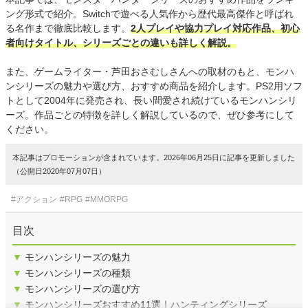
ング形式で紹介。Switchで遊べる人気作から歴代最高傑作と呼ばれ
る名作まで徹底比較します。
2人プレイや協力プレイ対応作品、初心
者向けタイトル、シリーズごとの違いも詳しく解説。
また、ゲームライター・芦田おさむしさんへの取材のもと、モンハ
ンシリーズの魅力や選び方、おすすめ商品を紹介します。PS2用ソフ
トとして2004年に発売され、長い間愛され続けているモンハンシリ
ーズ。作品ごとの特徴を詳しく解説しているので、ぜひ参考にして
ください。
本記事はプロモーションが含まれています。2026年06月25日に記事を更新しました
（公開日2020年07月07日）
#アクション
#RPG
#MMORPG
目次
▼
モンハンシリーズの魅力
▼
モンハンシリーズの種類
▼
モンハンシリーズの選び方
▼
モンハンシリーズおすすめ11選｜ハンティングシリーズ