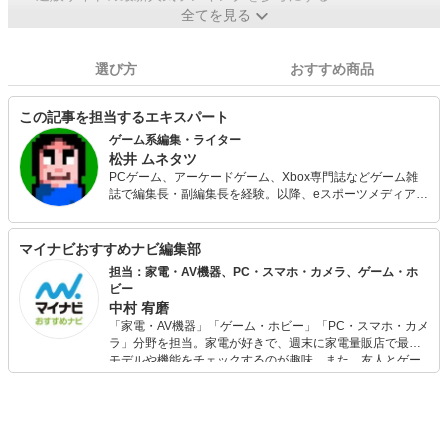
全てを見る
選び方
おすすめ商品
この記事を担当するエキスパート
ゲーム系編集・ライター
松井 ムネタツ
PCゲーム、アーケードゲーム、Xbox専門誌などゲーム雑
誌で編集長・副編集長を経験。以降、eスポーツメディアの
編集を経て、現在はゲームメーカーのオウンドメディアや
ボードゲームメディア（編集長）、レトロゲームメディア
（副編集長）などを手がける。ゲーム業界歴約40年。
マイナビおすすめナビ編集部
担当：家電・AV機器、PC・スマホ・カメラ、ゲーム・ホ
ビー
中村 宥磨
「家電・AV機器」「ゲーム・ホビー」「PC・スマホ・カメ
ラ」分野を担当。家電が好きで、週末に家電量販店で最新
モデルや機能をチェックするのが趣味。また、友人とゲー
ムを楽しみながら、新作タイトルやイベント情報もいち早
くキャッチ。記事を通して、生活の質を底上げしてくれる
スタイリッシュで使いやすい家電や、みんなで楽しめるゲ
ームを発信していきます！