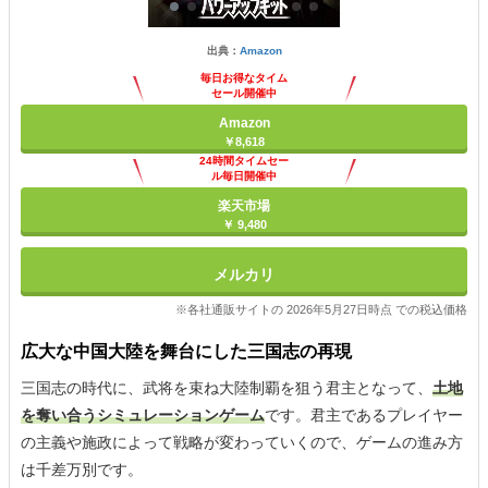
出典：
Amazon
毎日お得なタイム
セール開催中
Amazon
￥8,618
24時間タイムセー
ル毎日開催中
楽天市場
￥ 9,480
メルカリ
※各社通販サイトの 2026年5月27日時点 での税込価格
広大な中国大陸を舞台にした三国志の再現
三国志の時代に、武将を束ね大陸制覇を狙う君主となって、
土地
を奪い合うシミュレーションゲーム
です。君主であるプレイヤー
の主義や施政によって戦略が変わっていくので、ゲームの進み方
は千差万別です。