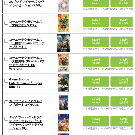
9,800円
6,620円
2K『シドマイヤーズ シヴ
Amazon
楽天市場
ィライゼーション® VII』
※各社通販サイトの 2026年5月27日時点 での税
3,755円
4,500円
コーエーテクモゲームス
Amazon
楽天市場
『太閤立志伝V DX』
※各社通販サイトの 2026年5月27日時点 での税
コーエーテクモゲームス
8,618円
9,480円
『三國志14 with パワーア
Amazon
楽天市場
ップキット』
※各社通販サイトの 2026年5月27日時点 での税
コーエーテクモゲームス
3,309円
4,750円
『大航海時代IV with パワ
Amazon
楽天市場
ーアップキット HD
Version』
※各社通販サイトの 2026年5月27日時点 での税
Game Source
8,250円
12,441円
Entertainment『Sniper
Amazon
楽天市場
Elite 4』
※各社通販サイトの 2026年5月27日時点 での税
6,720円
5,750円
カリプソメディアジャパ
Amazon
楽天市場
ン『ポートロイヤル4』
※各社通販サイトの 2026年5月27日時点 での税
テイクツー・インタラク
5,100円
5,680円
ティブ・ジャパン『シド
Amazon
楽天市場
マイヤーズ シヴィライゼ
ーション VI』
※各社通販サイトの 2026年5月27日時点 での税