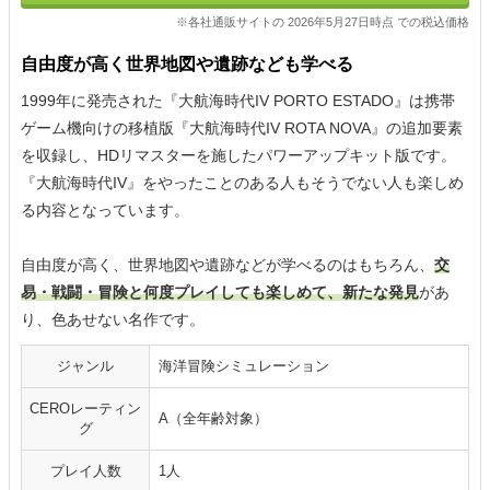
※各社通販サイトの 2026年5月27日時点 での税込価格
自由度が高く世界地図や遺跡なども学べる
1999年に発売された『大航海時代IV PORTO ESTADO』は携帯
ゲーム機向けの移植版『大航海時代IV ROTA NOVA』の追加要素
を収録し、HDリマスターを施したパワーアップキット版です。
『大航海時代IV』をやったことのある人もそうでない人も楽しめ
る内容となっています。
自由度が高く、世界地図や遺跡などが学べるのはもちろん、
交
易・戦闘・冒険と何度プレイしても楽しめて、新たな発見
があ
り、色あせない名作です。
ジャンル
海洋冒険シミュレーション
CEROレーティン
A（全年齢対象）
グ
プレイ人数
1人