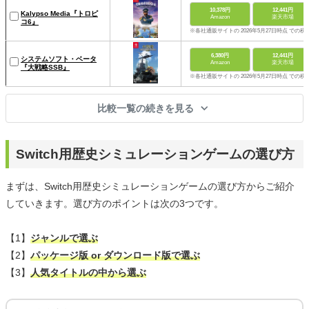
10,378円
12,441円
Kalypso Media『トロピ
Amazon
楽天市場
コ6』
※各社通販サイトの 2026年5月27日時点 での税
6,380円
12,441円
システムソフト・ベータ
Amazon
楽天市場
『大戦略SSB』
※各社通販サイトの 2026年5月27日時点 での税
比較一覧の続きを見る
Switch用歴史シミュレーションゲームの選び方
まずは、Switch用歴史シミュレーションゲームの選び方からご紹介
していきます。選び方のポイントは次の3つです。
【1】
ジャンルで選ぶ
【2】
パッケージ版 or ダウンロード版で選ぶ
【3】
人気タイトルの中から選ぶ