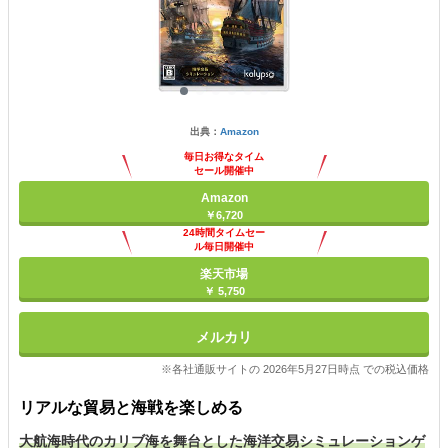
出典：
Amazon
毎日お得なタイム
セール開催中
Amazon
￥6,720
24時間タイムセー
ル毎日開催中
楽天市場
￥ 5,750
メルカリ
※各社通販サイトの 2026年5月27日時点 での税込価格
リアルな貿易と海戦を楽しめる
大航海時代のカリブ海を舞台とした海洋交易シミュレーションゲ