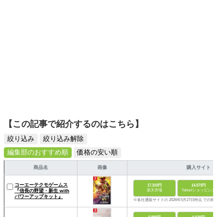
【この記事で紹介するのはこちら】
絞り込み
絞り込み解除
編集部のおすすめ順
価格の安い順
商品名
画像
購入サイト
コーエーテクモゲームス
17,310円
14,573円
『信長の野望・新生 with
楽天市場
Yahoo!ショッピング
パワーアップキット』
※各社通販サイトの 2026年5月27日時点 での税