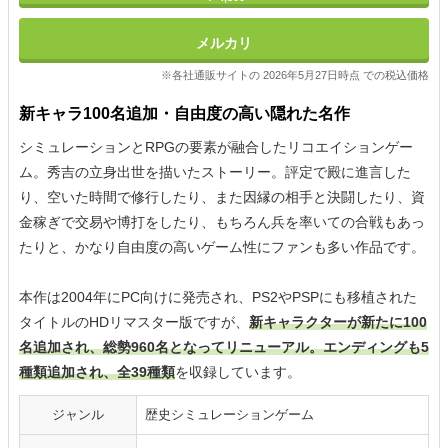
メルカリ
※各社通販サイトの 2026年5月27日時点 での税込価格
新キャラ100名追加・自由度の高い隠れた名作
シミュレーションとRPGの要素が融合したリコエイションゲー
ム。秀吉の立身出世を描いたストーリー。評定で殿に進言した
り、空いた時間で修行したり、また因縁の相手と決闘したり、資
金稼ぎで交易や博打をしたり、もちろん兵を率いての合戦もあっ
たりと、かなり自由度の高いゲーム性にファンも多い作品です。
本作は2004年にPC向けに発売され、PS2やPSPにも移植された
タイトルのHDリマスター版ですが、
新キャラクターが新たに100
名追加され、総勢960名となってリニューアル。エンディングも5
種類追加され、全39種類
を収録しています。
ジャンル
歴史シミュレーションゲーム