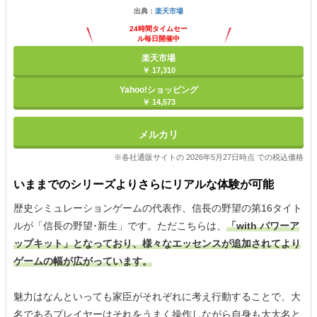
出典：
楽天市場
24時間タイムセー
ル毎日開催中
楽天市場
￥ 17,310
Yahoo!ショッピング
￥ 14,573
メルカリ
※各社通販サイトの 2026年5月27日時点 での税込価格
いままでのシリーズよりさらにリアルな体験が可能
歴史シミュレーションゲームの代表作、信長の野望の第16タイト
ルが「信長の野望･新生」です。ただこちらは、
「with パワーア
ップキット」となっており、様々なエッセンスが追加されてより
ゲームの幅が広がっています。
魅力はなんといっても家臣がそれぞれに考え行動することで、大
名であるプレイヤーはそれをうまく操作しながら自身も大大名と