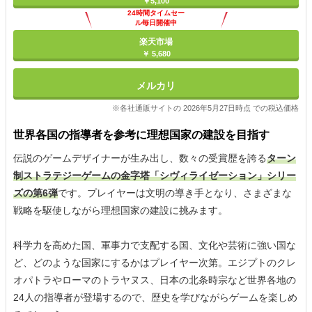
￥5,100
24時間タイムセー
ル毎日開催中
楽天市場
￥ 5,680
メルカリ
※各社通販サイトの 2026年5月27日時点 での税込価格
世界各国の指導者を参考に理想国家の建設を目指す
伝説のゲームデザイナーが生み出し、数々の受賞歴を誇る
ターン
制ストラテジーゲームの金字塔「シヴィライゼーション」シリー
ズの第6弾
です。プレイヤーは文明の導き手となり、さまざまな
戦略を駆使しながら理想国家の建設に挑みます。
科学力を高めた国、軍事力で支配する国、文化や芸術に強い国な
ど、どのような国家にするかはプレイヤー次第。エジプトのクレ
オパトラやローマのトラヤヌス、日本の北条時宗など世界各地の
24人の指導者が登場するので、歴史を学びながらゲームを楽しめ