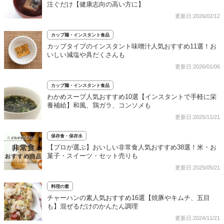
注ぐだけ【健康志向の高い方に】
更新日:2026/02/12
カップ麺・インスタント食品
カップタイプのインスタント味噌汁人気おすすめ11選！お
いしい減塩や具だくさんも
更新日:2026/01/06
カップ麺・インスタント食品
わかめスープ人気おすすめ10選【インスタントで手軽に栄
養補給】和風、鶏ガラ、コンソメも
更新日:2025/11/21
保存食・保存水
【プロが選ぶ】おいしい非常食人気おすすめ38選！米・お
菓子・スイーツ・セット売りも
更新日:2025/05/21
料理の素
チャーハンの素人気おすすめ16選【焼豚やキムチ、五目
も】混ぜるだけのかんたん調理
更新日:2024/11/21