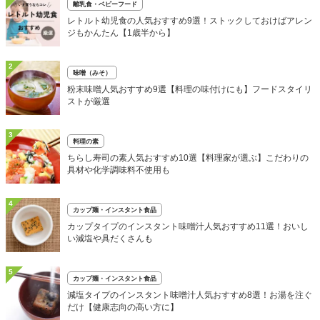
離乳食・ベビーフード
レトルト幼児食の人気おすすめ9選！ストックしておけばアレン
ジもかんたん【1歳半から】
2
味噌（みそ）
粉末味噌人気おすすめ9選【料理の味付けにも】フードスタイリ
ストが厳選
3
料理の素
ちらし寿司の素人気おすすめ10選【料理家が選ぶ】こだわりの
具材や化学調味料不使用も
4
カップ麺・インスタント食品
カップタイプのインスタント味噌汁人気おすすめ11選！おいし
い減塩や具だくさんも
5
カップ麺・インスタント食品
減塩タイプのインスタント味噌汁人気おすすめ8選！お湯を注ぐ
だけ【健康志向の高い方に】