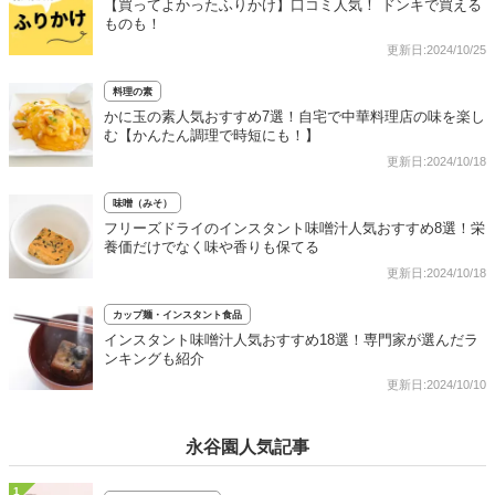
【買ってよかったふりかけ】口コミ人気！ ドンキで買える
ものも！
更新日:2024/10/25
料理の素
かに玉の素人気おすすめ7選！自宅で中華料理店の味を楽し
む【かんたん調理で時短にも！】
更新日:2024/10/18
味噌（みそ）
フリーズドライのインスタント味噌汁人気おすすめ8選！栄
養価だけでなく味や香りも保てる
更新日:2024/10/18
カップ麺・インスタント食品
インスタント味噌汁人気おすすめ18選！専門家が選んだラ
ンキングも紹介
更新日:2024/10/10
永谷園人気記事
1