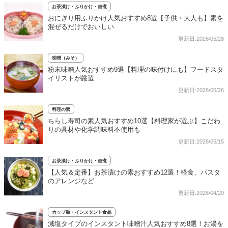
お茶漬け・ふりかけ・佃煮
おにぎり用ふりかけ人気おすすめ8選【子供・大人も】素を
混ぜるだけでおいしい
更新日:2026/05/28
味噌（みそ）
粉末味噌人気おすすめ9選【料理の味付けにも】フードスタ
イリストが厳選
更新日:2026/05/26
料理の素
ちらし寿司の素人気おすすめ10選【料理家が選ぶ】こだわ
りの具材や化学調味料不使用も
更新日:2026/05/15
お茶漬け・ふりかけ・佃煮
【人気＆定番】お茶漬けの素おすすめ12選！軽食、パスタ
のアレンジなど
更新日:2026/04/20
カップ麺・インスタント食品
減塩タイプのインスタント味噌汁人気おすすめ8選！お湯を