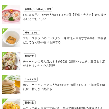
6
お茶漬け・ふりかけ・佃煮
おにぎり用ふりかけ人気おすすめ8選【子供・大人も】素を混ぜ
るだけでおいしい
7
味噌（みそ）
フリーズドライのインスタント味噌汁人気おすすめ8選！栄養価
だけでなく味や香りも保てる
8
料理の素
チャーハンの素人気おすすめ16選【焼豚やキムチ、五目も】混
ぜるだけのかんたん調理
9
ミックス粉
ホットケーキミックス人気おすすめ20選！おいしい低糖質や離
乳食・甘くない商品も
10
料理の素
かに玉の素人気おすすめ7選！自宅で中華料理店の味を楽しむ