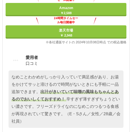
Amazon
￥2,588
24時間タイムセー
ル毎日開催中
楽天市場
￥ 2,948
※各社通販サイトの 2024年10月08日時点 での税込価格
愛用者
口コミ
なめことわかめがしっかり入っていて満足感があり、お湯
をかけてサッと溶けるので時間がないときにも手軽に一品
追加できます。
出汁がきいていて味噌の風味もちゃんとあ
るのでおいしくておすすめ！
辛すぎず薄すぎずちょうどい
い濃さです。フリーズドライなのになめこのつるつる食感
が再現されていて驚きです。（E・Sさん／女性／28歳／会
社員）