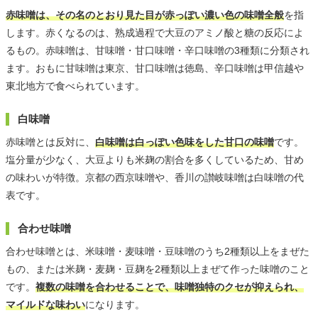
赤味噌は、その名のとおり見た目が赤っぽい濃い色の味噌全般
を指
します。赤くなるのは、熟成過程で大豆のアミノ酸と糖の反応によ
るもの。赤味噌は、甘味噌・甘口味噌・辛口味噌の3種類に分類され
ます。おもに甘味噌は東京、甘口味噌は徳島、辛口味噌は甲信越や
東北地方で食べられています。
白味噌
赤味噌とは反対に、
白味噌は白っぽい色味をした甘口の味噌
です。
塩分量が少なく、大豆よりも米麹の割合を多くしているため、甘め
の味わいが特徴。京都の西京味噌や、香川の讃岐味噌は白味噌の代
表です。
合わせ味噌
合わせ味噌とは、米味噌・麦味噌・豆味噌のうち2種類以上をまぜた
もの、または米麹・麦麹・豆麹を2種類以上まぜて作った味噌のこと
です。
複数の味噌を合わせることで、味噌独特のクセが抑えられ、
マイルドな味わい
になります。