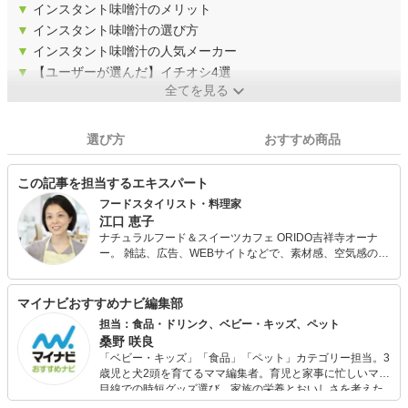
▼
インスタント味噌汁のメリット
▼
インスタント味噌汁の選び方
▼
インスタント味噌汁の人気メーカー
▼
【ユーザーが選んだ】イチオシ4選
全てを見る
選び方
おすすめ商品
この記事を担当するエキスパート
フードスタイリスト・料理家
江口 恵子
ナチュラルフード＆スイーツカフェ ORIDO吉祥寺オーナ
ー。 雑誌、広告、WEBサイトなどで、素材感、空気感のあ
るスタイリングと実生活に根付いた提案が人気。 講演会、
料理教室、ケータリング、カフェとあらゆるシチュエーシ
ョンで野菜たっぷりのおいしくて体に優しい料理を伝える
マイナビおすすめナビ編集部
べく活動中。
担当：食品・ドリンク、ベビー・キッズ、ペット
桑野 咲良
「ベビー・キッズ」「食品」「ペット」カテゴリー担当。3
歳児と犬2頭を育てるママ編集者。育児と家事に忙しいママ
目線での時短グッズ選び、家族の栄養とおいしさを考えた
食品選び、束の間のリラックスタイムを楽しむためのスイ