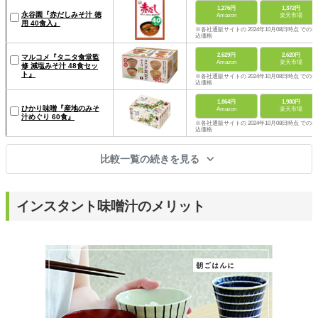
1,276円
1,372円
永谷園『赤だしみそ汁 徳
Amazon
楽天市場
用 40食入』
※各社通販サイトの 2024年10月08日時点 での税
込価格
2,629円
2,620円
マルコメ『タニタ食堂監
Amazon
楽天市場
修 減塩みそ汁 48食セッ
ト』
※各社通販サイトの 2024年10月08日時点 での税
込価格
1,864円
1,980円
ひかり味噌『産地のみそ
Amazon
楽天市場
汁めぐり 60食』
※各社通販サイトの 2024年10月08日時点 での税
込価格
比較一覧の続きを見る
インスタント味噌汁のメリット