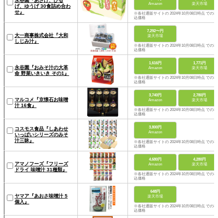
永谷園『あさげ、ひる
Amazon
楽天市場
げ、ゆうげ 30食詰め合わ
せ』
※各社通販サイトの 2024年10月08日時点 での税
込価格
7,292〜円
大一商事株式会社『大和
楽天市場
しじみ汁』
※各社通販サイトの 2024年10月08日時点 での税
込価格
1,616円
1,771円
永谷園『おみそ汁の大革
Amazon
楽天市場
命 野菜いきいき その1』
※各社通販サイトの 2024年10月08日時点 での税
込価格
3,740円
2,780円
マルコメ『京懐石お味噌
Amazon
楽天市場
汁 16食』
※各社通販サイトの 2024年10月08日時点 での税
込価格
3,800円
コスモス食品『しあわせ
Amazon
いっぱいシリーズのみそ
汁三昧』
※各社通販サイトの 2024年10月08日時点 での税
込価格
4,680円
4,280円
アマノフーズ『フリーズ
Amazon
楽天市場
ドライ 味噌汁 31種類』
※各社通販サイトの 2024年10月08日時点 での税
込価格
648円
ヤマア『あおさ味噌汁 5
楽天市場
個入』
※各社通販サイトの 2024年10月08日時点 での税
込価格