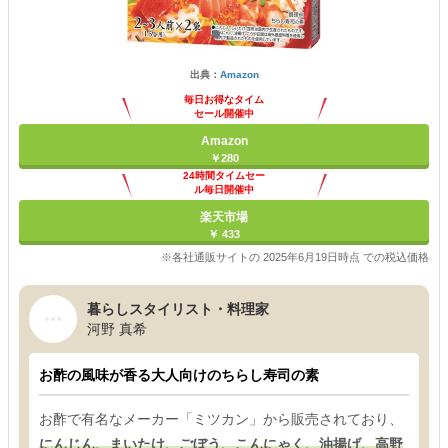
出典：
Amazon
毎日お得なタイム
セール開催中
Amazon
￥280
24時間タイムセー
ル毎日開催中
楽天市場
￥ 433
※各社通販サイトの 2025年6月19日時点 での税込価格
暮らしスタイリスト・料理家
河野 真希
お酢の風味が香る大人向けのちらし寿司の素
お酢で有名なメーカー「ミツカン」から販売されており、
にんじん、まいたけ、ごぼう、こんにゃく、油揚げ、高野