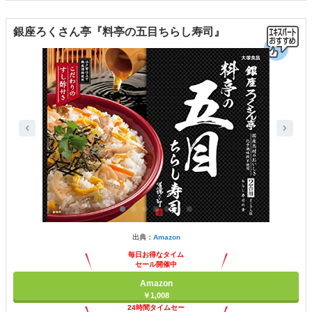
銀座ろくさん亭『料亭の五目ちらし寿司』
出典：
Amazon
毎日お得なタイム
セール開催中
Amazon
￥1,008
24時間タイムセー