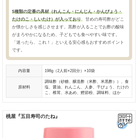
5種類の定番の具材（れんこん・にんじん・かんぴょう・
たけのこ・しいたけ）が入っており
、甘めの寿司酢がどこ
か懐かしさを感じさせます。黒酢が入ることでお酢の酸味
がまろやかになるため、子どもでも食べやすい味です。
「迷ったら、これ！」といえる安心感もおすすめポイント
です。
内容量
198g（2人前×2回分）×10袋
調味酢（砂糖、醸造酢（米酢、米黒酢））、食
原材料
塩、醤油、れんこん、人参、干ぴょう、たけの
こ、椎茸、水あめ、鰹節粉、調味料、ほか
桃屋『五目寿司のたね』