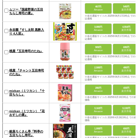
467円
545円
ムソー『国産野菜の五目
Amazon
楽天市場
ちらし寿司の素』
※各社通販サイトの 2025年06月17日時点 での税
込価格
3,080円
4,554円
永谷園『すし太郎 黒酢入
Amazon
楽天市場
り 4人前』
※各社通販サイトの 2025年06月17日時点 での税
込価格
909円
695円
Amazon
楽天市場
桃屋『五目寿司のたね』
※各社通販サイトの 2025年06月17日時点 での税
込価格
2,588円
480円
桃屋 『チャント五目寿司
Amazon
楽天市場
のたね』
※各社通販サイトの 2025年06月17日時点 での税
込価格
280円
433円
mizkan（ミツカン）『十
Amazon
楽天市場
目ちらし』
※各社通販サイトの 2025年6月19日時点 での税
価格
3,163円
3,132円
mizkan（ミツカン）『花
Amazon
楽天市場
おすしの素』
※各社通販サイトの 2026年4月28日時点 での税
価格
1,008円
650円
銀座ろくさん亭『料亭の
Amazon
楽天市場
五目ちらし寿司』
※各社通販サイトの 2025年06月17日時点 での税