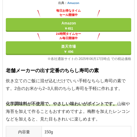
出典：
Amazon
毎日お得なタイム
セール開催中
Amazon
￥451
24時間タイムセー
ル毎日開催中
楽天市場
￥ 496
※各社通販サイトの 2025年06月17日時点 での税込価格
老舗メーカーの出す定番のちらし寿司の素
炊き立てのご飯に混ぜ込むだけでいい手軽なちらし寿司の素で
す。2合のお米から2~3人前のちらし寿司を手軽に作れます。
化学調味料が不使用で、やさしい味わいがポイントです。
山椒や
海苔を加えて作ることもおすすめですよ。梅酢を加えたレンコン
などを加えると、見た目もきれいに楽しめます。
内容量
150g