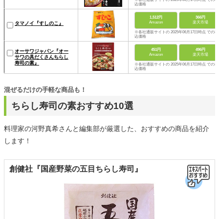
込価格
1,512円
366円
Amazon
楽天市場
タマノイ『すしのこ』
※各社通販サイトの 2025年06月17日時点 での税
込価格
451円
496円
‎オーサワジャパン『オー
Amazon
楽天市場
サワの具だくさんちらし
寿司の素』
※各社通販サイトの 2025年06月17日時点 での税
込価格
混ぜるだけの手軽な商品も！
ちらし寿司の素おすすめ10選
料理家の河野真希さんと編集部が厳選した、おすすめの商品を紹介
します！
創健社『国産野菜の五目ちらし寿司』