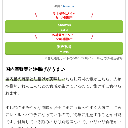
出典：
Amazon
毎日お得なタイム
セール開催中
Amazon
￥467
24時間タイムセー
ル毎日開催中
楽天市場
￥ 545
※各社通販サイトの 2025年06月17日時点 での税込価格
国内産野菜と油揚げがうまい
国内産の野菜と油揚げが美味しい
ちらし寿司の素がこちら。人参
や椎茸、れんこんなどの食感が生きているので、飽きずに食べら
れます。
すし酢のまろやかな風味がお子さまにも食べやすく人気で、さら
にレトルトパウチになっているので、簡単に用意することが可能
です。付属している刻みのりは別包装なので、パリパリ食感がい