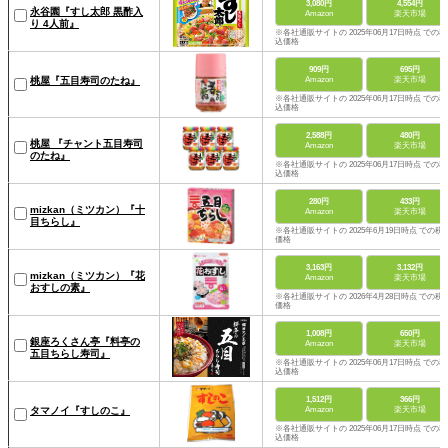
3,080円
4,554円
永谷園『すし太郎 黒酢入
Amazon
楽天市場
り 4人前』
※各社通販サイトの 2025年06月17日時点 での税
込価格
909円
695円
Amazon
楽天市場
桃屋『五目寿司のたね』
※各社通販サイトの 2025年06月17日時点 での税
込価格
2,588円
480円
桃屋 『チャント五目寿司
Amazon
楽天市場
のたね』
※各社通販サイトの 2025年06月17日時点 での税
込価格
280円
433円
mizkan（ミツカン）『十
Amazon
楽天市場
目ちらし』
※各社通販サイトの 2025年6月19日時点 での税
価格
3,163円
3,132円
mizkan（ミツカン）『花
Amazon
楽天市場
おすしの素』
※各社通販サイトの 2026年4月28日時点 での税
価格
1,008円
650円
銀座ろくさん亭『料亭の
Amazon
楽天市場
五目ちらし寿司』
※各社通販サイトの 2025年06月17日時点 での税
込価格
1,512円
366円
Amazon
楽天市場
タマノイ『すしのこ』
※各社通販サイトの 2025年06月17日時点 での税
込価格