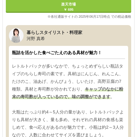
楽天市場
￥ 695
※各社通販サイトの 2025年06月17日時点 での税込価格
暮らしスタイリスト・料理家
河野 真希
瓶詰を活かした食べごたえのある具材が魅力！
レトルトパックが多いなかで、ちょっとめずらしい瓶詰タ
イプのちらし寿司の素です。具材はにんじん、れんこん、
たけのこ、油あげ、かんぴょう、しいたけ、高野豆腐の7
種類。具材と寿司酢が分かれており、
キャップのなかに粉
末の寿司酢が入っているので、味の調整ができます
。
大瓶はたっぷり約4～5人分の量があり、レトルトパックよ
りも具材が大きく、量も多め。それぞれの具材の食感も楽
しめて、食べ応えがあるのが魅力です。小瓶は約2～3人分
なので、人数に合わせてサイズを選びましょう。