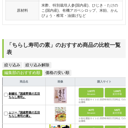
米酢、特別栽培人参(国内産)、ひじき・たけの
原材料
こ(国内産)、有機アガベシロップ、米飴、かん
ぴょう・椎茸・油揚げなど
「ちらし寿司の素」のおすすめ商品の比較一覧
表
絞り込み
絞り込み解除
編集部のおすすめ順
価格の安い順
商品名
画像
購入サイト
1,027円
1,690円
創健社『国産野菜の五目
Amazon
楽天市場
ちらし寿司』
※各社通販サイトの 2025年06月17日時点 での税
込価格
467円
545円
ムソー『国産野菜の五目
Amazon
楽天市場
ちらし寿司の素』
※各社通販サイトの 2025年06月17日時点 での税
込価格