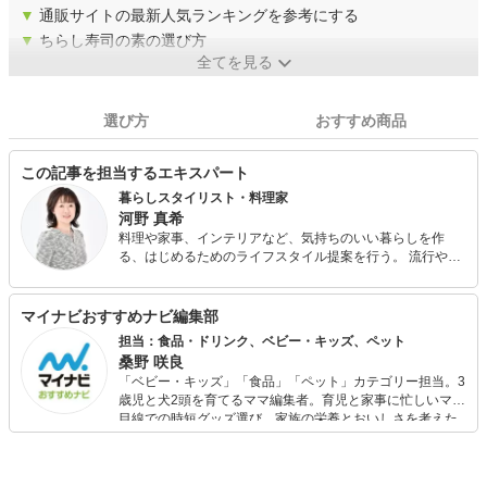
▼
通販サイトの最新人気ランキングを参考にする
▼
ちらし寿司の素の選び方
全てを見る
選び方
おすすめ商品
この記事を担当するエキスパート
暮らしスタイリスト・料理家
河野 真希
料理や家事、インテリアなど、気持ちのいい暮らしを作
る、はじめるためのライフスタイル提案を行う。 流行や思
い込みにとらわれずに、無理なく持続可能で快適な自分ら
しい暮らしづくりを応援。 簡単＆時短料理が学べる『料理
教室つづくらす食堂』主宰。
マイナビおすすめナビ編集部
担当：食品・ドリンク、ベビー・キッズ、ペット
桑野 咲良
「ベビー・キッズ」「食品」「ペット」カテゴリー担当。3
歳児と犬2頭を育てるママ編集者。育児と家事に忙しいママ
目線での時短グッズ選び、家族の栄養とおいしさを考えた
食品選び、束の間のリラックスタイムを楽しむためのスイ
ーツ選びに自信あり。鋭い目線で商品を見極め、少しでも
日々の生活が豊かになるものを紹介します。