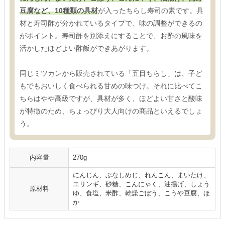
豆腐など、10種類の具材
が入ったちらし寿司の素です。具
材と寿司酢が分かれているタイプで、味の調整ができるの
がポイント。寿司酢を別添えにすることで、お酢の風味を
活かしたほどよい酢飯ができあがります。
同じミツカンから販売されている「五目ちらし」は、子ど
もでもおいしく食べられる甘めの味つけ。それに比べてこ
ちらはやや高級ですが、具材が多く、ほどよい甘さと酸味
が特徴のため、ちょっぴり大人向けの商品といえるでしょ
う。
内容量
270g
にんじん、ぶなしめじ、れんこん、まいたけ、
エリンギ、砂糖、こんにゃく、油揚げ、しょう
原材料
ゆ、食塩、米酢、乾燥ごぼう、こうや豆腐、ほ
か