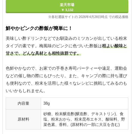
楽天市場
￥ 3,132
※各社通販サイトの 2026年4月28日時点 での税込価格
鮮やかピンクの酢飯が簡単に！
美味しい酢ドリンクなどでお馴染みのミツカンが出している粉末
タイプの素です。梅風味のピンクに色づいた酢飯は
程よい酸味と
甘さで、どんな具材とも相性抜群です。
色鮮やかなので、お家での手巻き寿司パーティーや遠足、運動会
などの催し物の際にもぴったり。また、キャンプの際に持ち運び
も便利なので、粉末を活用した様々なレシピに挑戦してみるのも
いいかもしれません。
内容量
38g
砂糖、粉末醸造酢(醸造酢、デキストリン)、食
原材料
塩、粉末おから、粉末昆布エキス、酸味料、野
菜色素、香料、(原材料の一部に大豆を含む)