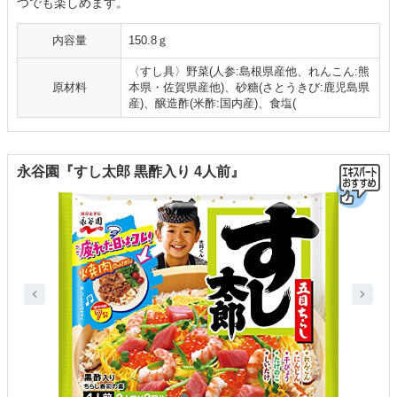
つでも楽しめます。
内容量
150.8ｇ
〈すし具〉野菜(人参:島根県産他、れんこん:熊
原材料
本県・佐賀県産他)、砂糖(さとうきび:鹿児島県
産)、醸造酢(米酢:国内産)、食塩(
永谷園『すし太郎 黒酢入り 4人前』