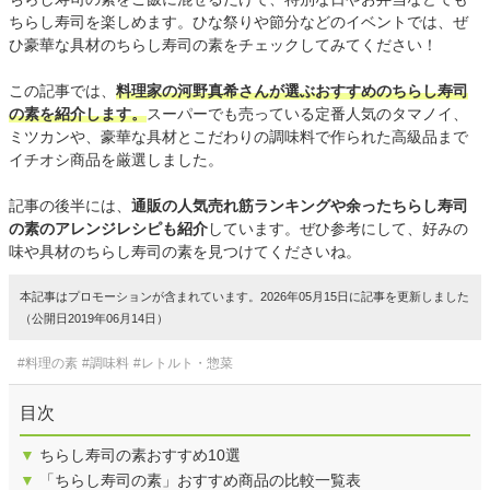
ちらし寿司を楽しめます。ひな祭りや節分などのイベントでは、ぜ
ひ豪華な具材のちらし寿司の素をチェックしてみてください！
この記事では、
料理家の河野真希さんが選ぶおすすめのちらし寿司
の素を紹介します。
スーパーでも売っている定番人気のタマノイ、
ミツカンや、豪華な具材とこだわりの調味料で作られた高級品まで
イチオシ商品を厳選しました。
記事の後半には、
通販の人気売れ筋ランキングや余ったちらし寿司
の素のアレンジレシピも紹介
しています。ぜひ参考にして、好みの
味や具材のちらし寿司の素を見つけてくださいね。
本記事はプロモーションが含まれています。2026年05月15日に記事を更新しました
（公開日2019年06月14日）
#料理の素
#調味料
#レトルト・惣菜
目次
▼
ちらし寿司の素おすすめ10選
▼
「ちらし寿司の素」おすすめ商品の比較一覧表