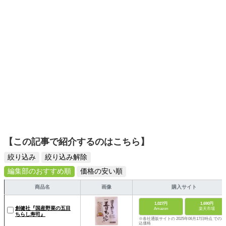
【この記事で紹介するのはこちら】
絞り込み
絞り込み解除
編集部のおすすめ順
価格の安い順
商品名
画像
購入サイト
1,027円
1,690円
創健社『国産野菜の五目
Amazon
楽天市場
ちらし寿司』
※各社通販サイトの 2025年06月17日時点 での税
込価格