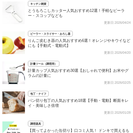
キッチン雑貨
とうもろこしカッター人気おすすめ12選！手軽なピーラ
ー・スコップなども
更新日:2026/04/24
ピーラー・スライサー・おろし器
りんご皮むき器の人気おすすめ6選！オレンジやキウイなど
にも【手動式・電動式】
更新日:2026/04/20
計量ツール（調理用）
計量カップ人気おすすめ30選【おしゃれで便利】お米やグ
ラムの計量に
更新日:2026/02/25
包丁・ナイフ
パン切り包丁の人気おすすめ18選【手動・電動】断面キレ
イ・美味しさ倍増
更新日:2026/01/28
調理器具
【買ってよかった缶切り】口コミ人気！ ドンキで買えるも