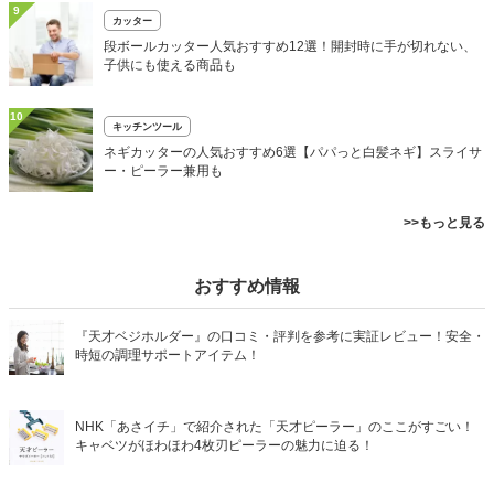
9
カッター
段ボールカッター人気おすすめ12選！開封時に手が切れない、
子供にも使える商品も
10
キッチンツール
ネギカッターの人気おすすめ6選【パパっと白髪ネギ】スライサ
ー・ピーラー兼用も
>>もっと見る
おすすめ情報
『天才ベジホルダー』の口コミ・評判を参考に実証レビュー！安全・
時短の調理サポートアイテム！
NHK「あさイチ」で紹介された「天才ピーラー」のここがすごい！
キャベツがほわほわ4枚刃ピーラーの魅力に迫る！