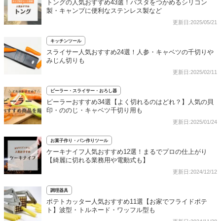
トングの人気おすすめ43選！パスタをつかめるシリコン
製・キャンプに便利なステンレス製など
更新日:2025/05/21
キッチンツール
スライサー人気おすすめ24選！人参・キャベツの千切りや
みじん切りも
更新日:2025/02/11
ピーラー・スライサー・おろし器
ピーラーおすすめ34選【よく切れるのはどれ？】人気の貝
印・ののじ・キャベツ千切り用も
更新日:2025/01/24
お菓子作り・パン作りツール
ケーキナイフ人気おすすめ12選！まるでプロの仕上がり
【綺麗に切れる業務用や電動式も】
更新日:2024/12/12
調理器具
ポテトカッター人気おすすめ11選【お家でフライドポテ
ト】波型・トルネード・ワッフル型も