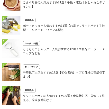
ごますり器の人気おすすめ21選！手動・電動【おしゃれなデザ
インも】
5
調理器具
ポテトカッター人気おすすめ11選【お家でフライドポテト】波
型・トルネード・ワッフル型も
6
キッチン雑貨
とうもろこしカッター人気おすすめ12選！手軽なピーラー・ス
コップなども
7
包丁・ナイフ
中華包丁人気おすすめ17選【初心者向け～プロ仕様の高級包丁
まで】
8
調理器具
キッチンバサミの人気おすすめ29選！食洗機対応、分解して洗
える、栓抜き対応など