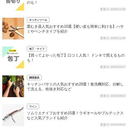
のも！
更新日:2025/11/26
キッチンツール
栗むき器人気おすすめ10選【硬い皮も簡単に剥ける】ハサ
ミやペンチタイプを紹介
更新日:2025/11/26
包丁・ナイフ
【買ってよかった包丁】口コミ人気！ ドンキで買えるもの
も！
更新日:2025/10/17
調理器具
キッチンバサミの人気おすすめ29選！食洗機対応、分解し
て洗える、栓抜き対応など
更新日:2025/09/22
ワイン
ソムリエナイフおすすめ15選！ラギオールやプルテックス
など人気ブランドも紹介
更新日:2025/09/22