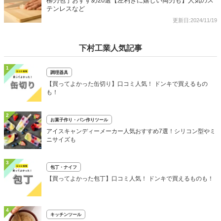
柳刃包丁おすすめ20選【左利きに嬉しい両刃も】人気のス
テンレスなど
更新日:2024/11/19
下村工業人気記事
1
調理器具
【買ってよかった缶切り】口コミ人気！ ドンキで買えるもの
も！
2
お菓子作り・パン作りツール
アイスキャンディーメーカー人気おすすめ7選！シリコン型やミ
ニサイズも
3
包丁・ナイフ
【買ってよかった包丁】口コミ人気！ ドンキで買えるものも！
4
キッチンツール