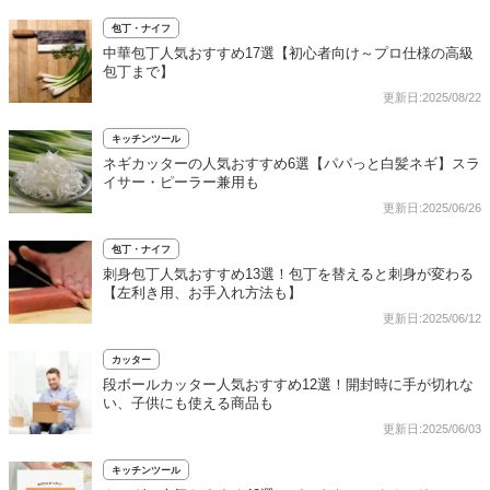
包丁・ナイフ
中華包丁人気おすすめ17選【初心者向け～プロ仕様の高級
包丁まで】
更新日:2025/08/22
キッチンツール
ネギカッターの人気おすすめ6選【パパっと白髪ネギ】スラ
イサー・ピーラー兼用も
更新日:2025/06/26
包丁・ナイフ
刺身包丁人気おすすめ13選！包丁を替えると刺身が変わる
【左利き用、お手入れ方法も】
更新日:2025/06/12
カッター
段ボールカッター人気おすすめ12選！開封時に手が切れな
い、子供にも使える商品も
更新日:2025/06/03
キッチンツール