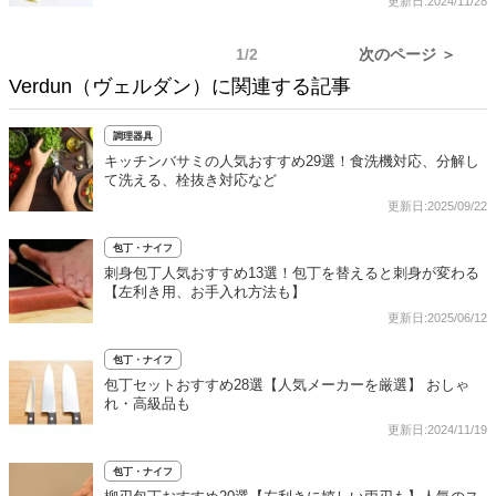
更新日:2024/11/28
1/2
次のページ ＞
Verdun（ヴェルダン）に関連する記事
調理器具
キッチンバサミの人気おすすめ29選！食洗機対応、分解し
て洗える、栓抜き対応など
更新日:2025/09/22
包丁・ナイフ
刺身包丁人気おすすめ13選！包丁を替えると刺身が変わる
【左利き用、お手入れ方法も】
更新日:2025/06/12
包丁・ナイフ
包丁セットおすすめ28選【人気メーカーを厳選】 おしゃ
れ・高級品も
更新日:2024/11/19
包丁・ナイフ