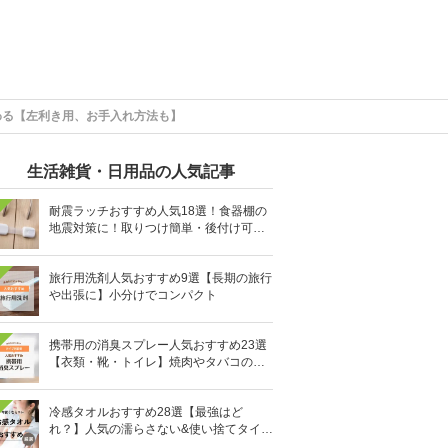
わる【左利き用、お手入れ方法も】
生活雑貨・日用品の人気記事
耐震ラッチおすすめ人気18選！食器棚の
地震対策に！取りつけ簡単・後付け可能
も
旅行用洗剤人気おすすめ9選【長期の旅行
や出張に】小分けでコンパクト
携帯用の消臭スプレー人気おすすめ23選
【衣類・靴・トイレ】焼肉やタバコのニ
オイにも
冷感タオルおすすめ28選【最強はど
れ？】人気の濡らさない&使い捨てタイプ
も