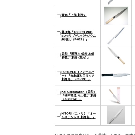
實光『上作 刺身』
藤次郎『TOJIRO PRO
SDモリブデンバナジウム
鋼 柳刃（F-622）』
貝印 『関孫六 銀寿 本鋼
和包丁 刺身 (左用) 』
FOREVER（フォーエバ
ー）『光触媒セラミック
刺身庖丁（CL-19）』
Kai Corporation（貝印）
『橋本幹造 両刃包丁 刺身
（AB5514）』
NITORI（ニトリ）『オー
ルステンレス 刺身包丁』