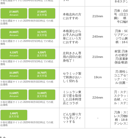
※各社通販サイトの 2025年6月5日時点 での税込
8-8ステンレ
柄：積層強化
価格
ス
木
刃体：白鋼二
27,060円
27,060円
本格志向の方
号（日立安来
Amazon
楽天市場
210mm
におすすめ
鋼） 柄：水
※各社通販サイトの 2025年06月03日時点 での税
牛口輪柄
込価格
本格派ながら
刃体：SDモ
20,000円
13,737円
お手入れは簡
リブデンバナ
Amazon
楽天市場
240mm
単にという方
ジウム鋼
※各社通販サイトの 2025年6月5日時点 での税込
におすすめ
柄：18-9ス
価格
テンレス鋼
材質:刃体/あ
6,116円
6,326円
左利きさん専
わせ材(切り
Amazon
楽天市場
用の貝印の刺
210mm
刃/炭素鋼・
身包丁！
※各社通販サイトの 2025年6月5日時点 での税込
側金/軟鉄)、
価格
口金/ナイロ
ン、柄/天然
刃:滑性ジル
10,189円
16,750円
セラミック製
木(朴)
コニアセラミ
Amazon
楽天市場
で刺身がおい
19cm
ック・ハンド
しく切れる
※各社通販サイトの 2025年06月03日時点 での税
ル:抗菌・耐
込価格
熱ポリプロピ
レン
ミシュラン東
刃：ステンレ
11,628円
11,000円
京で星を取得
スクラッド複
Amazon
楽天市場
224mm
した日本料理
合材、ハンド
※各社通販サイトの 2025年06月03日時点 での税
店とコラボ
ル：ステンレ
込価格
ス鋼
刀身：ステン
2,490円
どんな握り方
レス刃物鋼、
楽天市場
でも手にフィ
-
柄：18-8 ス
ットする
※各社通販サイトの 2025年06月03日時点 での税
テンレススチ
込価格
ール