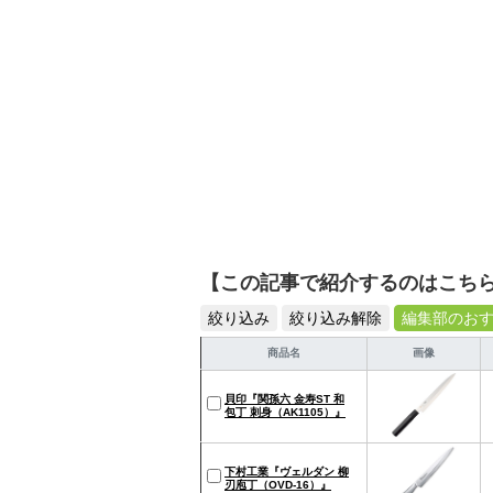
【この記事で紹介するのはこち
絞り込み
絞り込み解除
編集部のお
商品名
画像
貝印『関孫六 金寿ST 和
包丁 刺身（AK1105）』
下村工業『ヴェルダン 柳
刃庖丁（OVD-16）』