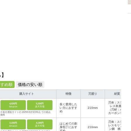
ら】
すすめ順
価格の安い順
購入サイト
特徴
刃渡り
材質
刃体：ステン
4,926円
5,200円
長く愛用した
レス単層材
Amazon
楽天市場
い方におすす
210mm
（刃材：ハイ
め
※各社通販サイトの 2025年6月5日時点 での税込
カーボンモリ
価格
ブデンステン
レス刃物鋼）
刃体：ステン
3,150円
4,180円
はじめての刺
口金：ナイ
レスモリブデ
Amazon
楽天市場
身包丁におす
210mm
ロン（耐熱温
ン鋼 柄：1
すめ
度90度）