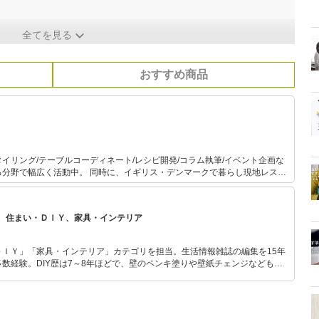
全てを見る
おすすめ商品
イリング/テーブルコーディネート/レシピ開発/コラム執筆/イベント企画な
時に、イギリス・デンマークで暮らし現地レスト
を活かし、自宅で外国人向け料理教室を運営。
、住まい・ＤＩＹ、家具・インテリア
ＤＩＹ」「家具・インテリア」カテゴリを担当。生活情報雑誌の編集を15年
数経験。DIY歴は7～8年ほどで、壁のペンキ塗りや壁紙チェンジなどもチ
もモノ選びがしやすい記事をお届けします！