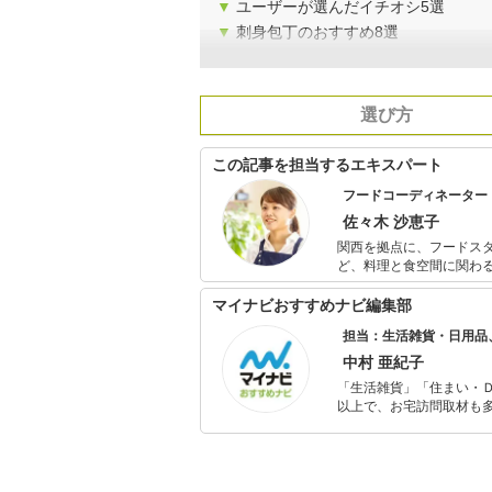
▼
ユーザーが選んだイチオシ5選
▼
刺身包丁のおすすめ8選
選び方
この記事を担当するエキスパート
フードコーディネーター
佐々木 沙恵子
関西を拠点に、フードスタ
ど、料理と食空間に関わる分野で幅広く活動中。 同
ランの厨房で働いた経験
マイナビおすすめナビ編集部
担当：生活雑貨・日用品
中村 亜紀子
「生活雑貨」「住まい・
以上で、お宅訪問取材も多
ャレンジ済み。初心者で