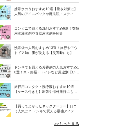
携帯氷のうおすすめ10選【暑さ対策に】
人気のアイスパックや魔法瓶・スティッ
ク型も
コンビニで買える洗剤おすすめ6選！衣類
用洗濯洗剤や食器用洗剤を紹介
洗濯袋の人気おすすめ13選！旅行やアウ
トドア時に服が洗える【災害時にも】
ドンキでも買える芳香剤の人気おすすめ1
0選！車・部屋・トイレなど用途別【いい
匂い】
旅行用コンタクト洗浄液おすすめ10選
【ケース付きも】出張や海外旅行にも便
利
0
【買ってよかったネッククーラー】口コ
ミ人気は？ ドンキで買える最強アイテム
も
>>もっと見る