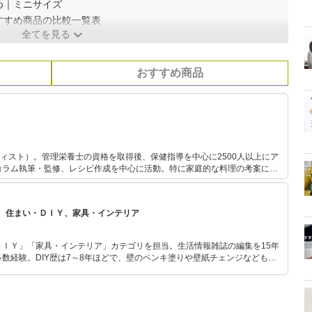
め｜ミニサイズ
すすめ商品の比較一覧表
全てを見る
おすすめ商品
ーティスト）。管理栄養士の資格を取得後、保健指導を中心に2500人以上にア
コラム執筆・監修、レシピ作成を中心に活動。特に家庭的な料理の考案に力
イメージやコンセプトに沿った料理を提案し、消費者に商品の価値を伝える
、住まい・ＤＩＹ、家具・インテリア
ＤＩＹ」「家具・インテリア」カテゴリを担当。生活情報雑誌の編集を15年
数経験。DIY歴は7～8年ほどで、壁のペンキ塗りや壁紙チェンジなどもチ
もモノ選びがしやすい記事をお届けします！