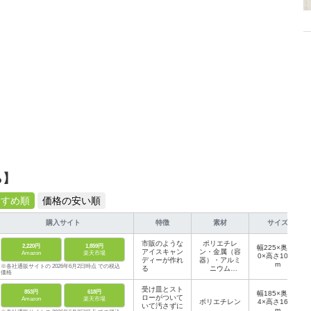
ら】
すすめ順
価格の安い順
購入サイト
特徴
素材
サイズ
市販のような
ポリエチレ
2,220円
1,859円
幅225×奥行9
アイスキャン
ン・金属（容
Amazon
楽天市場
0×高さ100m
ディーが作れ
器）・アルミ
m
※各社通販サイトの 2026年6月2日時点 での税込
る
ニウム
価格
（蓋）・天然
木（スティッ
受け皿とスト
853円
618円
ク）
幅185×奥行9
ローがついて
Amazon
楽天市場
ポリエチレン
4×高さ160m
いて汚さずに
m