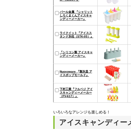
パール金属 『シャリット
しろくまくんアイスキャ
ンディーメーカー』
ライクイット『アイスス
タンド氷柱（STK-05）』
『シリコン製 アイスキャ
ンディーメーカー』
Nuovoware 『製氷皿 ア
イスポップモールド』
下村工業『フルベジ アイ
スキャンディーメーカー
（FV-617）』
いろいろなアレンジも楽しめる！
アイスキャンディー