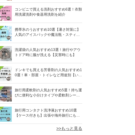
コンビニで買える洗剤おすすめ6選！衣類
用洗濯洗剤や食器用洗剤を紹介
携帯氷のうおすすめ10選【暑さ対策に】
人気のアイスパックや魔法瓶・スティッ
ク型も
洗濯袋の人気おすすめ13選！旅行やアウ
トドア時に服が洗える【災害時にも】
ドンキでも買える芳香剤の人気おすすめ1
0選！車・部屋・トイレなど用途別【いい
匂い】
旅行用柔軟剤の人気おすすめ5選！持ち運
びに便利な小分けタイプや柔軟剤シート
を紹介
0
旅行用コンタクト洗浄液おすすめ10選
【ケース付きも】出張や海外旅行にも便
利
>>もっと見る