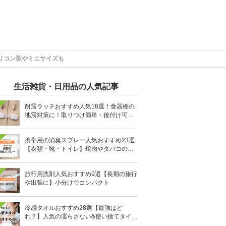
リコン型やミニサイズも
生活雑貨・日用品の人気記事
耐震ラッチおすすめ人気18選！食器棚の
地震対策に！取りつけ簡単・後付け可能
も
携帯用の消臭スプレー人気おすすめ23選
【衣類・靴・トイレ】焼肉やタバコのニ
オイにも
旅行用洗剤人気おすすめ9選【長期の旅行
や出張に】小分けでコンパクト
冷感タオルおすすめ28選【最強はど
れ？】人気の濡らさない&使い捨てタイプ
も