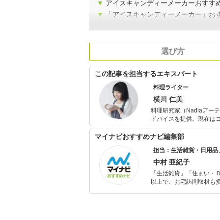
▼
アイスキャンディーメーカーおすす
▼
「アイスキャンディーメーカー」お
選び方
この記事を担当するエキスパート
料理ライター
横川 仁美
料理研究家（Nadiaア
ドバイスを提供。現在は
を入れ、企業のブランド
役割を果たしている。
マイナビおすすめナビ編集部
担当：生活雑貨・日用品
中村 亜紀子
「生活雑貨」「住まい・
以上で、お宅訪問取材も多
ャレンジ済み。初心者で