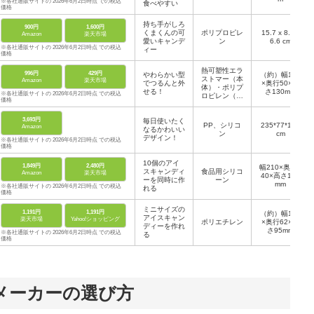
※各社通販サイトの 2026年6月2日時点 での税込
食べやすい
価格
持ち手がしろ
900円
1,600円
くまくんの可
ポリプロピレ
15.7 x 8.9 x
Amazon
楽天市場
愛いキャンデ
ン
6.6 cm
※各社通販サイトの 2026年6月2日時点 での税込
ィー
価格
熱可塑性エラ
996円
429円
やわらかい型
（約）幅160
ストマー（本
Amazon
楽天市場
でつるんと外
×奥行50×高
体）・ポリプ
せる！
さ130mm
※各社通販サイトの 2026年6月2日時点 での税込
ロピレン（フ
価格
タ・ベース・
スティック）
3,693円
毎日使いたく
PP、シリコ
235*77*120
Amazon
なるかわいい
ン
cm
デザイン！
※各社通販サイトの 2026年6月2日時点 での税込
価格
10個のアイ
1,849円
2,480円
幅210×奥行1
スキャンディ
食品用シリコ
Amazon
楽天市場
40×高さ100
ーを同時に作
ーン
mm
※各社通販サイトの 2026年6月2日時点 での税込
れる
価格
ミニサイズの
1,191円
1,191円
（約）幅162
アイスキャン
楽天市場
Yahoo!ショッピング
ポリエチレン
×奥行62×高
ディーを作れ
さ95mm
※各社通販サイトの 2026年6月2日時点 での税込
る
価格
メーカーの選び方