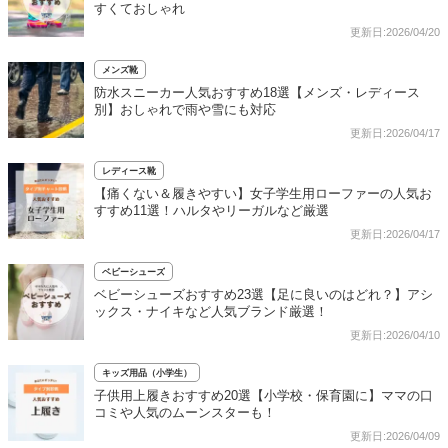
すくておしゃれ
更新日:2026/04/20
メンズ靴
防水スニーカー人気おすすめ18選【メンズ・レディース
別】おしゃれで雨や雪にも対応
更新日:2026/04/17
レディース靴
【痛くない＆履きやすい】女子学生用ローファーの人気お
すすめ11選！ハルタやリーガルなど厳選
更新日:2026/04/17
ベビーシューズ
ベビーシューズおすすめ23選【足に良いのはどれ？】アシ
ックス・ナイキなど人気ブランド厳選！
更新日:2026/04/10
キッズ用品（小学生）
子供用上履きおすすめ20選【小学校・保育園に】ママの口
コミや人気のムーンスターも！
更新日:2026/04/09