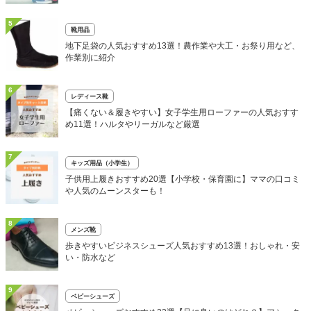
5
靴用品
地下足袋の人気おすすめ13選！農作業や大工・お祭り用など、
作業別に紹介
6
レディース靴
【痛くない＆履きやすい】女子学生用ローファーの人気おすす
め11選！ハルタやリーガルなど厳選
7
キッズ用品（小学生）
子供用上履きおすすめ20選【小学校・保育園に】ママの口コミ
や人気のムーンスターも！
8
メンズ靴
歩きやすいビジネスシューズ人気おすすめ13選！おしゃれ・安
い・防水など
9
ベビーシューズ