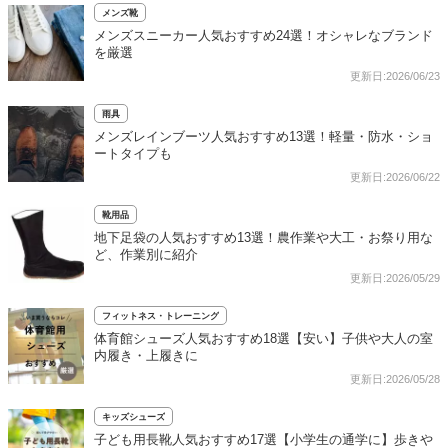
メンズ靴
メンズスニーカー人気おすすめ24選！オシャレなブランド
を厳選
更新日:2026/06/23
雨具
メンズレインブーツ人気おすすめ13選！軽量・防水・ショ
ートタイプも
更新日:2026/06/22
靴用品
地下足袋の人気おすすめ13選！農作業や大工・お祭り用な
ど、作業別に紹介
更新日:2026/05/29
フィットネス・トレーニング
体育館シューズ人気おすすめ18選【安い】子供や大人の室
内履き・上履きに
更新日:2026/05/28
キッズシューズ
子ども用長靴人気おすすめ17選【小学生の通学に】歩きや