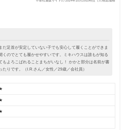
※各社通販サイトの 2024年10月25日時点 での税込価格
まだ足首が安定していない子でも安心して履くことができま
開くのでとても履かせやすいです。ミキハウスは誰もが知る
てもよろこばれることまちがいなし！ かかと部分は名前が書
たりです。（I.R.さん／女性／29歳／会社員）
★
★
★