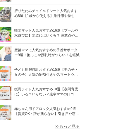
ウダーなど
折りたたみチャイルドシート人気おすす
め8選【1歳から使える】旅行用や持ち運
びに！
噴水マット人気おすすめ16選【プールや
水遊びに】水道代はいくら？ 注意点やデ
メリットも解説
産後ママに人気おすすめの手首サポータ
ー9選！抱っこや授乳時がつらい！を軽減
子ども用腕時計おすすめ15選【男の子・
女の子】人気のGPS付きやスマートウォ
ッチも
授乳ライト人気おすすめ10選【夜間育児
に】いる？いらない？先輩ママの口コミ
も紹介
0
赤ちゃん用ドアロック人気おすすめ9選
【賃貸OK・跡が残らない】引き戸や窓対
策にも
>>もっと見る