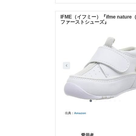
IFME（イフミー）『ifme na
ファーストシューズ』
出典：
Amazon
愛用者