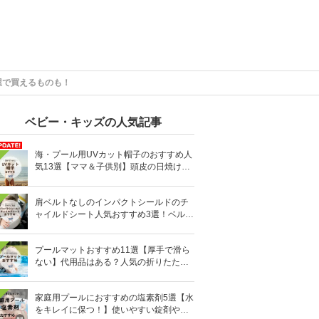
屋で買えるものも！
ベビー・キッズの人気記事
海・プール用UVカット帽子のおすすめ人
気13選【ママ＆子供別】頭皮の日焼け対
策に
肩ベルトなしのインパクトシールドのチ
ャイルドシート人気おすすめ3選！ベルト
を嫌がる＆抜け出す悩みも解消
プールマットおすすめ11選【厚手で滑ら
ない】代用品はある？人気の折りたたみ
式も
家庭用プールにおすすめの塩素剤5選【水
をキレイに保つ！】使いやすい錠剤やパ