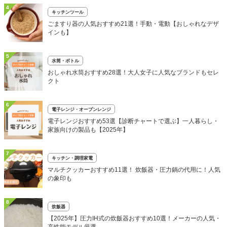
4
キッチンツール
ごますり器の人気おすすめ21選！手動・電動【おしゃれなデザ
インも】
5
水筒・ボトル
おしゃれ水筒おすすめ28選！大人女子に人気なブランドもセレ
クト
6
電子レンジ・オーブンレンジ
電子レンジおすすめ53選【診断チャートで選ぶ】一人暮らし・
家族向けの製品も【2025年】
7
キッチン・調理家電
マルチクッカーおすすめ11選！ 炊飯器・圧力鍋の代用に！人気
の象印も
8
炊飯器
【2025年】圧力IH式の炊飯器おすすめ10選！メーカーの人気・