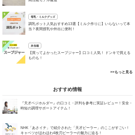
高性能モデル厳選
9
母乳・ミルクグッズ
調乳ポット人気おすすめ13選【ミルク作りに】いらないって本
当？夜間授乳や外出に便利！
10
弁当箱
【買ってよかったスープジャー】口コミ人気！ ドンキで買える
ものも！
>>もっと見る
おすすめ情報
『天才ベジホルダー』の口コミ・評判を参考に実証レビュー！安全・
時短の調理サポートアイテム！
NHK「あさイチ」で紹介された「天才ピーラー」のここがすごい！
キャベツがほわほわ4枚刃ピーラーの魅力に迫る！