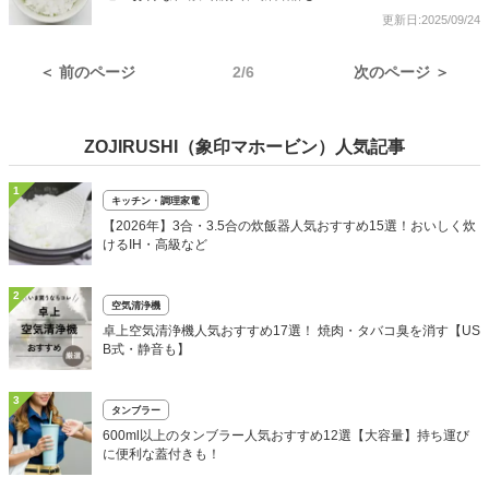
更新日:2025/09/24
＜ 前のページ
2/6
次のページ ＞
ZOJIRUSHI（象印マホービン）人気記事
1
キッチン・調理家電
【2026年】3合・3.5合の炊飯器人気おすすめ15選！おいしく炊
けるIH・高級など
2
空気清浄機
卓上空気清浄機人気おすすめ17選！ 焼肉・タバコ臭を消す【US
B式・静音も】
3
タンブラー
600ml以上のタンブラー人気おすすめ12選【大容量】持ち運び
に便利な蓋付きも！