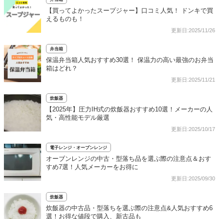
【買ってよかったスープジャー】口コミ人気！ ドンキで買
えるものも！
更新日:2025/11/26
弁当箱
保温弁当箱人気おすすめ30選！ 保温力の高い最強のお弁当
箱はどれ？
更新日:2025/11/21
炊飯器
【2025年】圧力IH式の炊飯器おすすめ10選！メーカーの人
気・高性能モデル厳選
更新日:2025/10/17
電子レンジ・オーブンレンジ
オーブンレンジの中古・型落ち品を選ぶ際の注意点＆おす
すめ7選！人気メーカーをお得に
更新日:2025/09/30
炊飯器
炊飯器の中古品・型落ちを選ぶ際の注意点&人気おすすめ6
選！お得な値段で購入、新古品も