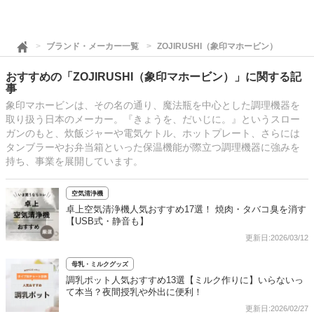
ブランド・メーカー一覧
ZOJIRUSHI（象印マホービン）
おすすめの「ZOJIRUSHI（象印マホービン）」に関する記
事
象印マホービンは、その名の通り、魔法瓶を中心とした調理機器を
取り扱う日本のメーカー。『きょうを、だいじに。』というスロー
ガンのもと、炊飯ジャーや電気ケトル、ホットプレート、さらには
タンブラーやお弁当箱といった保温機能が際立つ調理機器に強みを
持ち、事業を展開しています。
空気清浄機
卓上空気清浄機人気おすすめ17選！ 焼肉・タバコ臭を消す
【USB式・静音も】
更新日:2026/03/12
母乳・ミルクグッズ
調乳ポット人気おすすめ13選【ミルク作りに】いらないっ
て本当？夜間授乳や外出に便利！
更新日:2026/02/27