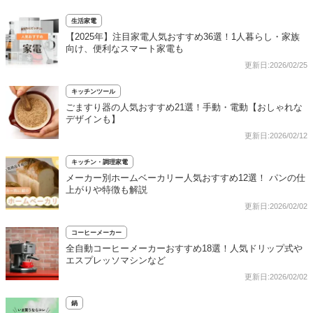
生活家電
【2025年】注目家電人気おすすめ36選！1人暮らし・家族
向け、便利なスマート家電も
更新日:2026/02/25
キッチンツール
ごますり器の人気おすすめ21選！手動・電動【おしゃれな
デザインも】
更新日:2026/02/12
キッチン・調理家電
メーカー別ホームベーカリー人気おすすめ12選！ パンの仕
上がりや特徴も解説
更新日:2026/02/02
コーヒーメーカー
全自動コーヒーメーカーおすすめ18選！人気ドリップ式や
エスプレッソマシンなど
更新日:2026/02/02
鍋