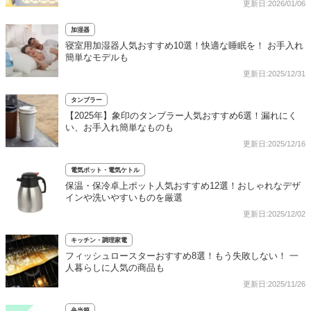
更新日:2026/01/06
加湿器
寝室用加湿器人気おすすめ10選！快適な睡眠を！ お手入れ
簡単なモデルも
更新日:2025/12/31
タンブラー
【2025年】象印のタンブラー人気おすすめ6選！漏れにく
い、お手入れ簡単なものも
更新日:2025/12/16
電気ポット・電気ケトル
保温・保冷卓上ポット人気おすすめ12選！おしゃれなデザ
インや洗いやすいものを厳選
更新日:2025/12/02
キッチン・調理家電
フィッシュロースターおすすめ8選！もう失敗しない！ 一
人暮らしに人気の商品も
更新日:2025/11/26
弁当箱