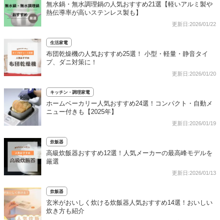
無水鍋・無水調理鍋の人気おすすめ21選【軽いアルミ製や
熱伝導率が高いステンレス製も】
更新日:2026/01/22
生活家電
布団乾燥機の人気おすすめ25選！ 小型・軽量・静音タイ
プ、ダニ対策に！
更新日:2026/01/20
キッチン・調理家電
ホームベーカリー人気おすすめ24選！コンパクト・自動メ
ニュー付きも【2025年】
更新日:2026/01/19
炊飯器
高級炊飯器おすすめ12選！人気メーカーの最高峰モデルを
厳選
更新日:2026/01/13
炊飯器
玄米がおいしく炊ける炊飯器人気おすすめ14選！おいしい
炊き方も紹介