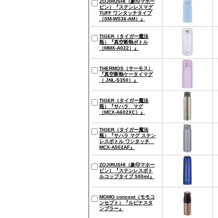
ZOJIRUSHI（象印マホー
ビン）『ステンレスマグ
TUFF ワンタッチタイプ
（SM-WS36-AM）』
TIGER（タイガー魔法
瓶）『真空断熱ボトル
（MMX-A022）』
THERMOS（サーモス）
『真空断熱ケータイマグ
（ JNL-S350）』
TIGER（タイガー魔法
瓶）『サハラ マグ
（MCX-A602XC）』
TIGER（タイガー魔法
瓶）『サハラ マグ ステン
レスボトル ワンタッチ
MCX-A502AF』
ZOJIRUSHI（象印マホー
ビン）『ステンレスボト
ルコップタイプ 500ml』
MOMO concept（モモコ
ンセプト）『ルピナスタ
ンブラー』