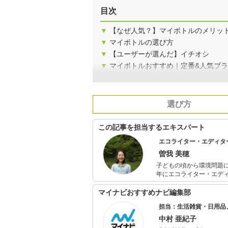
目次
▼
【なぜ人気？】マイボトルのメリッ
▼
マイボトルの選び方
▼
【ユーザーが選んだ】イチオシ
▼
マイボトルおすすめ｜定番&人気ブ
選び方
この記事を担当するエキスパート
エコライター・エディタ
曽我 美穂
子どもの頃から環境問題に
年にエコライター・エデ
支援をおこなっている。主なテー
生まれの娘と2012年生ま
マイナビおすすめナビ編集部
ド。
担当：生活雑貨・日用品
中村 亜紀子