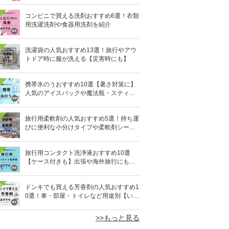
コンビニで買える洗剤おすすめ6選！衣類
用洗濯洗剤や食器用洗剤を紹介
洗濯袋の人気おすすめ13選！旅行やアウ
トドア時に服が洗える【災害時にも】
携帯氷のうおすすめ10選【暑さ対策に】
人気のアイスパックや魔法瓶・スティッ
ク型も
旅行用柔軟剤の人気おすすめ5選！持ち運
びに便利な小分けタイプや柔軟剤シート
を紹介
旅行用コンタクト洗浄液おすすめ10選
【ケース付きも】出張や海外旅行にも便
利
0
ドンキでも買える芳香剤の人気おすすめ1
0選！車・部屋・トイレなど用途別【いい
匂い】
>>もっと見る