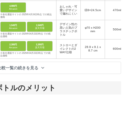
4,980円
おしゃれ・可
Amazon
愛いデザイン
径8×24.5cm
470ml
で漏れにくい
※各社通販サイトの 2025年4月24日時点 での税込
価格
デザイン性の
1,540円
1,540円
高い人気のプ
φ70 x H200
Amazon
楽天市場
500ml
ラスチックボ
mm
※各社通販サイトの 2025年04月23日時点 での税
トル
込価格
2,380円
2,280円
ストローとダ
28.9 x 9.1 x
Amazon
楽天市場
イレクトの2
600ml
8.7 cm
WAY仕様
※各社通販サイトの 2025年04月23日時点 での税
込価格
比較一覧の続きを見る
ボトルのメリット