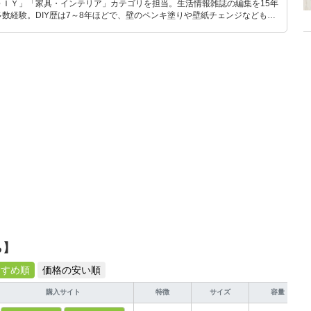
ＤＩＹ」「家具・インテリア」カテゴリを担当。生活情報雑誌の編集を15年
数経験。DIY歴は7～8年ほどで、壁のペンキ塗りや壁紙チェンジなどもチ
もモノ選びがしやすい記事をお届けします！
ら】
すすめ順
価格の安い順
購入サイト
特徴
サイズ
容量