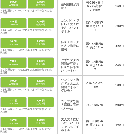
2,600円
2,670円
幅6.99×奥行
便利機能が満
Amazon
楽天市場
6.99×高さ1
360ml
載！
7.46cm
※各社通販サイトの 2025年04月23日時点 での税
込価格
コンパクトで
5,890円
6,755円
幅5.8×奥行5.
軽い！女子に
Amazon
楽天市場
8×高さ15.1c
200ml
やさしいマイ
m
※各社通販サイトの 2025年04月23日時点 での税
ボトル
込価格
2,618円
2,660円
軽量＆ロック
幅6.5×奥行6.
Amazon
楽天市場
付きで携帯に
350ml
5×高さ17cm
便利
※各社通販サイトの 2025年04月23日時点 での税
込価格
片手でフタの
2,999円
4,876円
幅6.9×奥行6.
開閉が可能！
Amazon
楽天市場
9×高さ24.6c
600ml
軽量で持ち運
m
※各社通販サイトの 2025年04月23日時点 での税
びしやすい
込価格
ワンタッチ操
3,000円
3,220円
作でかんたん
6.6×6.6×23.
Amazon
楽天市場
500ml
開閉できるス
1cm
※各社通販サイトの 2025年04月23日時点 での税
グレモノ
込価格
2,218円
2,513円
コップ付で使
Amazon
楽天市場
う場面を選ば
7×22.5×7cm
500ml
ない一品
※各社通販サイトの 2025年04月23日時点 での税
込価格
大人女子にぴ
2,970円
2,970円
幅6.6×奥行6.
ったりな、お
Amazon
楽天市場
6×高さ19.7c
400ml
しゃれなマイ
m
※各社通販サイトの 2025年04月23日時点 での税
ボトル
込価格