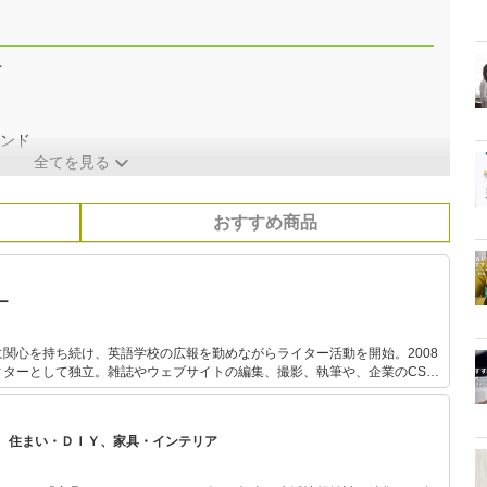
ト
ランド
全てを見る
おすすめ商品
ー
関心を持ち続け、英語学校の広報を勤めながらライター活動を開始。2008
ィターとして独立。雑誌やウェブサイトの編集、撮影、執筆や、企業のCSR
マはサステナブルな暮らしやSDGs、環境問題。 私生活では2009年
れの息子の二児の母でもある。現在、富山県在住。All Aboutエコ家事ガイ
、住まい・ＤＩＹ、家具・インテリア