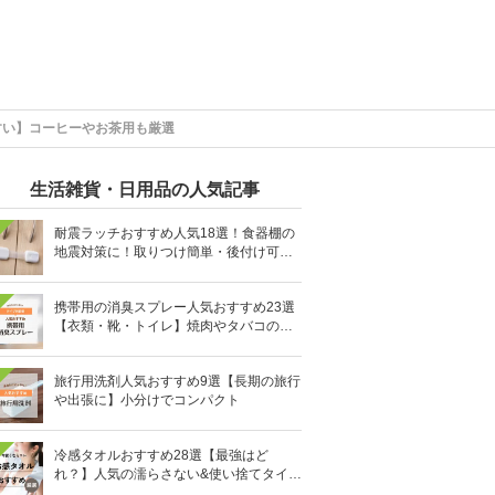
すい】コーヒーやお茶用も厳選
生活雑貨・日用品の人気記事
耐震ラッチおすすめ人気18選！食器棚の
地震対策に！取りつけ簡単・後付け可能
も
携帯用の消臭スプレー人気おすすめ23選
【衣類・靴・トイレ】焼肉やタバコのニ
オイにも
旅行用洗剤人気おすすめ9選【長期の旅行
や出張に】小分けでコンパクト
冷感タオルおすすめ28選【最強はど
れ？】人気の濡らさない&使い捨てタイプ
も