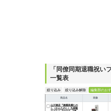
「同僚同期退職祝い
一覧表
絞り込み
絞り込み解除
編集部のお
商品名
画像
山川酒店『酒燗具燗たの
し（かんたのし）九頭龍