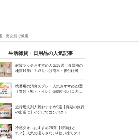
選！男女別で厳選
生活雑貨・日用品の人気記事
耐震ラッチおすすめ人気18選！食器棚の
地震対策に！取りつけ簡単・後付け可能
も
携帯用の消臭スプレー人気おすすめ23選
【衣類・靴・トイレ】焼肉やタバコのニ
オイにも
旅行用洗剤人気おすすめ9選【長期の旅行
や出張に】小分けでコンパクト
冷感タオルおすすめ28選【最強はど
れ？】人気の濡らさない&使い捨てタイプ
も