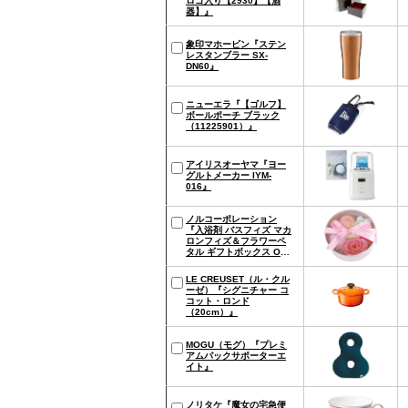
ロゴ入り【2930】【酒
器】』
象印マホービン『ステン
レスタンブラー SX-
DN60』
ニューエラ『【ゴルフ】
ボールポーチ ブラック
（11225901）』
アイリスオーヤマ『ヨー
グルトメーカー IYM-
016』
ノルコーポレーション
『入浴剤 バスフィズ マカ
ロンフィズ＆フラワーペ
タル ギフトボックス OB-
SMG-1-1』
LE CREUSET（ル・クル
ーゼ）『シグニチャー コ
コット・ロンド
（20cm）』
MOGU（モグ）『プレミ
アムバックサポーターエ
イト』
ノリタケ『魔女の宅急便