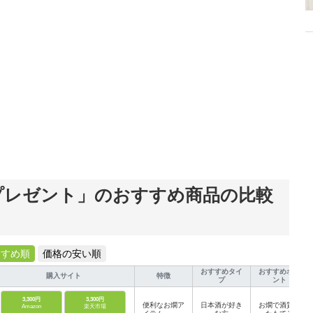
プレゼント」のおすすめ商品の比較
すすめ順
価格の安い順
おすすめタイ
おすすめポイ
購入サイト
特徴
プ
ント
3,300円
3,300円
便利なお燗ア
日本酒が好き
お燗で酒質が
Amazon
楽天市場