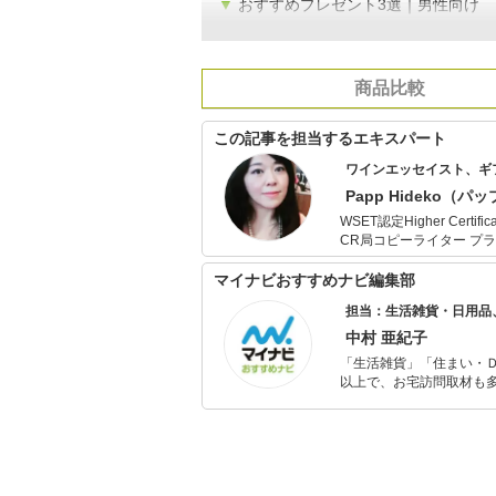
▼
おすすめプレゼント3選｜男性向け
商品比較
この記事を担当するエキスパート
ワインエッセイスト、ギ
Papp Hideko（パ
WSET認定Higher Cer
CR局コピーライター プランナ
ティ、ファッション、イ
けてきた経験から様々な
マイナビおすすめナビ編集部
ィア・フィノマガジン ハ
担当：生活雑貨・日用品
中。 在ブダペスト・ワインエージェント”クルティエ“。一般社団法人国際芸術文化交流日本ハンガリ
ーワイン協会ハンガリー支
中村 亜紀子
ト企画多数開催。ワイナ
「生活雑貨」「住まい・
以上で、お宅訪問取材も多
ャレンジ済み。初心者で