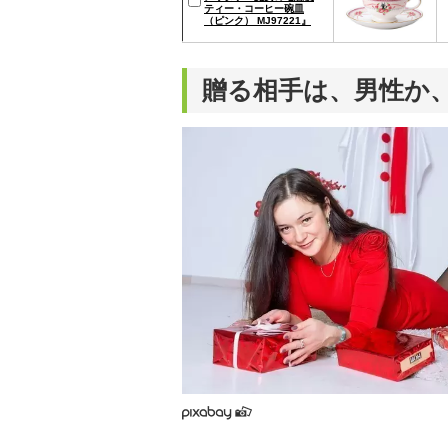
ティー・コーヒー碗皿
（ピンク） MJ97221』
贈る相手は、男性か