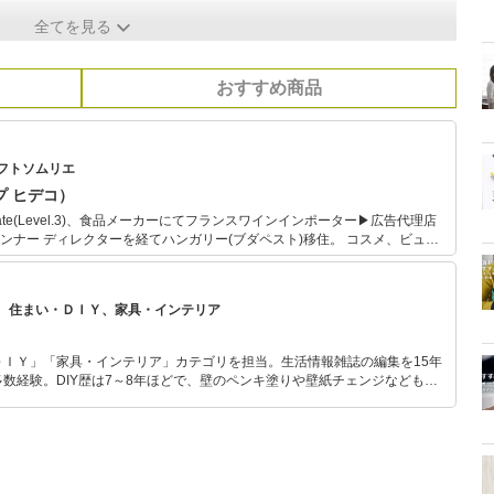
全てを見る
おすすめ商品
フトソムリエ
ップ ヒデコ）
tificate(Level.3)、食品メーカーにてフランスワインインポーター▶広告代理店
ー ディレクターを経てハンガリー(ブダペスト)移住。 コスメ、ビュー
ンテリアグッズ、文房具とありとあらゆる商品のコピーライティングを手が
商品知識に精通し、ギフトセレクト系記事も多数執筆。メディア等現地メデ
ンガリーワイン専門サイト/フィネスワインピアを自らWEBサイト制作し運営
、住まい・ＤＩＹ、家具・インテリア
部・理事。日経xwomanアンバサダー。ブダペスト＆東京でワインイベン
リー取材撮影を精力的に行いハンガリーのワインメディア雑誌にも出演。
ＤＩＹ」「家具・インテリア」カテゴリを担当。生活情報雑誌の編集を15年
数経験。DIY歴は7～8年ほどで、壁のペンキ塗りや壁紙チェンジなどもチ
もモノ選びがしやすい記事をお届けします！