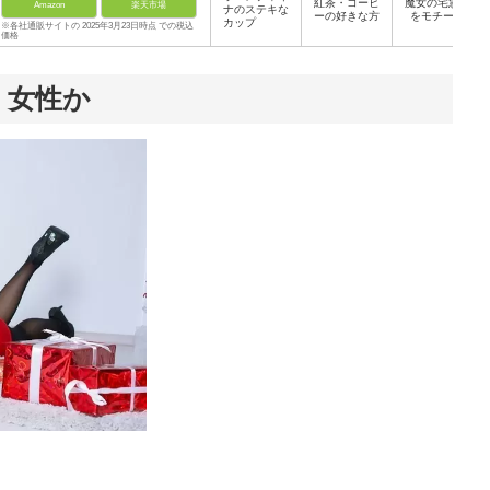
紅茶・コーヒ
魔女の宅急便
Amazon
楽天市場
ナのステキな
ーの好きな方
をモチーフ
カップ
※各社通販サイトの 2025年3月23日時点 での税込
価格
、女性か