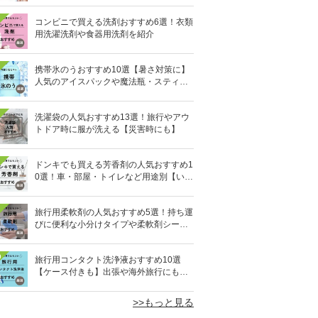
コンビニで買える洗剤おすすめ6選！衣類
用洗濯洗剤や食器用洗剤を紹介
携帯氷のうおすすめ10選【暑さ対策に】
人気のアイスパックや魔法瓶・スティッ
ク型も
洗濯袋の人気おすすめ13選！旅行やアウ
トドア時に服が洗える【災害時にも】
ドンキでも買える芳香剤の人気おすすめ1
0選！車・部屋・トイレなど用途別【いい
匂い】
旅行用柔軟剤の人気おすすめ5選！持ち運
びに便利な小分けタイプや柔軟剤シート
を紹介
0
旅行用コンタクト洗浄液おすすめ10選
【ケース付きも】出張や海外旅行にも便
利
>>もっと見る