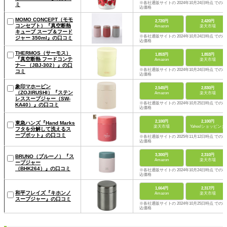
※各社通販サイトの 2024年10月24日時点 での税
ミ
込価格
MOMO CONCEPT（モモ
2,720円
2,420円
コンセプト）『真空断熱
Amazon
楽天市場
キューブ スープ＆フード
※各社通販サイトの 2024年10月24日時点 での税
ジャー 350ml』の口コミ
込価格
THERMOS（サーモス）
1,853円
1,853円
『真空断熱 フードコンテ
Amazon
楽天市場
ナ― （JBJ-302）』の口
※各社通販サイトの 2024年10月24日時点 での税
コミ
込価格
象印マホービン
2,545円
2,830円
（ZOJIRUSHI）『ステン
Amazon
楽天市場
レススープジャー（SW-
※各社通販サイトの 2024年10月25日時点 での税
KA40）』の口コミ
込価格
2,100円
2,100円
東急ハンズ『Hand Marks
楽天市場
Yahoo!ショッピング
フタを分解して洗えるス
ープポット』の口コミ
※各社通販サイトの 2025年11月12日時点 での税
込価格
3,300円
2,310円
BRUNO（ブルーノ）『ス
Amazon
楽天市場
ープジャー
（BHK264）』の口コミ
※各社通販サイトの 2024年10月24日時点 での税
込価格
1,664円
2,317円
和平フレイズ『キホンノ
Amazon
楽天市場
スープジャー』の口コミ
※各社通販サイトの 2024年10月25日時点 での税
込価格