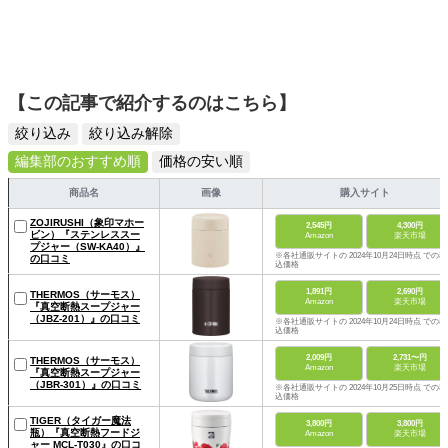
【この記事で紹介するのはこちら】
絞り込み
絞り込み解除
編集部のおすすめ順
価格の安い順
商品名
画像
購入サイト
ZOJIRUSHI（象印マホー
2,545円
4,300円
ビン）『ステンレススー
Amazon
楽天市場
プジャー（SW-KA40）』
※各社通販サイトの 2024年10月24日時点 での税
の口コミ
込価格
1,891円
2,690円
THERMOS（サーモス）
Amazon
楽天市場
『真空断熱スープジャー
（JBZ-201）』の口コミ
※各社通販サイトの 2024年10月24日時点 での税
込価格
2,009円
2,731〜円
THERMOS（サーモス）
Amazon
楽天市場
『真空断熱スープジャー
（JBR-301）』の口コミ
※各社通販サイトの 2024年10月25日時点 での税
込価格
TIGER（タイガー魔法
3,800円
3,800円
瓶）『真空断熱フードジ
Amazon
楽天市場
ャー MCL-T030』の口コ