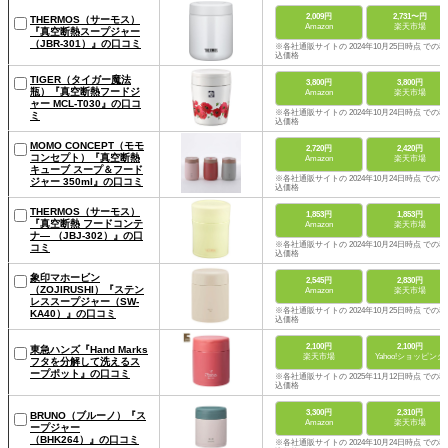
2,009円
2,731〜円
THERMOS（サーモス）
Amazon
楽天市場
『真空断熱スープジャー
（JBR-301）』の口コミ
※各社通販サイトの 2024年10月25日時点 での税
込価格
TIGER（タイガー魔法
3,800円
3,800円
瓶）『真空断熱フードジ
Amazon
楽天市場
ャー MCL-T030』の口コ
※各社通販サイトの 2024年10月24日時点 での税
ミ
込価格
MOMO CONCEPT（モモ
2,720円
2,420円
コンセプト）『真空断熱
Amazon
楽天市場
キューブ スープ＆フード
※各社通販サイトの 2024年10月24日時点 での税
ジャー 350ml』の口コミ
込価格
THERMOS（サーモス）
1,853円
1,853円
『真空断熱 フードコンテ
Amazon
楽天市場
ナ― （JBJ-302）』の口
※各社通販サイトの 2024年10月24日時点 での税
コミ
込価格
象印マホービン
2,545円
2,830円
（ZOJIRUSHI）『ステン
Amazon
楽天市場
レススープジャー（SW-
※各社通販サイトの 2024年10月25日時点 での税
KA40）』の口コミ
込価格
2,100円
2,100円
東急ハンズ『Hand Marks
楽天市場
Yahoo!ショッピング
フタを分解して洗えるス
ープポット』の口コミ
※各社通販サイトの 2025年11月12日時点 での税
込価格
3,300円
2,310円
BRUNO（ブルーノ）『ス
Amazon
楽天市場
ープジャー
（BHK264）』の口コミ
※各社通販サイトの 2024年10月24日時点 での税