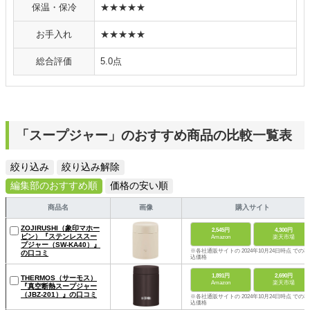
保温・保冷
★★★★★
お手入れ
★★★★★
総合評価
5.0点
「スープジャー」のおすすめ商品の比較一覧表
絞り込み
絞り込み解除
編集部のおすすめ順
価格の安い順
商品名
画像
購入サイト
ZOJIRUSHI（象印マホー
2,545円
4,300円
ビン）『ステンレススー
Amazon
楽天市場
プジャー（SW-KA40）』
※各社通販サイトの 2024年10月24日時点 での税
の口コミ
込価格
1,891円
2,690円
THERMOS（サーモス）
Amazon
楽天市場
『真空断熱スープジャー
（JBZ-201）』の口コミ
※各社通販サイトの 2024年10月24日時点 での税
込価格