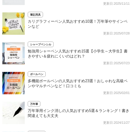
更新日:2025/11/11
筆記用具
カリグラフィーペン人気おすすめ10選！万年筆やサインペ
ンなど
更新日:2025/07/28
シャープペンシル
勉強用シャーペン人気おすすめ15選【小学生～大学生】書
きやすい＆疲れにくいのはどれ？
更新日:2025/07/23
ボールペン
多機能ボールペンの人気おすすめ23選！おしゃれな高級ペ
ンやマルチペンなど！口コミも
更新日:2025/02/01
万年筆
万年筆用インク消しの人気おすすめ5選＆ランキング！書き
間違えても大丈夫
更新日:2024/11/27