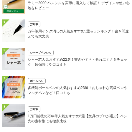
ラミー2000 ペンシルを実際に購入して検証！ デザインや使い心
地をレビュー
5
万年筆
万年筆用インク消しの人気おすすめ5選＆ランキング！書き間違
えても大丈夫
6
シャープペンシル
シャー芯人気おすすめ22選！書きやすさ・折れにくさをチェッ
ク！勉強向けや口コミも
7
ボールペン
多機能ボールペンの人気おすすめ23選！おしゃれな高級ペンや
マルチペンなど！口コミも
8
万年筆
1万円前後の万年筆人気おすすめ8選【文具のプロが選ぶ】ペン
先の素材別にも徹底比較