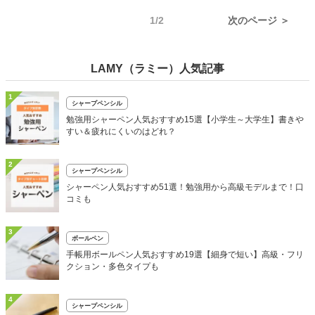
1/2
次のページ ＞
LAMY（ラミー）人気記事
1
シャープペンシル
勉強用シャーペン人気おすすめ15選【小学生～大学生】書きや
すい＆疲れにくいのはどれ？
2
シャープペンシル
シャーペン人気おすすめ51選！勉強用から高級モデルまで！口
コミも
3
ボールペン
手帳用ボールペン人気おすすめ19選【細身で短い】高級・フリ
クション・多色タイプも
4
シャープペンシル