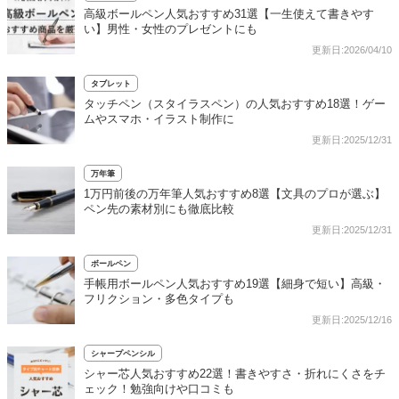
高級ボールペン人気おすすめ31選【一生使えて書きやす
い】男性・女性のプレゼントにも
更新日:2026/04/10
タブレット
タッチペン（スタイラスペン）の人気おすすめ18選！ゲー
ムやスマホ・イラスト制作に
更新日:2025/12/31
万年筆
1万円前後の万年筆人気おすすめ8選【文具のプロが選ぶ】
ペン先の素材別にも徹底比較
更新日:2025/12/31
ボールペン
手帳用ボールペン人気おすすめ19選【細身で短い】高級・
フリクション・多色タイプも
更新日:2025/12/16
シャープペンシル
シャー芯人気おすすめ22選！書きやすさ・折れにくさをチ
ェック！勉強向けや口コミも