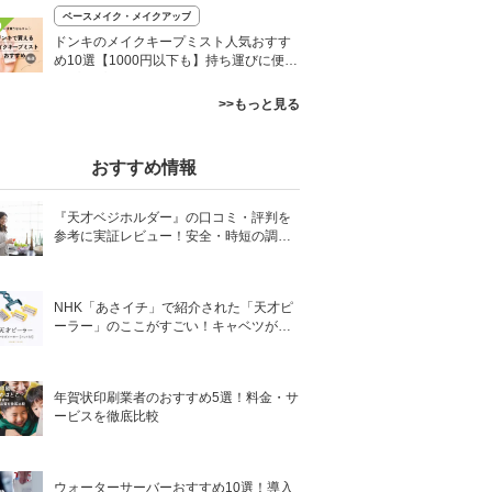
ベースメイク・メイクアップ
0
ドンキのメイクキープミスト人気おすす
め10選【1000円以下も】持ち運びに便利
なプチプラなど
>>もっと見る
おすすめ情報
『天才ベジホルダー』の口コミ・評判を
参考に実証レビュー！安全・時短の調理
サポートアイテム！
NHK「あさイチ」で紹介された「天才ピ
ーラー」のここがすごい！キャベツがほ
わほわ4枚刃ピーラーの魅力に迫る！
年賀状印刷業者のおすすめ5選！料金・サ
ービスを徹底比較
ウォーターサーバーおすすめ10選！導入