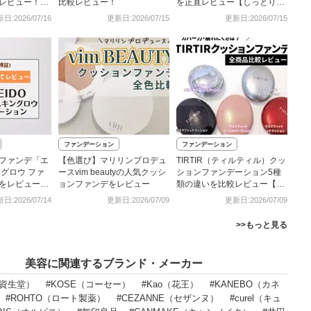
レビュー！実
比較レビュー！
を正直レビュー【しっとり生
感想や効果も
艶肌に】
日:2026/07/16
更新日:2026/07/15
更新日:2026/07/15
ファンデーション
ファンデーション
ファンデ「エ
【色選び】マリリンプロデュ
TIRTIR（ティルティル）クッ
グロウ ファ
ースvim beautyの人気クッシ
ションファンデーション5種
をレビュー！
ョンファンデをレビュー
類の違いを比較レビュー【口
も解説
コミ】
日:2026/07/14
更新日:2026/07/09
更新日:2026/07/09
>>もっと見る
美容に関連するブランド・メーカー
O（資生堂）
#KOSE（コーセー）
#Kao（花王）
#KANEBO（カネ
#ROHTO（ロート製薬）
#CEZANNE（セザンヌ）
#curel（キュ