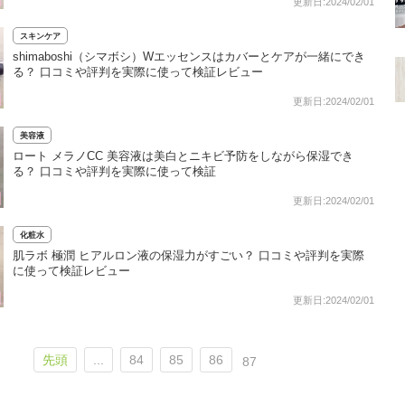
更新日:2024/02/01
スキンケア
shimaboshi（シマボシ）Wエッセンスはカバーとケアが一緒にでき
る？ 口コミや評判を実際に使って検証レビュー
更新日:2024/02/01
美容液
ロート メラノCC 美容液は美白とニキビ予防をしながら保湿でき
る？ 口コミや評判を実際に使って検証
更新日:2024/02/01
化粧水
肌ラボ 極潤 ヒアルロン液の保湿力がすごい？ 口コミや評判を実際
に使って検証レビュー
更新日:2024/02/01
先頭
...
84
85
86
87