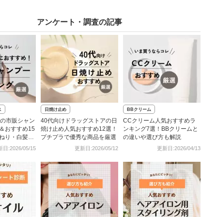
アンケート・調査の記事
ス
日焼け止め
BBクリーム
気の市販シャン
40代向けドラッグストアの日
CCクリーム人気おすすめラ
＆おすすめ15
焼け止め人気おすすめ12選！
ンキング7選！BBクリームと
ねり・白髪ケ
プチプラで優秀な商品を厳選
の違いや選び方も解説
日:2026/05/15
更新日:2026/05/12
更新日:2026/04/13