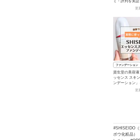
ミ・評判を実証
際に使ってみた
更新
ご紹介！
ファンデーション
資生堂の美容液
ッセンス スキン
ンデーション」
色選びや使い方
更新
#SHISEID
ボウ化粧品）