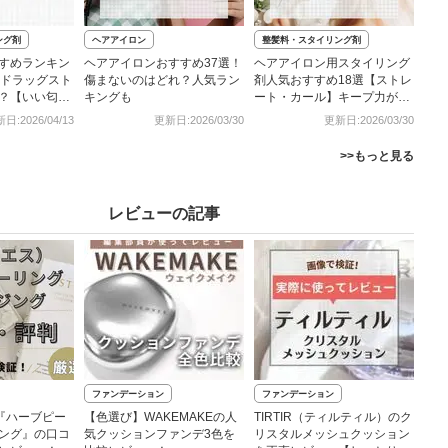
ング剤
ヘアアイロン
整髪料・スタイリング剤
すめランキン
ヘアアイロンおすすめ37選！
ヘアアイロン用スタイリング
やドラッグスト
傷まないのはどれ？人気ラン
剤人気おすすめ18選【ストレ
？【いい匂い
キングも
ート・カール】キープ力が高
い商品など
日:2026/04/13
更新日:2026/03/30
更新日:2026/03/30
>>もっと見る
レビューの記事
ファンデーション
ファンデーション
）『ハーブピー
【色選び】WAKEMAKEの人
TIRTIR（ティルティル）のク
ング』の口コ
気クッションファンデ3色を
リスタルメッシュクッション