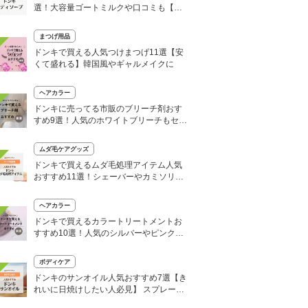
選！大容量ゴートミルクや口コミも【い
い匂いはどれ？】
まつげ用品
ドンキで買える人気つけまつげ11選【安
くて盛れる】韓国風やギャルメイクに
ヘアカラー
ドンキに売ってる市販のブリーチ剤おす
すめ9選！人気のホワイトブリーチもセル
フで
ムダ毛ケアグッズ
ドンキで買えるムダ毛処理アイテム人気
おすすめ11選！シェーバーやカミソリな
どセルフ除毛に便利
ヘアカラー
ドンキで買えるカラートリートメントお
すすめ10選！人気のシルバーやピンク、
大容量タイプも
ボディケア
ドンキのサンオイル人気おすすめ7選【き
れいに日焼けしたい人必見】 スプレーや
ローションなど