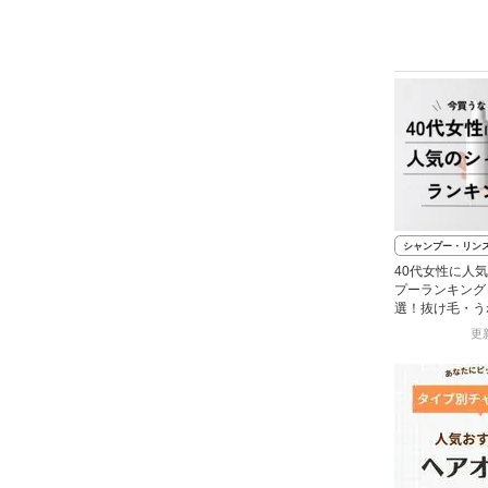
シャンプー・リン
40代女性に人
プーランキング
選！抜け毛・う
アに
更新