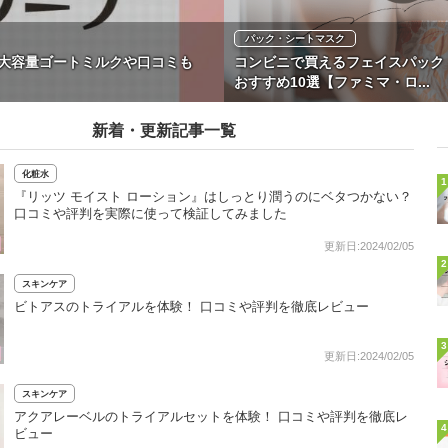
パック・シートマスク
！大容量ゴートミルクや口コミも
コンビニで買えるフェイスパック
おすすめ10選【ファミマ・ロ...
新着・更新記事一覧
化粧水
1
『リッツ モイスト ローション』はしっとり潤うのにベタつかない？
口コミや評判を実際に使って検証してみました
更新日:2024/02/05
2
スキンケア
ビトアスのトライアルを体験！ 口コミや評判を徹底レビュー
3
更新日:2024/02/05
スキンケア
アクアレーベルのトライアルセットを体験！ 口コミや評判を徹底レ
4
ビュー