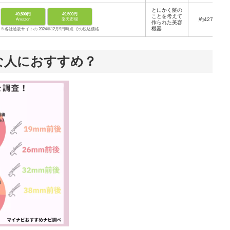
とにかく髪の
49,500円
49,500円
ことを考えて
約427.5g
Amazon
楽天市場
作られた美容
機器
※各社通販サイトの 2024年12月9日時点 での税込価格
な人におすすめ？