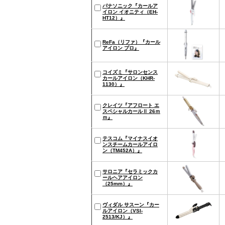
パナソニック『カールア
イロン イオニティ（EH-
HT12）』
ReFa（リファ）『カール
アイロン プロ』
コイズミ『サロンセンス
カールアイロン（KHR-
1130）』
クレイツ『アフロート エ
スペシャルカールⅡ 26ｍ
ｍ』
テスコム『マイナスイオ
ンスチームカールアイロ
ン（TM452A）』
サロニア『セラミックカ
ールヘアアイロン
（25mm）』
ヴィダル サスーン『カー
ルアイロン（VSI-
2513/KJ）』