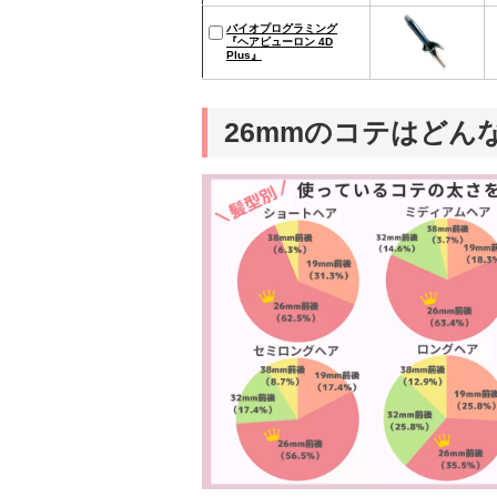
バイオプログラミング
『ヘアビューロン 4D
Plus』
26mmのコテはどん