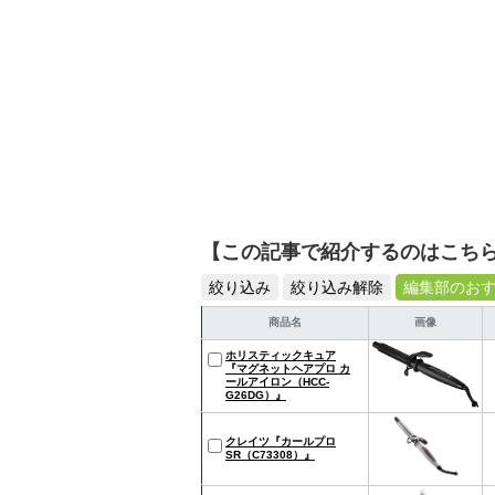
【この記事で紹介するのはこち
絞り込み
絞り込み解除
編集部のお
商品名
画像
ホリスティックキュア
『マグネットヘアプロ カ
ールアイロン（HCC-
G26DG）』
クレイツ『カールプロ
SR（C73308）』