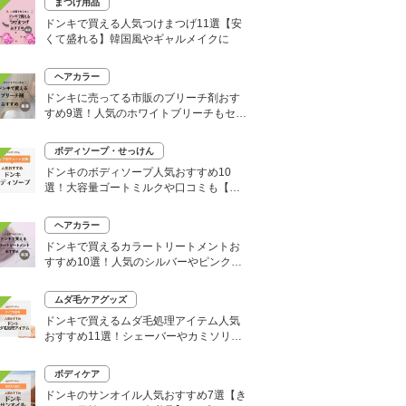
まつげ用品
ドンキで買える人気つけまつげ11選【安
くて盛れる】韓国風やギャルメイクに
ヘアカラー
ドンキに売ってる市販のブリーチ剤おす
すめ9選！人気のホワイトブリーチもセル
フで
ボディソープ・せっけん
ドンキのボディソープ人気おすすめ10
選！大容量ゴートミルクや口コミも【い
い匂いはどれ？】
ヘアカラー
ドンキで買えるカラートリートメントお
すすめ10選！人気のシルバーやピンク、
大容量タイプも
ムダ毛ケアグッズ
ドンキで買えるムダ毛処理アイテム人気
おすすめ11選！シェーバーやカミソリな
どセルフ除毛に便利
ボディケア
ドンキのサンオイル人気おすすめ7選【き