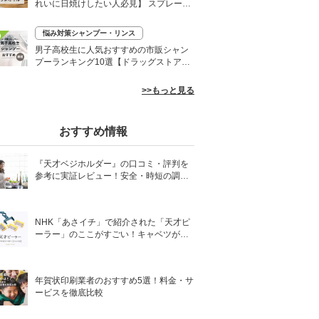
れいに日焼けしたい人必見】 スプレーや
ローションなど
悩み対策シャンプー・リンス
0
男子高校生に人気おすすめの市販シャン
プーランキング10選【ドラッグストア】
さらさらヘアに
>>もっと見る
おすすめ情報
『天才ベジホルダー』の口コミ・評判を
参考に実証レビュー！安全・時短の調理
サポートアイテム！
NHK「あさイチ」で紹介された「天才ピ
ーラー」のここがすごい！キャベツがほ
わほわ4枚刃ピーラーの魅力に迫る！
年賀状印刷業者のおすすめ5選！料金・サ
ービスを徹底比較