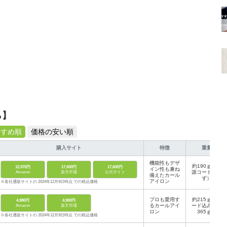
ら】
すすめ順
価格の安い順
購入サイト
特徴
重量
機能性もデザ
約190ｇ（電
12,970円
17,600円
17,600円
イン性も兼ね
源コード含ま
Amazon
楽天市場
公式サイト
備えたカール
ず）
アイロン
※各社通販サイトの 2024年12月9日時点 での税込価格
プロも愛用す
約215ｇ（コ
4,980円
4,900円
るカールアイ
ード込みで約
Amazon
楽天市場
ロン
365ｇ）
※各社通販サイトの 2024年12月9日時点 での税込価格