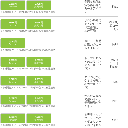
多彩な機能を
2,200円
2,728円
持ちあわせた
約310g
Amazon
楽天市場
カールアイロ
ン
※各社通販サイトの 2024年12月9日時点 での税込価格
サロン帰りの
約360g（電
25,000円
22,500円
ようなしっと
源コード含
Amazon
楽天市場
り立体感カー
む）
ルが可能
※各社通販サイトの 2024年12月9日時点 での税込価格
スピード加熱
5,891円
が魅力のカー
約345g
Amazon
ルアイロン
※各社通販サイトの 2024年12月9日時点 での税込価格
トップサロン
約230ｇ
6,408円
6,570円
とのコラボヘ
（コード込で
Amazon
楽天市場
アカールアイ
約330ｇ）
ロン
※各社通販サイトの 2024年12月9日時点 での税込価格
クセづけのし
1,620円
2,799円
やすさが魅力
340ｇ
Amazon
楽天市場
のカールアイ
ロン
※各社通販サイトの 2024年12月9日時点 での税込価格
かんたん操作
3,832円
6,773円
で使いやすい
約310g
Amazon
楽天市場
便利機能がた
くさん
※各社通販サイトの 2024年12月9日時点 での税込価格
美容界トップ
2,730円
4,250円
ブランドのヴ
約370g
Amazon
楽天市場
ィダルサスー
ンのアイロン
※各社通販サイトの 2024年12月9日時点 での税込価格