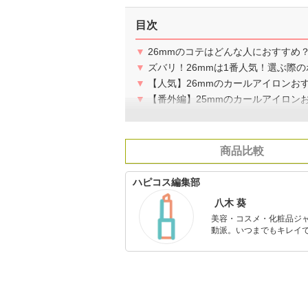
目次
▼
26mmのコテはどんな人におすすめ
▼
ズバリ！26mmは1番人気！選ぶ際
▼
【人気】26mmのカールアイロンお
▼
【番外編】25mmのカールアイロン
商品比較
ハピコス編集部
八木 葵
美容・コスメ・化粧品ジ
動派。いつまでもキレイで
のを紹介するがモットー