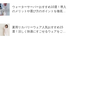
ウォーターサーバーおすすめ10選！導入
のメリットや選び方のポイントを徹底解
説
夏用リカバリーウェア人気おすすめ15
選！涼しく快適にすごせるウェアをご紹
介！
プレートの素
設定可能温度
海外対応
材
120／140／
160／180／
ー
可能
200℃（5段
階）
チタン
120～210℃
ー