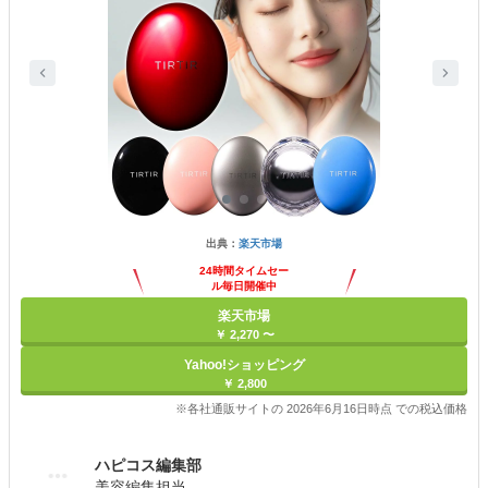
出典：
楽天市場
24時間タイムセー
ル毎日開催中
楽天市場
￥ 2,270 〜
Yahoo!ショッピング
￥ 2,800
※各社通販サイトの 2026年6月16日時点 での税込価格
ハピコス編集部
美容編集担当