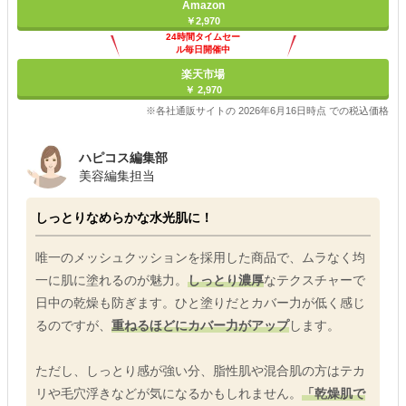
Amazon
￥2,970
24時間タイムセー
ル毎日開催中
楽天市場
￥ 2,970
※各社通販サイトの 2026年6月16日時点 での税込価格
ハピコス編集部
美容編集担当
しっとりなめらかな水光肌に！
唯一のメッシュクッションを採用した商品で、ムラなく均
一に肌に塗れるのが魅力。
しっとり濃厚
なテクスチャーで
日中の乾燥も防ぎます。ひと塗りだとカバー力が低く感じ
るのですが、
重ねるほどにカバー力がアップ
します。
ただし、しっとり感が強い分、脂性肌や混合肌の方はテカ
リや毛穴浮きなどが気になるかもしれません。
「乾燥肌で