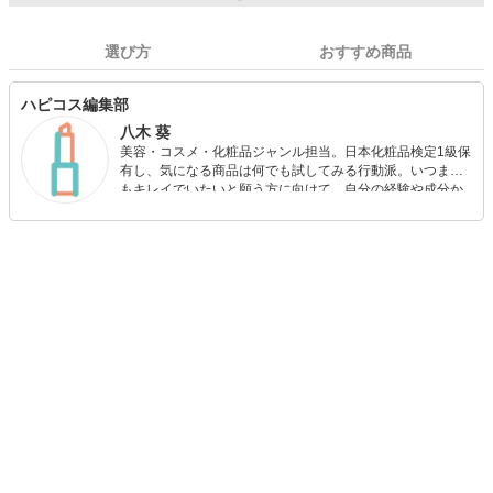
選び方
おすすめ商品
ハピコス編集部
八木 葵
美容・コスメ・化粧品ジャンル担当。日本化粧品検定1級保
有し、気になる商品は何でも試してみる行動派。いつまで
もキレイでいたいと願う方に向けて、自分の経験や成分か
ら”本当におすすめできる”ものを紹介するがモットーです！