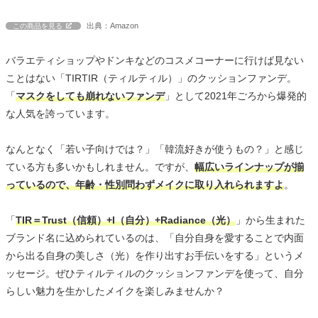
出典：Amazon
この商品を見る
バラエティショップやドンキなどのコスメコーナーに行けば見ない
ことはない「TIRTIR（ティルティル）」のクッションファンデ。
「
マスクをしても崩れないファンデ
」として2021年ごろから爆発的
な人気を誇っています。
なんとなく「若い子向けでは？」「韓流好きが使うもの？」と感じ
ている方も多いかもしれません。ですが、
幅広いラインナップが揃
っているので、年齢・性別問わずメイクに取り入れられますよ
。
「
TIR＝Trust（信頼）+I（自分）+Radiance（光）
」から生まれた
ブランド名に込められているのは、「自分自身を愛することで内面
から出る自身の美しさ（光）を作り出すお手伝いをする」というメ
ッセージ。ぜひティルティルのクッションファンデを使って、自分
らしい魅力を生かしたメイクを楽しみませんか？