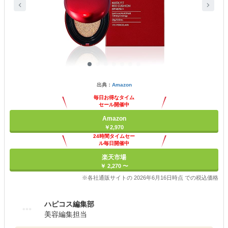
出典：
Amazon
毎日お得なタイム
セール開催中
Amazon
￥2,970
24時間タイムセー
ル毎日開催中
楽天市場
￥ 2,270 〜
※各社通販サイトの 2026年6月16日時点 での税込価格
ハピコス編集部
美容編集担当