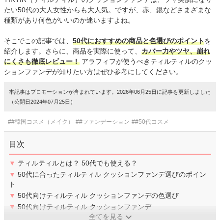
たい50代の大人女性からも大人気。ですが、赤、銀などさまざまな
種類があり何色がいいのか迷いますよね。
そこでこの記事では、
50代におすすめの商品と色選びのポイント
を
紹介します。さらに、商品を実際に使って、
カバー力やツヤ、崩れ
にくさも徹底レビュー！
アラフィフが使うべきティルティルのクッ
ションファンデが知りたい方はぜひ参考にしてください。
本記事はプロモーションが含まれています。2026年06月25日に記事を更新しました
（公開日2024年07月25日）
##韓国コスメ（メイク）
##ファンデーション
##50代コスメ
目次
▼
ティルティルとは？ 50代でも使える？
▼
50代に合ったティルティル クッションファンデ選びのポイン
ト
▼
50代向けティルティル クッションファンデの色選び
▼
50代向けティルティル クッションファンデ
全てを見る