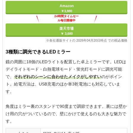
Amazon
￥3,980
24時間タイムセー
ル毎日開催中
楽天市場
￥ 3,680
※各社通販サイトの 2026年04月20日時点 での税込価格
3種類に調光できるLEDミラー
鏡の周囲に18個のLEDライトを配置した卓上ミラーです。LEDは
デイライトモード・白熱電球モード・蛍光灯モードに調光可能
で、
それぞれのシーンに合わせたメイクがしやすい
のがポイン
ト。給電方法は、USB充電のほか単3乾電池にも対応していま
す。
角度はミラー裏のスタンドで90度まで調節できます。裏には壁か
け用の穴がついているので、壁にかけて使えるのも大きな魅力で
す。