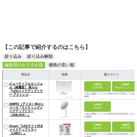
【この記事で紹介するのはこちら】
絞り込み
絞り込み解除
編集部のおすすめ順
価格の安い順
商品名
画像
購入サイト
ビューティフルエンジェ
3,300円
3,230円
ル（綺麗堂） 美ルル
楽天市場
Yahoo!ショッピング
『LEDメイクアップミラ
※各社通販サイトの 2026年4月27日時点 での税
ー アクトレス
価格
（KRD9008）』
AMIRO（アミロ）Miniシ
5,370円
リーズ『ライティングメ
Amazon
イクアップミラー
※各社通販サイトの 2026年04月20日時点 での税
（AML004）』
込価格
3,980円
3,680円
Smaly『LEDライト付き
Amazon
楽天市場
メイクアップミラー
（LM03）』
※各社通販サイトの 2026年04月20日時点 での税
込価格