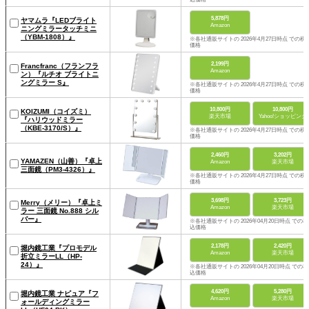
5,878円
ヤマムラ『LEDブライト
Amazon
ニングミラータッチミニ
（YBM-1808）』
※各社通販サイトの 2026年4月27日時点 での税
価格
2,199円
Francfranc（フランフラ
Amazon
ン）『ルチオ ブライトニ
ングミラー S』
※各社通販サイトの 2026年4月27日時点 での税
価格
10,800円
10,800円
KOIZUMI（コイズミ）
楽天市場
Yahoo!ショッピング
『ハリウッドミラー
（KBE-3170/S）』
※各社通販サイトの 2026年4月27日時点 での税
価格
2,460円
3,202円
YAMAZEN（山善）『卓上
Amazon
楽天市場
三面鏡（PM3-4326）』
※各社通販サイトの 2026年4月27日時点 での税
価格
3,698円
3,723円
Merry（メリー）『卓上ミ
Amazon
楽天市場
ラー 三面鏡 No.888 シル
バー』
※各社通販サイトの 2026年04月20日時点 での税
込価格
2,178円
2,420円
堀内鏡工業『プロモデル
Amazon
楽天市場
折立ミラーLL（HP-
24）』
※各社通販サイトの 2026年04月20日時点 での税
込価格
4,620円
5,280円
堀内鏡工業 ナピュア『フ
Amazon
楽天市場
ォールディングミラー