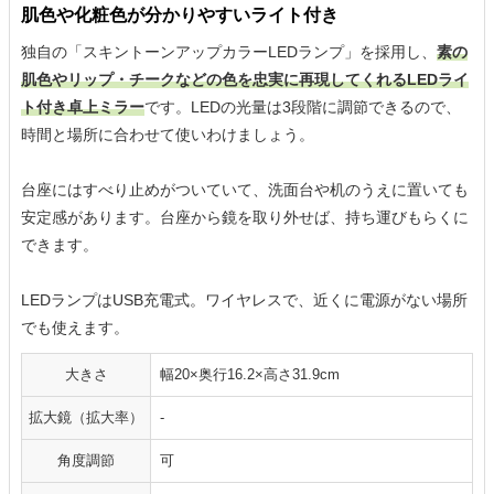
肌色や化粧色が分かりやすいライト付き
独自の「スキントーンアップカラーLEDランプ」を採用し、
素の
肌色やリップ・チークなどの色を忠実に再現してくれるLEDライ
ト付き卓上ミラー
です。LEDの光量は3段階に調節できるので、
時間と場所に合わせて使いわけましょう。
台座にはすべり止めがついていて、洗面台や机のうえに置いても
安定感があります。台座から鏡を取り外せば、持ち運びもらくに
できます。
LEDランプはUSB充電式。ワイヤレスで、近くに電源がない場所
でも使えます。
大きさ
幅20×奥行16.2×高さ31.9cm
拡大鏡（拡大率）
-
角度調節
可