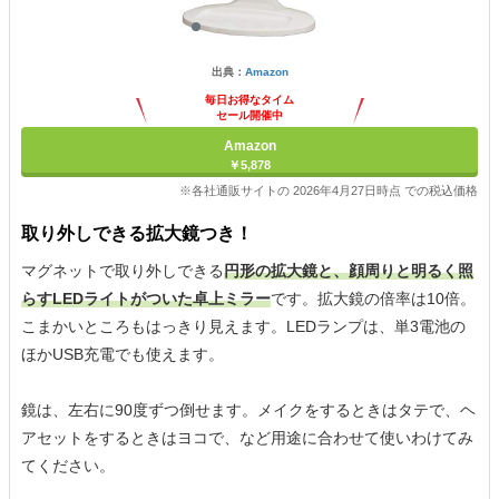
出典：
Amazon
毎日お得なタイム
セール開催中
Amazon
￥5,878
※各社通販サイトの 2026年4月27日時点 での税込価格
取り外しできる拡大鏡つき！
マグネットで取り外しできる
円形の拡大鏡と、顔周りと明るく照
らすLEDライトがついた卓上ミラー
です。拡大鏡の倍率は10倍。
こまかいところもはっきり見えます。LEDランプは、単3電池の
ほかUSB充電でも使えます。
鏡は、左右に90度ずつ倒せます。メイクをするときはタテで、ヘ
アセットをするときはヨコで、など用途に合わせて使いわけてみ
てください。