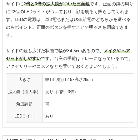
サイドに
2倍と3倍の拡大鏡がついた三面鏡
です。正面の鏡の周り
に22個のLEDライトがついており、顔を明るく照らしてくれま
す。LEDの電源は、単3電池またはUSB給電のどちらかを選べる
のもポイント。正面のボタンを押すことで明るさを調節できま
す。
サイドの鏡も広げた状態で幅が34.5cmあるので、
メイクやヘア
セットがしやすい
です。台座の手前はトレーになっているので、
アクセサリーやコスメなどを置いておくとよいでしょう。
大きさ
幅18×奥行12.5×高さ29cm
拡大鏡（拡大率）
あり（2倍、3倍）
角度調節
可
LEDライト
あり