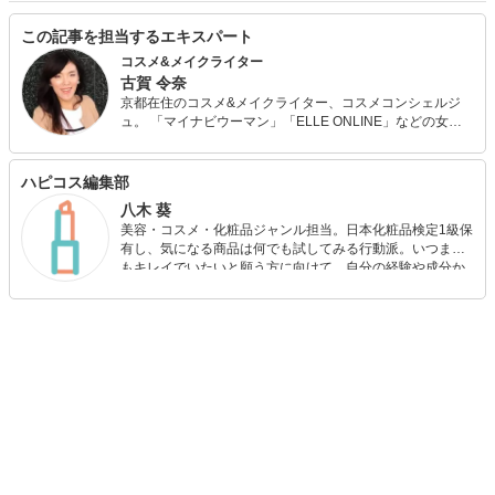
この記事を担当するエキスパート
コスメ&メイクライター
古賀 令奈
京都在住のコスメ&メイクライター、コスメコンシェルジ
ュ。 「マイナビウーマン」「ELLE ONLINE」などの女性
向けメディアで、主にコスメレビュー、メイクのHow To記
事を執筆。 大手化粧品会社、大手食品会社、大手化粧品コ
ミュニティサイトなどの企業案件も担当。 「JAFCA 一般社
ハピコス編集部
団法人日本流行色協会」2021年春夏流行色メイクパターン
八木 葵
作成。 マンツーマン形式で実践的にお悩みに応える「メイ
美容・コスメ・化粧品ジャンル担当。日本化粧品検定1級保
ク相談室」を運営。
有し、気になる商品は何でも試してみる行動派。いつまで
もキレイでいたいと願う方に向けて、自分の経験や成分か
ら”本当におすすめできる”ものを紹介するがモットーです！