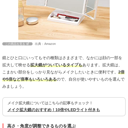
出典：Amazon
この商品を見る
鏡とひと口にいってもその種類はさまざまで、なかには顔の一部を
拡大して映せる
拡大鏡がついているタイプも
あります。拡大鏡は、
こまかい部分をしっかり見ながらメイクしたいときに便利です。
2倍
や5倍など倍率もいろいろある
ので、自分が使いやすいものを選んで
みましょう。
メイク拡大鏡についてはこちらの記事もチェック！
メイク拡大鏡のおすすめ！10倍やLEDライト付きも
高さ・角度が調整できるものを選ぶ