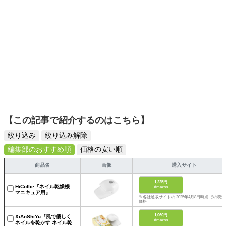
【この記事で紹介するのはこちら】
絞り込み
絞り込み解除
編集部のおすすめ順
価格の安い順
商品名
画像
購入サイト
1,225円
HiCollie『ネイル乾燥機
Amazon
マニキュア用』
※各社通販サイトの 2025年4月8日時点 での税込
価格
1,060円
XiAnShiYu『風で優しく
Amazon
ネイルを乾かす ネイル乾