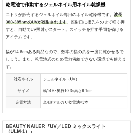
乾電池で作動するジェルネイル用ネイル乾燥機
ニトリが販売するジェルネイル専用のネイル乾燥機です。
波長
380-385nmのUVが照射されます
。照射口に指先をのせて軽く押
すと、自動でUV照射がスタート。スイッチを押す手間を省ける
アイテムです。
幅が14.6cmある商品なので、数本の指の爪を一度に乾かせるで
しょう。また、乾電池式のため電力供給できない環境でも使えま
す。
対応ネイル
ジェルネイル（UV）
サイズ
幅14.6×奥行10.3×高さ6.1cm
充電方法
単4形アルカリ乾電池×3本
BEAUTY NAILER『UV／LED ミックスライト
（ULM-1）』