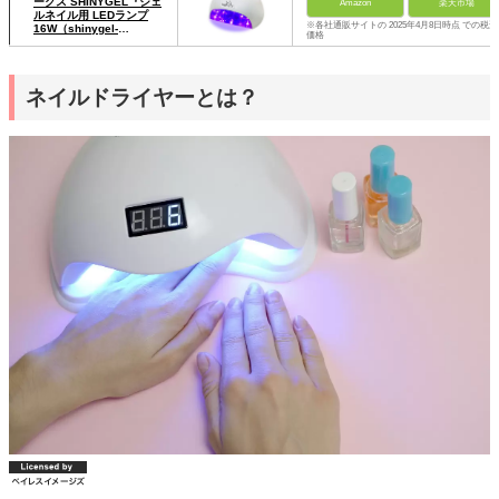
ークス SHINYGEL『ジェ
Amazon
楽天市場
ルネイル用 LEDランプ
※各社通販サイトの 2025年4月8日時点 での税込
16W（shinygel-
価格
led16w）』
ネイルドライヤーとは？