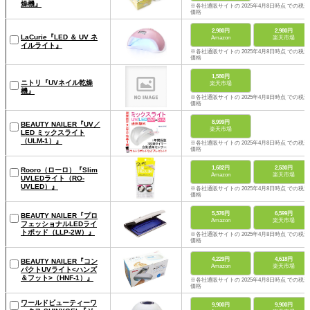
燥機』
※各社通販サイトの 2025年4月8日時点 での税込
価格
2,980円
2,980円
LaCurie『LED ＆ UV ネ
Amazon
楽天市場
イルライト』
※各社通販サイトの 2025年4月8日時点 での税込
価格
1,580円
ニトリ『UVネイル乾燥
楽天市場
機』
※各社通販サイトの 2025年4月8日時点 での税込
価格
8,999円
BEAUTY NAILER『UV／
楽天市場
LED ミックスライト
（ULM-1）』
※各社通販サイトの 2025年4月8日時点 での税込
価格
1,682円
2,530円
Rooro（ローロ）『Slim
Amazon
楽天市場
UVLEDライト（RO-
UVLED）』
※各社通販サイトの 2025年4月8日時点 での税込
価格
5,376円
6,599円
BEAUTY NAILER『プロ
Amazon
楽天市場
フェッショナルLEDライ
トポッド（LLP-2W）』
※各社通販サイトの 2025年4月8日時点 での税込
価格
4,229円
4,618円
BEAUTY NAILER『コン
Amazon
楽天市場
パクトUVライト<ハンズ
＆フット>（HNF-1）』
※各社通販サイトの 2025年4月8日時点 での税込
価格
ワールドビューティーワ
9,900円
9,900円