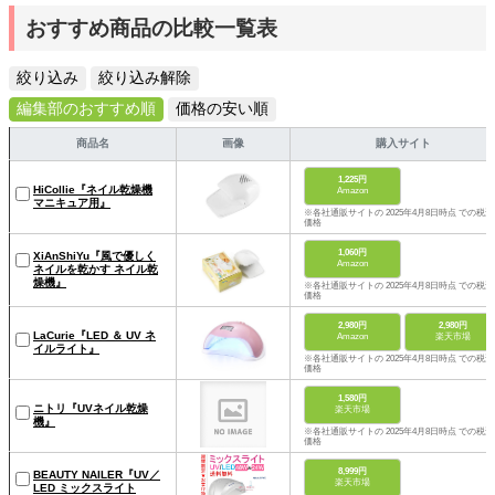
おすすめ商品の比較一覧表
絞り込み
絞り込み解除
編集部のおすすめ順
価格の安い順
商品名
画像
購入サイト
1,225円
HiCollie『ネイル乾燥機
Amazon
マニキュア用』
※各社通販サイトの 2025年4月8日時点 での税込
価格
1,060円
XiAnShiYu『風で優しく
Amazon
ネイルを乾かす ネイル乾
燥機』
※各社通販サイトの 2025年4月8日時点 での税込
価格
2,980円
2,980円
LaCurie『LED ＆ UV ネ
Amazon
楽天市場
イルライト』
※各社通販サイトの 2025年4月8日時点 での税込
価格
1,580円
ニトリ『UVネイル乾燥
楽天市場
機』
※各社通販サイトの 2025年4月8日時点 での税込
価格
8,999円
BEAUTY NAILER『UV／
楽天市場
LED ミックスライト