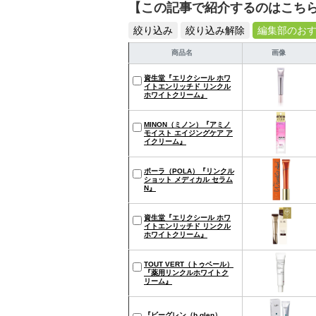
【この記事で紹介するのはこち
絞り込み
絞り込み解除
編集部のお
商品名
画像
資生堂『エリクシール ホワ
イトエンリッチド リンクル
ホワイトクリーム』
MINON（ミノン）『アミノ
モイスト エイジングケア ア
イクリーム』
ポーラ（POLA）『リンクル
ショット メディカル セラム
N』
資生堂『エリクシール ホワ
イトエンリッチド リンクル
ホワイトクリーム』
TOUT VERT（トゥベール）
『薬用リンクルホワイトク
リーム』
『ビーグレン（b.glen）