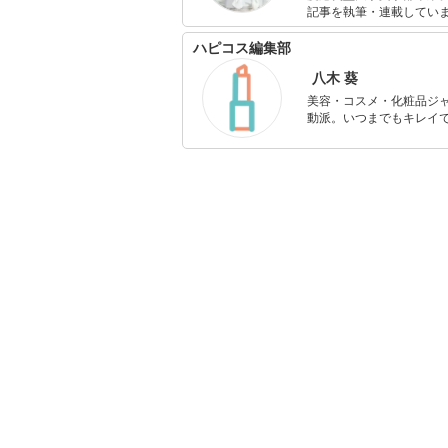
記事を執筆・連載してい
監修にも携わっています
しいスキンケア・ボディ
ハピコス編集部
八木 葵
美容・コスメ・化粧品ジ
動派。いつまでもキレイで
のを紹介するがモットー