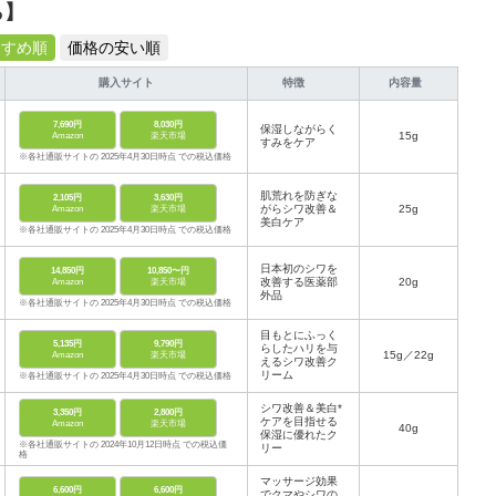
ら】
すすめ順
価格の安い順
購入サイト
特徴
内容量
7,690円
8,030円
保湿しながらく
15g
Amazon
楽天市場
すみをケア
※各社通販サイトの 2025年4月30日時点 での税込価格
肌荒れを防ぎな
2,105円
3,630円
がらシワ改善＆
25g
Amazon
楽天市場
美白ケア
※各社通販サイトの 2025年4月30日時点 での税込価格
日本初のシワを
14,850円
10,850〜円
改善する医薬部
20g
Amazon
楽天市場
外品
※各社通販サイトの 2025年4月30日時点 での税込価格
目もとにふっく
5,135円
9,790円
らしたハリを与
15g／22g
Amazon
楽天市場
えるシワ改善ク
リーム
※各社通販サイトの 2025年4月30日時点 での税込価格
シワ改善＆美白*
3,350円
2,800円
ケアを目指せる
Amazon
楽天市場
40g
保湿に優れたク
※各社通販サイトの 2024年10月12日時点 での税込価
リー
格
マッサージ効果
6,600円
6,600円
でクマやシワの