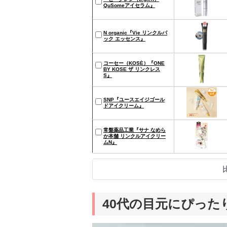
QuSomeアイセラム』
N organic『Vie リンクルパ
ック エッセンス』
コーセー（KOSÉ）『ONE
BY KOSE ザ リンクレス
S』
SNP『ユースエイジゴール
ドアイクリーム』
常盤薬品工業『サナ なめら
か本舗 リンクルアイクリー
ムN』
40代の目元にぴっ