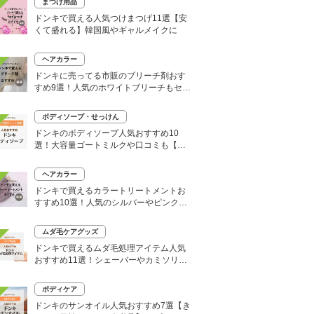
まつげ用品
ドンキで買える人気つけまつげ11選【安
くて盛れる】韓国風やギャルメイクに
ヘアカラー
ドンキに売ってる市販のブリーチ剤おす
すめ9選！人気のホワイトブリーチもセル
フで
ボディソープ・せっけん
ドンキのボディソープ人気おすすめ10
選！大容量ゴートミルクや口コミも【い
い匂いはどれ？】
ヘアカラー
ドンキで買えるカラートリートメントお
すすめ10選！人気のシルバーやピンク、
大容量タイプも
ムダ毛ケアグッズ
ドンキで買えるムダ毛処理アイテム人気
おすすめ11選！シェーバーやカミソリな
どセルフ除毛に便利
ボディケア
ドンキのサンオイル人気おすすめ7選【き