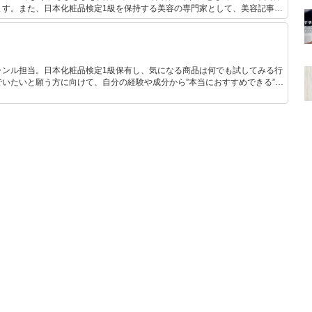
ます。また、日本化粧品検定1級を保持する美容の専門家として、美容記事の
。さらに、自身で美容サイトを運営し、自身の経験をもとにした「丁寧で優
ケア」について発信しています。
ャンル担当。日本化粧品検定1級保有し、気になる商品は何でも試してみる行
いたいと願う方に向けて、自分の経験や成分から”本当におすすめできる”も
です！