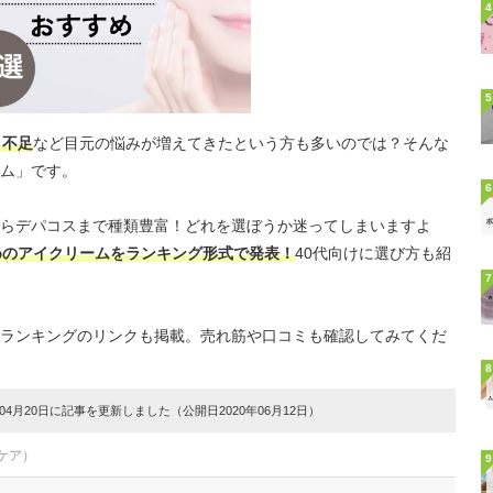
4
5
リ不足
など目元の悩みが増えてきたという方も多いのでは？そんな
ム」です。
6
らデパコスまで種類豊富！どれを選ぼうか迷ってしまいますよ
めのアイクリームをランキング形式で発表！
40代向けに選び方も紹
7
ランキングのリンクも掲載。売れ筋や口コミも確認してみてくだ
8
4月20日に記事を更新しました（公開日2020年06月12日）
ケア）
9