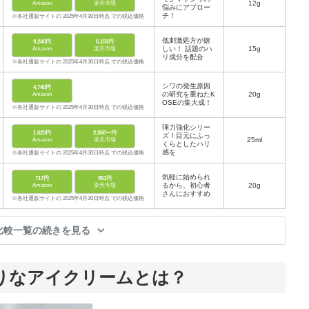
12g
Amazon
楽天市場
悩みにアプロー
チ！
※各社通販サイトの 2025年4月30日時点 での税込価格
低刺激処方が嬉
9,240円
6,150円
しい！ 話題のハ
15g
Amazon
楽天市場
リ成分を配合
※各社通販サイトの 2025年4月30日時点 での税込価格
シワの発生原因
4,740円
の研究を重ねたK
20g
Amazon
OSEの集大成！
※各社通販サイトの 2025年4月30日時点 での税込価格
弾力強化シリー
1,620円
2,360〜円
ズ！目元にふっ
25ml
Amazon
楽天市場
くらとしたハリ
感を
※各社通販サイトの 2025年4月30日時点 での税込価格
気軽に始められ
717円
951円
るから、初心者
20g
Amazon
楽天市場
さんにおすすめ
※各社通販サイトの 2025年4月30日時点 での税込価格
比較一覧の続きを見る
たりなアイクリームとは？