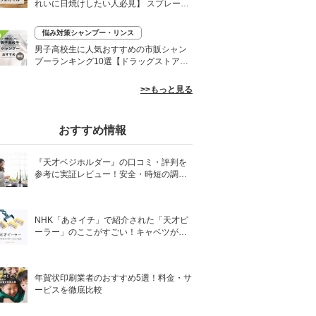
れいに日焼けしたい人必見】 スプレーや
ローションなど
悩み対策シャンプー・リンス
0
男子高校生に人気おすすめの市販シャン
プーランキング10選【ドラッグストア】
さらさらヘアに
>>もっと見る
おすすめ情報
『天才ベジホルダー』の口コミ・評判を
参考に実証レビュー！安全・時短の調理
サポートアイテム！
NHK「あさイチ」で紹介された「天才ピ
ーラー」のここがすごい！キャベツがほ
わほわ4枚刃ピーラーの魅力に迫る！
年賀状印刷業者のおすすめ5選！料金・サ
ービスを徹底比較