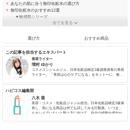
▼
あなたの肌に合う無印化粧水の選び方
▼
無印化粧水のおすすめ12選
▼敏感肌シリーズ
全てを見る
選び方
おすすめ商品
この記事を担当するエキスパート
美容ライター
増村 ゆかり
コスメコンシェルジュ、日本化粧品検定1級資格保有の美容
ライター。 「美容は心のケアになる」をモットーに、複数
のWEBメディアで美容・健康情報を執筆中。コンプレック
スを解消し、チャームポイントをアピールできるコスメ情
報を発信します！
ハピコス編集部
八木 葵
美容・コスメ・化粧品ジャンル担当。日本化粧品検定1級保
有し、気になる商品は何でも試してみる行動派。いつまで
もキレイでいたいと願う方に向けて、自分の経験や成分か
ら”本当におすすめできる”ものを紹介するがモットーです！