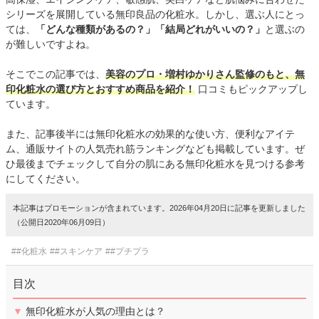
シリーズを展開している無印良品の化粧水。しかし、選ぶ人にとっ
ては、
「どんな種類があるの？」「結局どれがいいの？」
と選ぶの
が難しいですよね。
そこでこの記事では、
美容のプロ・増村ゆかりさん監修のもと、無
印化粧水の選び方とおすすめ商品を紹介！
口コミもピックアップし
ています。
また、記事後半には無印化粧水の効果的な使い方、便利なアイテ
ム、通販サイトの人気売れ筋ランキングなども掲載しています。ぜ
ひ最後までチェックして自分の肌にある無印化粧水を見つける参考
にしてください。
本記事はプロモーションが含まれています。2026年04月20日に記事を更新しました
（公開日2020年06月09日）
##化粧水
##スキンケア
##プチプラ
目次
▼
無印化粧水が人気の理由とは？