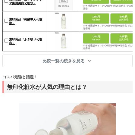
ア薬用美白化粧水』
※各社通販サイトの 2026年4月16日時点 での税
価格
1,591円
1,590円
無印良品『発酵導入化粧
Amazon
楽天市場
液』
※各社通販サイトの 2026年04月09日時点 での税
込価格
1,491円
1,490円
無印良品『ふき取り化粧
Amazon
楽天市場
水』
※各社通販サイトの 2026年04月09日時点 での税
込価格
比較一覧の続きを見る
コスパ最強と話題！
無印化粧水が人気の理由とは？