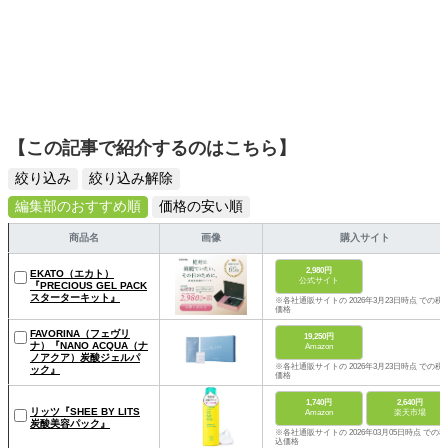
【この記事で紹介するのはこちら】
絞り込み
絞り込み解除
編集部のおすすめ順
価格の安い順
商品名
画像
購入サイト
2,980円
EKATO（エカト）
公式サイト
『PRECIOUS GEL PACK
スターターキット』
※各社通販サイトの 2026年3月23日時点 での税
価格
FAVORINA（フェヴリ
19,250円
ナ）『NANO ACQUA（ナ
Amazon
ノアクア）炭酸ジェルパ
※各社通販サイトの 2026年3月23日時点 での税
ック』
価格
1,740円
2,640円
リッツ『SHEE BY LITS
Amazon
楽天市場
炭酸美容パック』
※各社通販サイトの 2026年03月05日時点 での税
込価格