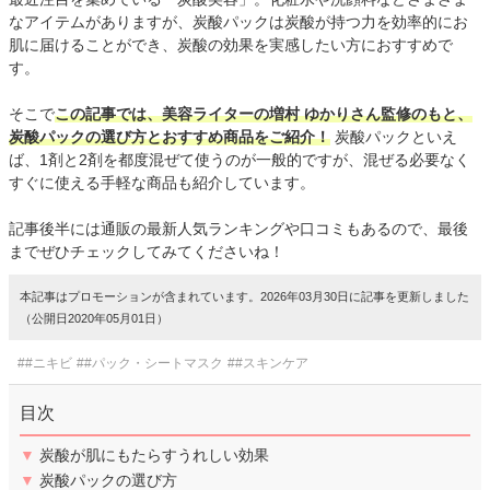
なアイテムがありますが、炭酸パックは炭酸が持つ力を効率的にお
肌に届けることができ、炭酸の効果を実感したい方におすすめで
す。
そこで
この記事では、美容ライターの増村 ゆかりさん監修のもと、
炭酸パックの選び方とおすすめ商品をご紹介！
炭酸パックといえ
ば、1剤と2剤を都度混ぜて使うのが一般的ですが、混ぜる必要なく
すぐに使える手軽な商品も紹介しています。
記事後半には通販の最新人気ランキングや口コミもあるので、最後
までぜひチェックしてみてくださいね！
本記事はプロモーションが含まれています。2026年03月30日に記事を更新しました
（公開日2020年05月01日）
##ニキビ
##パック・シートマスク
##スキンケア
目次
▼
炭酸が肌にもたらすうれしい効果
▼
炭酸パックの選び方