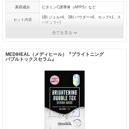
美容成分
ビタミンC誘導体（APPS）など
1剤 ジェル×6、2剤 パウダー×6、カップ×1、ス
セット内容
パチュラ×1
炭酸濃度
-
全てを見る
MEDIHEAL（メディヒール）『ブライトニング
バブルトックスセラム』