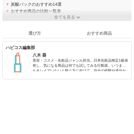
▼
炭酸パックのおすすめ14選
▼
おすすめ商品の比較一覧表
全てを見る
選び方
おすすめ商品
ハピコス編集部
八木 葵
美容・コスメ・化粧品ジャンル担当。日本化粧品検定1級保
有し、気になる商品は何でも試してみる行動派。いつまで
もキレイでいたいと願う方に向けて、自分の経験や成分か
ら”本当におすすめできる”ものを紹介するがモットーです！