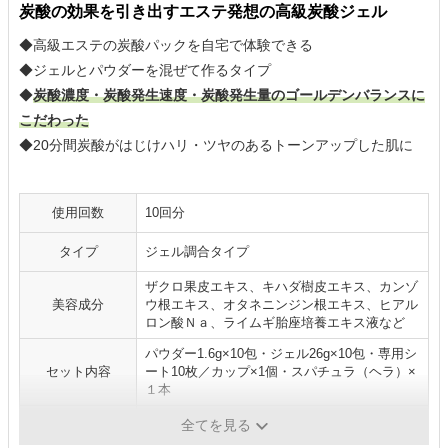
炭酸の効果を引き出すエステ発想の高級炭酸ジェル
◆高級エステの炭酸パックを自宅で体験できる
◆ジェルとパウダーを混ぜて作るタイプ
◆
炭酸濃度・炭酸発生速度・炭酸発生量のゴールデンバランスに
こだわった
◆20分間炭酸がはじけハリ・ツヤのあるトーンアップした肌に
使用回数
10回分
タイプ
ジェル調合タイプ
ザクロ果皮エキス、キハダ樹皮エキス、カンゾ
美容成分
ウ根エキス、オタネニンジン根エキス、ヒアル
ロン酸Ｎａ、ライムギ胎座培養エキス液など
パウダー1.6g×10包・ジェル26g×10包・専用シ
セット内容
ート10枚／カップ×1個・スパチュラ（ヘラ）×
１本
炭酸濃度
-
全てを見る