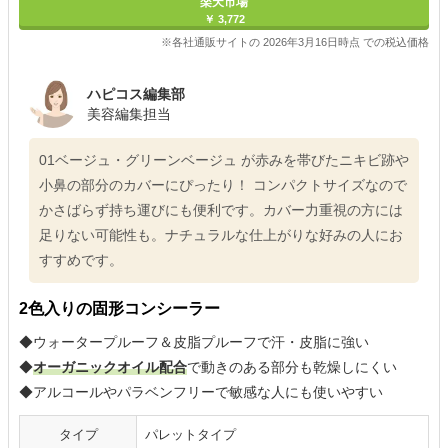
楽天市場
￥ 3,772
※各社通販サイトの 2026年3月16日時点 での税込価格
ハピコス編集部
美容編集担当
01ベージュ・グリーンベージュ が赤みを帯びたニキビ跡や
小鼻の部分のカバーにぴったり！ コンパクトサイズなので
かさばらず持ち運びにも便利です。カバー力重視の方には
足りない可能性も。ナチュラルな仕上がりな好みの人にお
すすめです。
2色入りの固形コンシーラー
◆ウォータープルーフ＆皮脂プルーフで汗・皮脂に強い
◆
オーガニックオイル配合
で動きのある部分も乾燥しにくい
◆アルコールやパラベンフリーで敏感な人にも使いやすい
タイプ
パレットタイプ