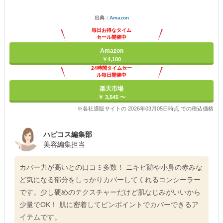
出典：
Amazon
毎日お得なタイム
セール開催中
Amazon
￥4,100
24時間タイムセー
ル毎日開催中
楽天市場
￥ 3,545 〜
※各社通販サイトの 2026年03月05日時点 での税込価格
ハピコス編集部
美容編集担当
カバー力が高いとの口コミ多数！ ニキビ跡や小鼻の赤みな
ど気になる部分をしっかりカバーしてくれるコンシーラー
です。少し硬めのテクスチャーだけど肌なじみがいいから
少量でOK！ 肌に密着してピンポイントでカバーできるア
イテムです。