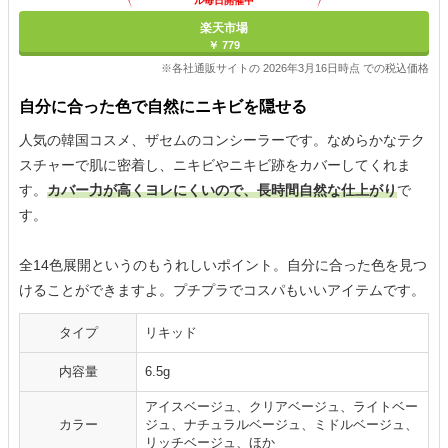
ル毎日開催中
楽天市場
￥ 779
※各社通販サイトの 2026年3月16日時点 での税込価格
自分に合った色で自然にニキビを隠せる
人気の韓国コスメ、ザセムのコンシーラーです。なめらかなテク
スチャーで肌に密着し、ニキビやニキビ跡をカバーしてくれま
す。
カバー力が高くヨレにくいので、長時間自然な仕上がり
で
す。
全14色展開というのもうれしいポイント。自分に合った色を見つ
けることができますよ。プチプラでコスパもいいアイテムです。
タイプ
リキッド
内容量
6.5g
アイスベージュ、クリアベージュ、ライトベー
カラー
ジュ、ナチュラルベージュ、ミドルベージュ、
リッチベージュ、ほか