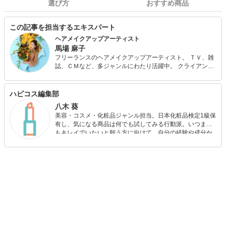
選び方
おすすめ商品
この記事を担当するエキスパート
ヘアメイクアップアーティスト
馬場 麻子
フリーランスのヘアメイクアップアーティスト。 ＴＶ、雑
誌、ＣＭなど、多ジャンルにわたり活躍中。 クライアント
の要望をうまく落としこみながら、よりブラッシュアップ
したスタイルの提案を得意とする。 ナチュラルメイクから
遊び心のあるメイクまで、また男女ともに数多くのタレン
ハピコス編集部
ト・芸能人のヘアメイクを手がける。 自らも美容マニアと
八木 葵
して、日々さまざまな化粧品・メイクアップアイテムを試
美容・コスメ・化粧品ジャンル担当。日本化粧品検定1級保
して、使用感をチェックしている。
有し、気になる商品は何でも試してみる行動派。いつまで
もキレイでいたいと願う方に向けて、自分の経験や成分か
ら”本当におすすめできる”ものを紹介するがモットーです！