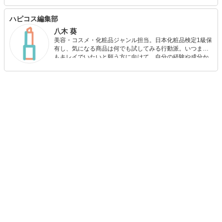
載しています。また、日本化粧品検定1級を保持する美容の
専門家として、美容記事の監修にも携わっています。さら
に、自身で美容サイトを運営し、自身の経験をもとにした
ハピコス編集部
「丁寧で優しいスキンケア・ボディケア」について発信し
八木 葵
ています。
美容・コスメ・化粧品ジャンル担当。日本化粧品検定1級保
有し、気になる商品は何でも試してみる行動派。いつまで
もキレイでいたいと願う方に向けて、自分の経験や成分か
ら”本当におすすめできる”ものを紹介するがモットーです！