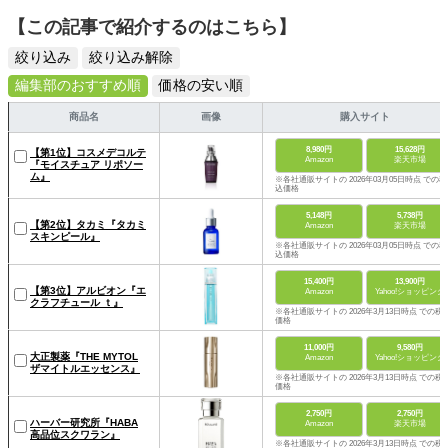
【この記事で紹介するのはこちら】
絞り込み
絞り込み解除
編集部のおすすめ順
価格の安い順
商品名
画像
購入サイト
8,980円
15,628円
【第1位】コスメデコルテ
Amazon
楽天市場
『モイスチュア リポソー
ム』
※各社通販サイトの 2026年03月05日時点 での税
込価格
5,148円
5,738円
【第2位】タカミ『タカミ
Amazon
楽天市場
スキンピール』
※各社通販サイトの 2026年03月05日時点 での税
込価格
15,400円
13,900円
【第3位】アルビオン『エ
Amazon
Yahoo!ショッピング
クラフチュール ｔ』
※各社通販サイトの 2026年3月13日時点 での税
価格
11,000円
9,580円
大正製薬『THE MYTOL
Amazon
Yahoo!ショッピング
ザマイトルエッセンス』
※各社通販サイトの 2026年3月13日時点 での税
価格
2,750円
2,750円
ハーバー研究所『HABA
Amazon
楽天市場
高品位スクワラン』
※各社通販サイトの 2026年3月13日時点 での税