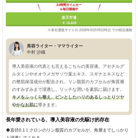
24時間タイムセー
ル毎日開催中
楽天市場
￥ 15,628
※各社通販サイトの 2026年03月05日時点 での税込価格
美容ライター・ママライター
中村 沙織
導入美容液の代表とも言えるこちらの美容液。アセチルグ
ルタミンやオオウメガサソウ葉エキス、スギナエキスなど
の整肌保湿成分が配合され、リン脂質のカプセルが角質層
のすみずみまで浸透し、リッチな潤いを素肌に届けます。
キメをふっくら整え、ピンとしたハリのあるしっとりツヤ
やかなお肌に
導きます。
長年愛されている、導入美容液の先駆け的存在
◆直径0.1ミクロンのリン脂質のカプセルが、角層までしっかり
と浸透してくれる