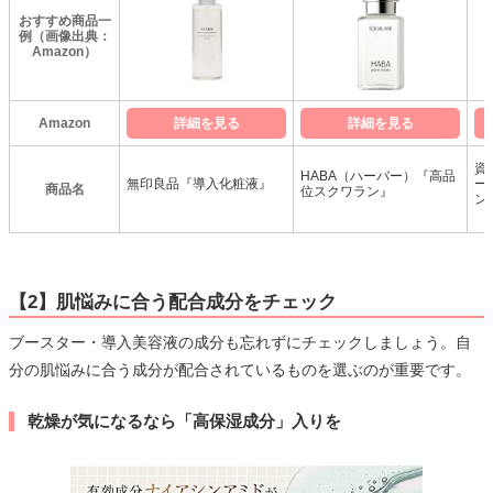
おすすめ商品一
例（画像出典：
Amazon）
Amazon
詳細を見る
詳細を見る
資
HABA（ハーバー）『高品
無印良品『導入化粧液』
ー
商品名
位スクワラン』
ン
【2】肌悩みに合う配合成分をチェック
ブースター・導入美容液の成分も忘れずにチェックしましょう。自
分の肌悩みに合う成分が配合されているものを選ぶのが重要です。
乾燥が気になるなら「高保湿成分」入りを