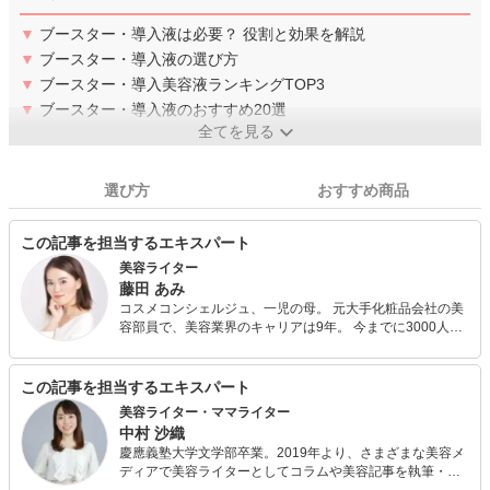
▼
ブースター・導入液は必要？ 役割と効果を解説
▼
ブースター・導入液の選び方
▼
ブースター・導入美容液ランキングTOP3
▼
ブースター・導入液のおすすめ20選
全てを見る
選び方
おすすめ商品
この記事を担当するエキスパート
美容ライター
藤田 あみ
コスメコンシェルジュ、一児の母。 元大手化粧品会社の美
容部員で、美容業界のキャリアは9年。 今までに3000人の
スキンケア、メイクを指導。 複数の媒体で美容コラムも執
筆。 告知から24時間で満員となる美眉メイクセミナーを開
催し、毎回好評を得る。 年齢や肌質に合ったスキンケアの
この記事を担当するエキスパート
ほか、眉、まつ毛、リップなどの部分ケアまで、お手入れ
美容ライター・ママライター
にも力を入れ豊富な知識を持つ。 デパコスからプチプラま
中村 沙織
で、あらゆるコスメに詳しいと定評がある。 肌タイプは混
慶應義塾大学文学部卒業。2019年より、さまざまな美容メ
合肌。
ディアで美容ライターとしてコラムや美容記事を執筆・連