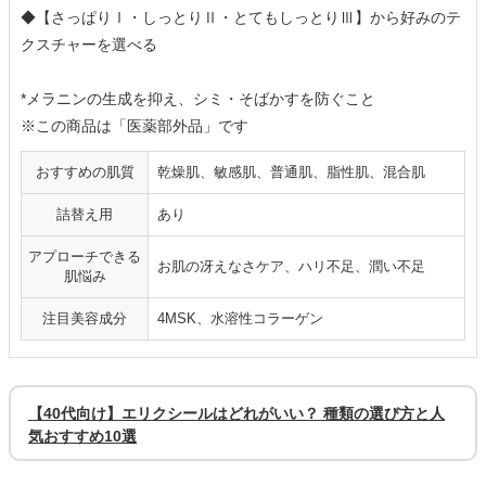
◆【さっぱりⅠ・しっとりⅡ・とてもしっとりⅢ】から好みのテ
クスチャーを選べる
*メラニンの生成を抑え、シミ・そばかすを防ぐこと
※この商品は「医薬部外品」です
おすすめの肌質
乾燥肌、敏感肌、普通肌、脂性肌、混合肌
詰替え用
あり
アプローチできる
お肌の冴えなさケア、ハリ不足、潤い不足
肌悩み
注目美容成分
4MSK、水溶性コラーゲン
【40代向け】エリクシールはどれがいい？ 種類の選び方と人
気おすすめ10選