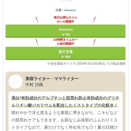
出典：
Amazon
毎日お得なタイム
セール開催中
Amazon
￥785
24時間タイムセー
ル毎日開催中
楽天市場
￥ 990
※各社通販サイトの 2025年3月24日時点 での税込価格
美容ライター・ママライター
中村 沙織
美白*有効成分のアルブチンと肌荒れ防止有効成分のグリチ
ルリチン酸ジカリウムを配合したミストタイプの化粧水！
晴れやかで冴え渡るような素肌に導きながら、ニキビなど
の肌荒れケアもできます。お肌なじみ抜群のふんわりミス
トタイプなので、家だけでなく外出先でも◎！夏の日焼け