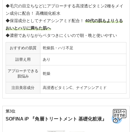
◆毛穴の目立ちなどにアプローチする高浸透ビタミン2種をメイ
ン成分に配合！ 高機能化粧水
◆保湿成分としてナイアシンアミド配合！
40代の肌もよりうる
おいとハリに満ちた肌へ
◆濃密でありながらベタつきにくいので朝・晩と使いやすい
おすすめの肌質
乾燥肌・ハリ不足
詰替え用
あり
アプローチできる
乾燥
肌悩み
注目美容成分
高浸透ビタミンC、ナイアシンアミド
第3位
SOFINA iP 『角層トリートメント 基礎化粧液』