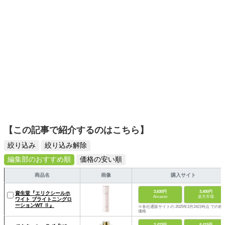
【この記事で紹介するのはこちら】
絞り込み
絞り込み解除
編集部のおすすめ順
価格の安い順
商品名
画像
購入サイト
3,630円
3,400円
資生堂『エリクシールホ
Amazon
楽天市場
ワイト ブライトニングロ
ーションWT Ⅱ』
※各社通販サイトの 2025年3月24日時点 での税
価格
2,423円
8,415円