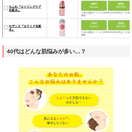
880円
880円
ちふれ『エイジングケア
Amazon
楽天市場
化粧水』
※各社通販サイトの 2025年3月24日時点 での税
価格
715円
724円
セザンヌ『セラミド化粧
Amazon
楽天市場
水』
※各社通販サイトの 2025年3月24日時点 での税
価格
40代はどんな肌悩みが多い…？