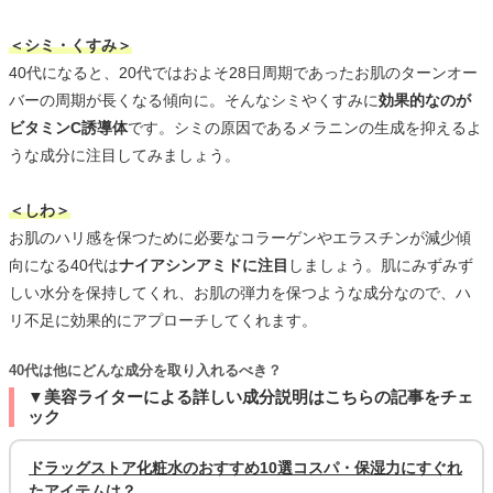
＜シミ・くすみ＞
40代になると、20代ではおよそ28日周期であったお肌のターンオー
バーの周期が長くなる傾向に。そんなシミやくすみに
効果的なのが
ビタミンC誘導体
です。シミの原因であるメラニンの生成を抑えるよ
うな成分に注目してみましょう。
＜しわ＞
お肌のハリ感を保つために必要なコラーゲンやエラスチンが減少傾
向になる40代は
ナイアシンアミドに注目
しましょう。肌にみずみず
しい水分を保持してくれ、お肌の弾力を保つような成分なので、ハ
リ不足に効果的にアプローチしてくれます。
40代は他にどんな成分を取り入れるべき？
▼美容ライターによる詳しい成分説明はこちらの記事をチェ
ック
ドラッグストア化粧水のおすすめ10選コスパ・保湿力にすぐれ
たアイテムは？