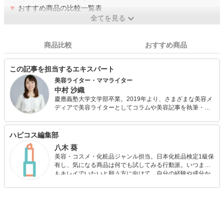
▼
おすすめ商品の比較一覧表
全てを見る
商品比較
おすすめ商品
この記事を担当するエキスパート
美容ライター・ママライター
中村 沙織
慶應義塾大学文学部卒業。2019年より、さまざまな美容メ
ディアで美容ライターとしてコラムや美容記事を執筆・連
載しています。また、日本化粧品検定1級を保持する美容の
専門家として、美容記事の監修にも携わっています。さら
に、自身で美容サイトを運営し、自身の経験をもとにした
ハピコス編集部
「丁寧で優しいスキンケア・ボディケア」について発信し
八木 葵
ています。
美容・コスメ・化粧品ジャンル担当。日本化粧品検定1級保
有し、気になる商品は何でも試してみる行動派。いつまで
もキレイでいたいと願う方に向けて、自分の経験や成分か
ら”本当におすすめできる”ものを紹介するがモットーです！