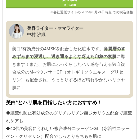
￥ 3,400
※各社通販サイトの 2025年3月24日時点 での税込価格
美容ライター・ママライター
中村 沙織
美白*有効成分の4MSKを配合した化粧水です。
角質層のす
みずみまで浸透し、透き通るような冴えた印象の素肌
に導
きます！また、お肌にふっくらしたハリ感を与える独自複
合成分のM-バウンサーCP（オトギリソウエキス・グリセ
リン）も配合され、うっとりするほど晴れやかなハリツヤ
肌に！
美白*とハリ肌を目指したい方におすすめ！
◆肌荒れ防止有効成分のグリチルリチン酸ジカリウム配合で肌荒
れケアも
◆40代の美容にうれしい複合成分コラーゲンGL（水溶性コラー
ゲン・グリセリン）配合でしっとりもちもち肌に