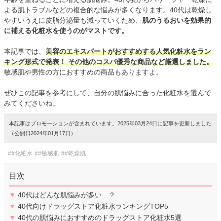
よる肌トラブルなどの複合的な悩みが多くなります。40代は乾燥し
やすいうえに皮脂分泌量も減っていくため、
肌のうるおいを効果的
に補える化粧水を使うのがマストです。
本記事では、
美容のエキスパートがおすすめする人気化粧水をラン
キング形式で発表！ その他のコスパ優秀な商品など厳選しました。
敏感肌や男性の方におすすめの商品もありますよ。
ぜひこの記事を参考にして、自分の肌悩みに合った化粧水を選んで
みてくださいね。
本記事はプロモーションが含まれています。2025年03月24日に記事を更新しました
（公開日2024年01月17日）
##化粧水
##敏感肌
##乾燥肌
目次
▼
40代はどんな肌悩みが多い…？
▼
40代向けドラッグストア化粧水ランキングTOP5
▼
40代の肌悩みにおすすめのドラッグストア化粧水5選