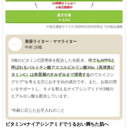
24時間タイムセー
ル毎日開催中
楽天市場
￥ 8,415
※各社通販サイトの 2025年3月24日時点 での税込価格
美容ライター・ママライター
中村 沙織
2種のビタミンC誘導体を配合した化粧水。
中でもAPPSと
呼ばれるパルミチン酸アスコルビルリン酸3Na（高浸透ビ
タミンC）は角質層のすみずみまで浸透する
のでエイジン
グケア*を考える方におすすめの成分です。また、お肌の潤
いをサポートし、キメを整えるナイアシンアミドや3種の
ヒアルロン酸も配合しています。
*年齢に応じたお手入れのこと
ビタミン×ナイアシンアミドでうるおい満ちた肌へ