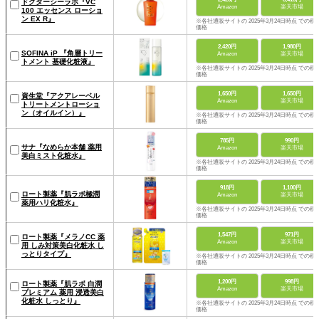
ドクターシーラボ『VC
Amazon
楽天市場
100 エッセンス ローショ
ン EX R』
※各社通販サイトの 2025年3月24日時点 での税
価格
2,420円
1,980円
SOFINA iP 『角層トリー
Amazon
楽天市場
トメント 基礎化粧液』
※各社通販サイトの 2025年3月24日時点 での税
価格
1,650円
1,650円
資生堂『アクアレーベル
Amazon
楽天市場
トリートメントローショ
ン（オイルイン）』
※各社通販サイトの 2025年3月24日時点 での税
価格
785円
990円
サナ『なめらか本舗 薬用
Amazon
楽天市場
美白ミスト化粧水』
※各社通販サイトの 2025年3月24日時点 での税
価格
918円
1,100円
ロート製薬『肌ラボ極潤
Amazon
楽天市場
薬用ハリ化粧水』
※各社通販サイトの 2025年3月24日時点 での税
価格
1,547円
971円
ロート製薬『メラノCC 薬
Amazon
楽天市場
用 しみ対策美白化粧水 し
っとりタイプ』
※各社通販サイトの 2025年3月24日時点 での税
価格
1,200円
998円
ロート製薬『肌ラボ 白潤
Amazon
楽天市場
プレミアム 薬用 浸透美白
化粧水 しっとり』
※各社通販サイトの 2025年3月24日時点 での税
価格