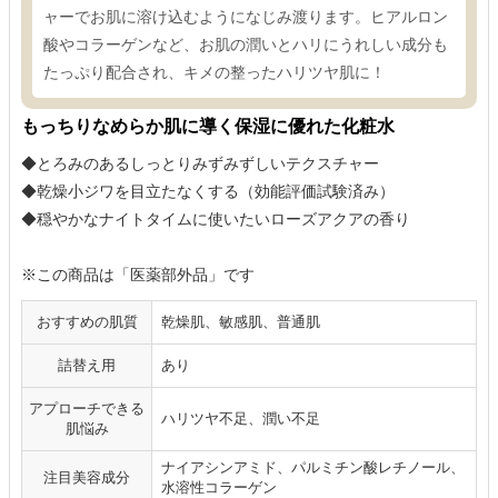
ャーでお肌に溶け込むようになじみ渡ります。ヒアルロン
酸やコラーゲンなど、お肌の潤いとハリにうれしい成分も
たっぷり配合され、キメの整ったハリツヤ肌に！
もっちりなめらか肌に導く保湿に優れた化粧水
◆とろみのあるしっとりみずみずしいテクスチャー
◆乾燥小ジワを目立たなくする（効能評価試験済み）
◆穏やかなナイトタイムに使いたいローズアクアの香り
※この商品は「医薬部外品」です
おすすめの肌質
乾燥肌、敏感肌、普通肌
詰替え用
あり
アプローチできる
ハリツヤ不足、潤い不足
肌悩み
ナイアシンアミド、パルミチン酸レチノール、
注目美容成分
水溶性コラーゲン