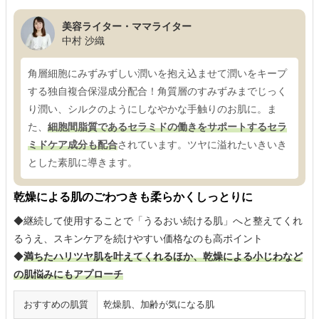
美容ライター・ママライター
中村 沙織
角層細胞にみずみずしい潤いを抱え込ませて潤いをキープ
する独自複合保湿成分配合！角質層のすみずみまでじっく
り潤い、シルクのようにしなやかな手触りのお肌に。ま
た、
細胞間脂質であるセラミドの働きをサポートするセラ
ミドケア成分も配合
されています。ツヤに溢れたいきいき
とした素肌に導きます。
乾燥による肌のごわつきも柔らかくしっとりに
◆継続して使用することで「うるおい続ける肌」へと整えてくれ
るうえ、スキンケアを続けやすい価格なのも高ポイント
◆
満ちたハリツヤ肌を叶えてくれるほか、乾燥による小じわなど
の肌悩みにもアプローチ
おすすめの肌質
乾燥肌、加齢が気になる肌