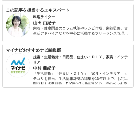
この記事を担当するエキスパート
料理ライター
山田 由紀子
栄養・健康関連のコラム執筆やレシピ作成、栄養監修、食
生活アドバイスなどを中心に活動するフリーランス管理栄
養士。 短大卒業後、栄養士として給食会社で社員食堂や寮
の献立作成、給食管理を行う。その後、病院で栄養管理、
栄養指導、調理などの業務に従事。在職中に管理栄養士免
マイナビおすすめナビ編集部
許を取得。 出産を機にフリーに転向し、保健センターなど
担当：生活雑貨・日用品、住まい・ＤＩＹ、家具・インテ
で栄養指導・食事相談を行うほか、料理教室や発酵食づく
リア
りのワークショップを主催。
中村 亜紀子
「生活雑貨」「住まい・ＤＩＹ」「家具・インテリア」カ
テゴリを担当。生活情報雑誌の編集を15年以上で、お宅訪
問取材も多数経験。DIY歴は7～8年ほどで、壁のペンキ塗
りや壁紙チェンジなどもチャレンジ済み。初心者でもモノ
選びがしやすい記事をお届けします！