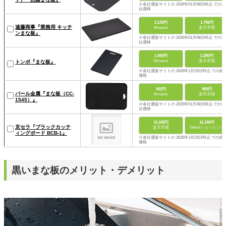
※各社通販サイトの 2026年01月08日時点 での税
込価格
2,133円
1,796円
遠藤商事『業務用 キッチ
Amazon
楽天市場
ンまな板』
※各社通販サイトの 2026年01月08日時点 での税
込価格
1,980円
2,280円
Amazon
楽天市場
トンボ『まな板』
※各社通販サイトの 2026年1月23日時点 での税
価格
492円
960円
パール金属『まな板（CC-
Amazon
楽天市場
1545）』
※各社通販サイトの 2026年01月08日時点 での税
込価格
15,180円
15,180円
京セラ『ブラックカッテ
楽天市場
Yahoo!ショッピング
ィングボード BCB-1』
※各社通販サイトの 2026年1月23日時点 での税
価格
黒いまな板のメリット・デメリット