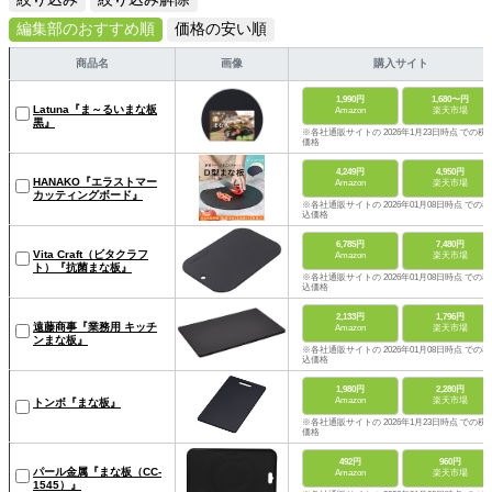
編集部のおすすめ順
価格の安い順
商品名
画像
購入サイト
1,990円
1,680〜円
Latuna『ま～るいまな板
Amazon
楽天市場
黒』
※各社通販サイトの 2026年1月23日時点 での税
価格
4,249円
4,950円
HANAKO『エラストマー
Amazon
楽天市場
カッティングボード』
※各社通販サイトの 2026年01月08日時点 での税
込価格
6,785円
7,480円
Vita Craft（ビタクラフ
Amazon
楽天市場
ト）『抗菌まな板』
※各社通販サイトの 2026年01月08日時点 での税
込価格
2,133円
1,796円
遠藤商事『業務用 キッチ
Amazon
楽天市場
ンまな板』
※各社通販サイトの 2026年01月08日時点 での税
込価格
1,980円
2,280円
Amazon
楽天市場
トンボ『まな板』
※各社通販サイトの 2026年1月23日時点 での税
価格
492円
960円
パール金属『まな板（CC-
Amazon
楽天市場
1545）』