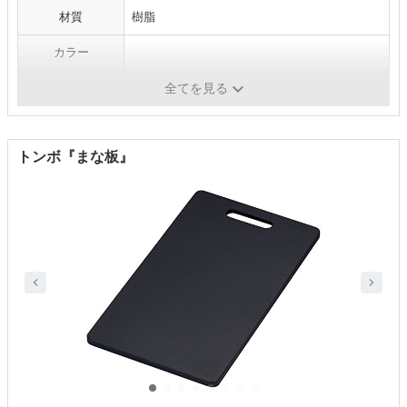
材質
樹脂
カラー
食洗機対応
-
全てを見る
トンボ『まな板』