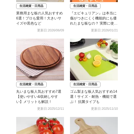
生活雑貨・日用品
生活雑貨・日用品
業務用まな板の人気おすすめ
『エピキュリアン』は本当に
6選！プロも愛用！大きいサ
傷がつきにくく機能的にも優
イズや黒色など
れたまな板なの？ 実際に使っ
た検証レビュー
更新日:2026/06/09
更新日:2026/01/21
生活雑貨・日用品
生活雑貨・日用品
丸いまな板人気おすすめ7選
ゴム製まな板人気おすすめ14
【使いやすい&収納しやす
選！サイズ・耐熱・機能で選
い】メリットも解説！
ぶ！ 抗菌タイプも
更新日:2025/12/11
更新日:2025/11/10