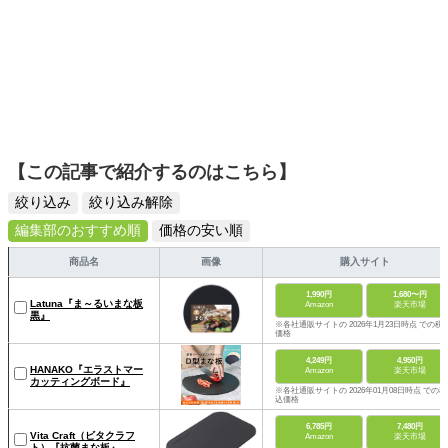
【この記事で紹介するのはこちら】
絞り込み
絞り込み解除
編集部のおすすめ順
価格の安い順
商品名
画像
購入サイト
1,990円
1,680〜円
Latuna『ま～るいまな板
Amazon
楽天市場
黒』
※各社通販サイトの 2026年1月23日時点 での税
価格
4,249円
4,950円
HANAKO『エラストマー
Amazon
楽天市場
カッティングボード』
※各社通販サイトの 2026年01月08日時点 での税
込価格
6,785円
7,480円
Vita Craft（ビタクラフ
Amazon
楽天市場
ト）『抗菌まな板』