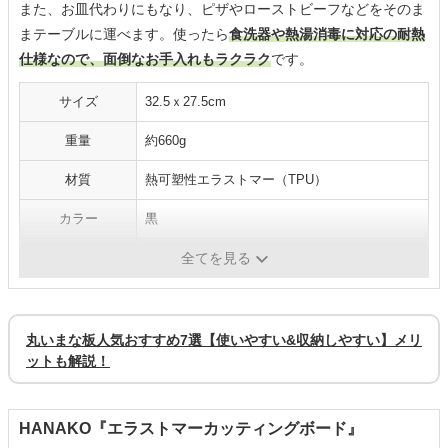
また、お皿代わりにもなり、ピザやローストビーフなどをそのま
まテーブルに運べます。使ったら
食洗器や熱湯消毒に対応の耐熱
仕様なので、面倒なお手入れもラクラク
です。
サイズ
32.5ｘ27.5cm
重量
約660g
材質
熱可塑性エラストマー（TPU）
カラー
黒
食洗機対応
○
全てを見る
丸いまな板人気おすすめ7選【使いやすい&収納しやすい】メリ
ットも解説！
HANAKO『エラストマーカッティングボード』