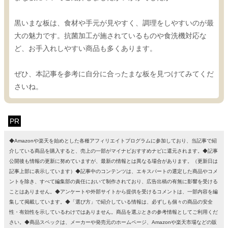
黒いまな板は、食材や手元が見やすく、調理をしやすいのが最
大の魅力です。抗菌加工が施されているものや食洗機対応な
ど、お手入れしやすい商品も多くあります。
ぜひ、本記事を参考に自分に合ったまな板を見つけてみてくだ
さいね。
PR
◆Amazonや楽天を始めとした各種アフィリエイトプログラムに参加しており、当記事で紹
介している商品を購入すると、売上の一部がマイナビおすすめナビに還元されます。◆記事
公開後も情報の更新に努めていますが、最新の情報とは異なる場合があります。（更新日は
記事上部に表示しています）◆記事中のコンテンツは、エキスパートの選定した商品やコメ
ントを除き、すべて編集部の責任において制作されており、広告出稿の有無に影響を受ける
ことはありません。◆アンケートや外部サイトから提供を受けるコメントは、一部内容を編
集して掲載しています。◆「選び方」で紹介している情報は、必ずしも個々の商品の安全
性・有効性を示しているわけではありません。商品を選ぶときの参考情報としてご利用くだ
さい。◆商品スペックは、メーカーや発売元のホームページ、Amazonや楽天市場などの販