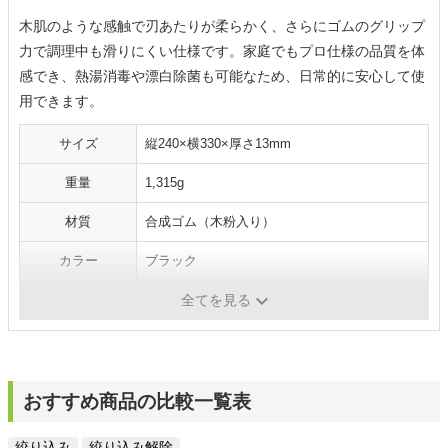
木肌のような感触で刃あたりが柔らかく、さらにゴムのグリップ
力で調理中も滑りにくい仕様です。家庭でもプロ仕様の品質を体
感でき、熱湯消毒や漂白除菌も可能なため、日常的に安心して使
用できます。
サイズ
縦240×横330×厚さ13mm
重量
1,315g
材質
合成ゴム（木粉入り）
カラー
ブラック
食洗機対応
×
全てを見る
おすすめ商品の比較一覧表
絞り込み
絞り込み解除