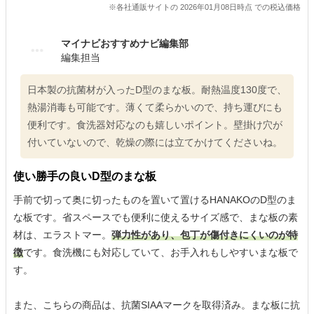
※各社通販サイトの 2026年01月08日時点 での税込価格
マイナビおすすめナビ編集部
編集担当
日本製の抗菌材が入ったD型のまな板。耐熱温度130度で、
熱湯消毒も可能です。薄くて柔らかいので、持ち運びにも
便利です。食洗器対応なのも嬉しいポイント。壁掛け穴が
付いていないので、乾燥の際には立てかけてくださいね。
使い勝手の良いD型のまな板
手前で切って奥に切ったものを置いて置けるHANAKOのD型のま
な板です。省スペースでも便利に使えるサイズ感で、まな板の素
材は、エラストマー。
弾力性があり、包丁が傷付きにくいのが特
徴
です。食洗機にも対応していて、お手入れもしやすいまな板で
す。
また、こちらの商品は、抗菌SIAAマークを取得済み。まな板に抗