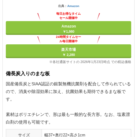
出典：
Amazon
毎日お得なタイム
セール開催中
Amazon
￥1,980
24時間タイムセー
ル毎日開催中
楽天市場
￥ 2,280
※各社通販サイトの 2026年1月23日時点 での税込価格
備長炭入りのまな板
国産備長炭とSIAA認証の銀製無機抗菌剤を配合して作られている
ので、消臭や除湿効果に加え、抗菌効果も期待できるまな板で
す。
素材はポリエチレンで、形は最も一般的な長方形。なお、塩素漂
白剤の使用も可能です。
サイズ
幅37×奥行22×高さ1cm