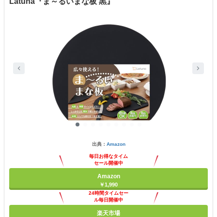
Latuna『ま～るいまな板 黒』
出典：
Amazon
毎日お得なタイム
セール開催中
Amazon
￥1,990
24時間タイムセー
ル毎日開催中
楽天市場