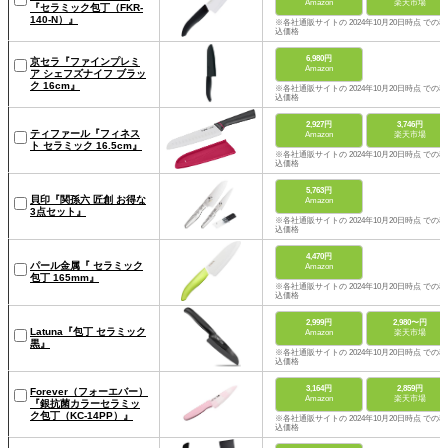
Amazon
楽天市場
『セラミック包丁（FKR-
140-N）』
※各社通販サイトの 2024年10月20日時点 での税
込価格
6,980円
京セラ『ファインプレミ
Amazon
ア シェフズナイフ ブラッ
ク 16cm』
※各社通販サイトの 2024年10月20日時点 での税
込価格
2,927円
3,746円
ティファール『フィネス
Amazon
楽天市場
ト セラミック 16.5cm』
※各社通販サイトの 2024年10月20日時点 での税
込価格
5,763円
貝印『関孫六 匠創 お得な
Amazon
3点セット』
※各社通販サイトの 2024年10月20日時点 での税
込価格
4,470円
パール金属『 セラミック
Amazon
包丁 165mm』
※各社通販サイトの 2024年10月20日時点 での税
込価格
2,999円
2,980〜円
Latuna『包丁 セラミック
Amazon
楽天市場
黒』
※各社通販サイトの 2024年10月20日時点 での税
込価格
3,164円
2,859円
Forever（フォーエバー）
Amazon
楽天市場
『銀抗菌カラーセラミッ
ク包丁（KC-14PP）』
※各社通販サイトの 2024年10月20日時点 での税
込価格