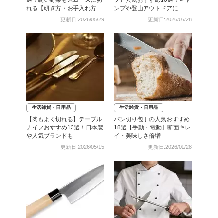
れる【研ぎ方・お手入れ方法
ンプや登山アウトドアに
も】
更新日:2026/05/29
更新日:2026/05/28
生活雑貨・日用品
生活雑貨・日用品
【肉もよく切れる】テーブル
パン切り包丁の人気おすすめ
ナイフおすすめ13選！日本製
18選【手動・電動】断面キレ
や人気ブランドも
イ・美味しさ倍増
更新日:2026/05/15
更新日:2026/01/28