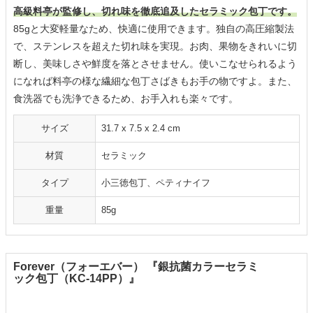
高級料亭が監修し、切れ味を徹底追及したセラミック包丁です。
85gと大変軽量なため、快適に使用できます。独自の高圧縮製法
で、ステンレスを超えた切れ味を実現。お肉、果物をきれいに切
断し、美味しさや鮮度を落とさせません。使いこなせられるよう
になれば料亭の様な繊細な包丁さばきもお手の物ですよ。また、
食洗器でも洗浄できるため、お手入れも楽々です。
サイズ
‎31.7 x 7.5 x 2.4 cm
材質
セラミック
タイプ
小三徳包丁、ペティナイフ
重量
85g
Forever（フォーエバー） 『銀抗菌カラーセラミ
ック包丁（KC-14PP）』