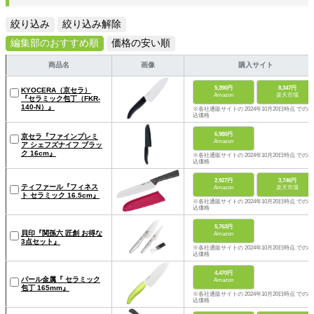
絞り込み
絞り込み解除
編集部のおすすめ順
価格の安い順
商品名
画像
購入サイト
5,390円
8,347円
KYOCERA（京セラ）
Amazon
楽天市場
『セラミック包丁（FKR-
140-N）』
※各社通販サイトの 2024年10月20日時点 での税
込価格
6,980円
京セラ『ファインプレミ
Amazon
ア シェフズナイフ ブラッ
ク 16cm』
※各社通販サイトの 2024年10月20日時点 での税
込価格
2,927円
3,746円
ティファール『フィネス
Amazon
楽天市場
ト セラミック 16.5cm』
※各社通販サイトの 2024年10月20日時点 での税
込価格
5,763円
貝印『関孫六 匠創 お得な
Amazon
3点セット』
※各社通販サイトの 2024年10月20日時点 での税
込価格
4,470円
パール金属『 セラミック
Amazon
包丁 165mm』
※各社通販サイトの 2024年10月20日時点 での税
込価格