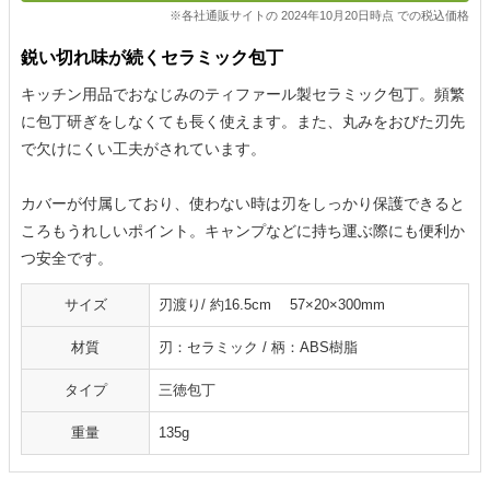
※各社通販サイトの 2024年10月20日時点 での税込価格
鋭い切れ味が続くセラミック包丁
キッチン用品でおなじみのティファール製セラミック包丁。頻繁
に包丁研ぎをしなくても長く使えます。また、丸みをおびた刃先
で欠けにくい工夫がされています。
カバーが付属しており、使わない時は刃をしっかり保護できると
ころもうれしいポイント。キャンプなどに持ち運ぶ際にも便利か
つ安全です。
サイズ
刃渡り/ 約16.5cm 57×20×300mm
材質
刃：セラミック / 柄：ABS樹脂
タイプ
三徳包丁
重量
135g