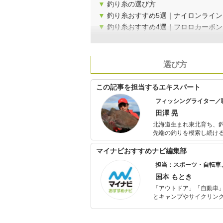
▼
釣り糸の選び方
▼
釣り糸おすすめ5選｜ナイロンライン
▼
釣り糸おすすめ4選｜フロロカーボン
選び方
この記事を担当するエキスパート
フィッシングライター／
田澤 晃
北海道生まれ東北育ち、釣
先端の釣りを模索し続け
ォーター、餌釣りからル
籍、MOOK本など多数を
マイナビおすすめナビ編集部
ト等にも積極的に参加し
担当：スポーツ・自転車
国本 もとき
「アウトドア」「自動車
とキャンプやサイクリン
を分かりやすく届けるこ