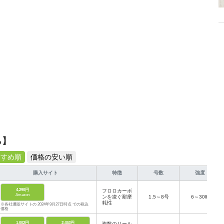
ら】
すすめ順
価格の安い順
購入サイト
特徴
号数
強度
4,290円
フロロカーボ
Amazon
ンを凌ぐ耐摩
1.5～8号
6～30lb
耗性
※各社通販サイトの 2024年9月27日時点 での税込
価格
1,002円
2,453円
複数のリール