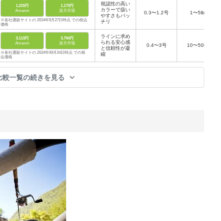
視認性の高い
1,215円
1,173円
カラーで扱い
Amazon
楽天市場
0.3〜1.2号
1〜5lb
やすさもバッ
※各社通販サイトの 2024年9月27日時点 での税込
チリ
価格
ラインに求め
3,113円
3,794円
られる安心感
Amazon
楽天市場
0.4〜3号
10〜50lb
と信頼性が凝
※各社通販サイトの 2024年09月24日時点 での税
縮
込価格
比較一覧の続きを見る