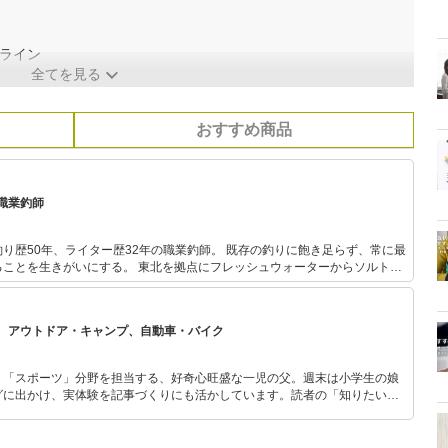
ライン
全てを見る
おすすめ商品
職業釣師
り歴50年、ライター歴32年の職業釣師。 既存の釣りに飽き足らず、常に最
ることを生きがいにする。 東北を拠点にフレッシュウォーターからソルトウ
アーフィッシングまで幅広いジャンルをこなし、釣り雑誌や新聞を中心に書
執筆。 近年はカヤックフィッシングチームの代表として、釣り以外のイベン
、地域活性化に努める。
、アウトドア・キャンプ、自動車・バイク
」「スポーツ」分野を担当する、好奇心旺盛な一児の父。週末は小学生の娘
グに出かけ、実体験を記事づくりにも活かしています。読者の「知りたい」
とをモットーに、信頼できるコンテンツ制作に努めています。