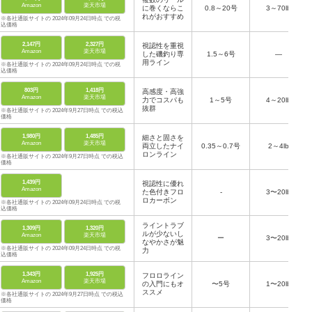
Amazon
楽天市場
に巻くならこ
0.8～20号
3～70lb
れがおすすめ
※各社通販サイトの 2024年09月24日時点 での税
込価格
2,147円
2,327円
視認性を重視
Amazon
楽天市場
した磯釣り専
1.5～6号
―
用ライン
※各社通販サイトの 2024年09月24日時点 での税
込価格
803円
1,418円
高感度・高強
Amazon
楽天市場
力でコスパも
1～5号
4～20lb
抜群
※各社通販サイトの 2024年9月27日時点 での税込
価格
1,980円
1,485円
細さと固さを
Amazon
楽天市場
両立したナイ
0.35～0.7号
2～4lb
ロンライン
※各社通販サイトの 2024年9月27日時点 での税込
価格
1,439円
視認性に優れ
Amazon
た色付きフロ
-
3〜20lb
ロカーボン
※各社通販サイトの 2024年09月24日時点 での税
込価格
ライントラブ
1,309円
1,320円
ルが少ないし
Amazon
楽天市場
ー
3〜20lb
なやかさが魅
※各社通販サイトの 2024年09月24日時点 での税
力
込価格
1,343円
1,925円
フロロライン
Amazon
楽天市場
の入門にもオ
〜5号
1〜20lb
ススメ
※各社通販サイトの 2024年9月27日時点 での税込
価格