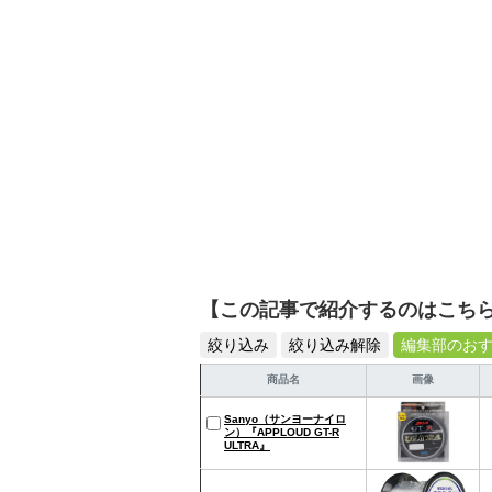
【この記事で紹介するのはこち
絞り込み
絞り込み解除
編集部のお
商品名
画像
Sanyo（サンヨーナイロ
ン）『APPLOUD GT-R
ULTRA』