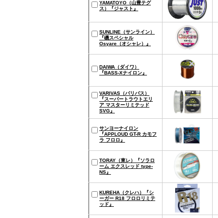
YAMATOYO（山豊テグ
ス）『ジャスト』
SUNLINE（サンライン）
『磯スペシャル
Osyare（オシャレ）』
DAIWA（ダイワ）
『BASS-Xナイロン』
VARIVAS（バリバス）
『スーパートラウトエリ
ア マスターリミテッド
SVG』
サンヨーナイロン
『APPLOUD GT-R カモフ
ラ フロロ』
TORAY（東レ）『ソラロ
ーム エクスレッド type-
NS』
KUREHA（クレハ）『シ
ーガー R18 フロロリミテ
ッド』