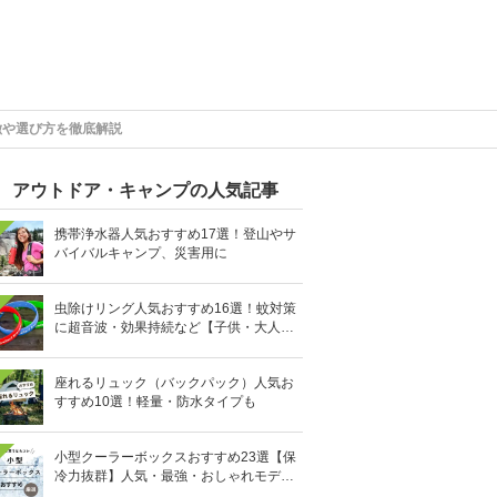
徴や選び方を徹底解説
アウトドア・キャンプの人気記事
携帯浄水器人気おすすめ17選！登山やサ
バイバルキャンプ、災害用に
虫除けリング人気おすすめ16選！蚊対策
に超音波・効果持続など【子供・大人用
も】
座れるリュック（バックパック）人気お
すすめ10選！軽量・防水タイプも
小型クーラーボックスおすすめ23選【保
冷力抜群】人気・最強・おしゃれモデル
も