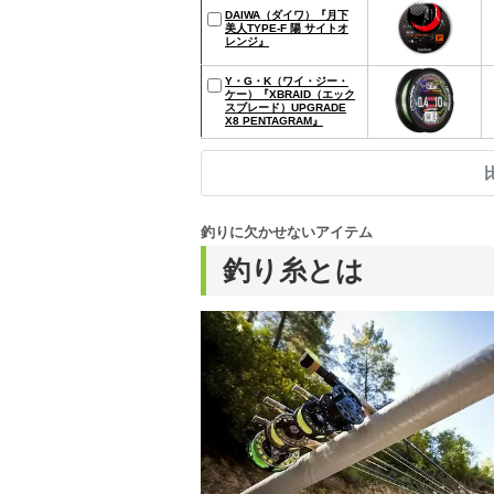
DAIWA（ダイワ）『月下
美人TYPE-F 陽 サイトオ
レンジ』
Y・G・K（ワイ・ジー・
ケー）『XBRAID（エック
スブレード）UPGRADE
X8 PENTAGRAM』
釣りに欠かせないアイテム
釣り糸とは