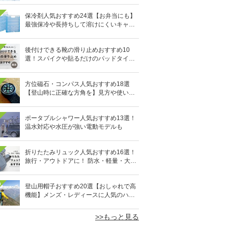
保冷剤人気おすすめ24選【お弁当にも】
最強保冷や長持ちして溶けにくいキャン
プ用も
後付けできる靴の滑り止めおすすめ10
選！スパイクや貼るだけのパッドタイプ
も
方位磁石・コンパス人気おすすめ18選
【登山時に正確な方角を】見方や使い方
も
ポータブルシャワー人気おすすめ13選！
温水対応や水圧が強い電動モデルも
折りたたみリュック人気おすすめ16選！
旅行・アウトドアに！ 防水・軽量・大容
量タイプも
0
登山用帽子おすすめ20選【おしゃれで高
機能】メンズ・レディースに人気のハッ
トも
>>もっと見る