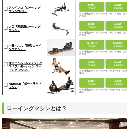
27,800円
24,481円
アルインコ『ローイング
Amazon
楽天市場
マシン2000』
※各社通販サイトの 2024年11月11日時点 での税
込価格
48,534円
56,980円
大広『家庭用ローイング
Amazon
楽天市場
マシン』
※各社通販サイトの 2024年11月11日時点 での税
込価格
327,395円
255,200円
中旺ヘルス『清流 ローイ
Amazon
楽天市場
ングマシン』
※各社通販サイトの 2024年11月11日時点 での税
込価格
18,693円
24,675円
サニーヘルス&フィットネ
Amazon
楽天市場
ス『フルモーション ロー
イング マシン』
※各社通販サイトの 2024年11月1日時点 での税
価格
45,800円
58,394円
MERACH『ボート漕ぎマ
Amazon
楽天市場
シン』
※各社通販サイトの 2024年11月6日時点 での税
価格
ローイングマシンとは？