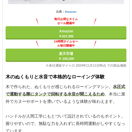
出典：
Amazon
毎日お得なタイム
セール開催中
Amazon
￥327,395
24時間タイムセー
ル毎日開催中
楽天市場
￥ 255,200
※各社通販サイトの 2024年11月11日時点 での税込価格
木のぬくもりと水音で本格的なローイング体験
木で作られた、ぬくもりが感じられるローイングマシン。
水圧式
で運動する際にタンクで回転する水音が聞こえるため
、本当に屋
外でカヌーやボートを漕いでいるような体験が味わえます。
ハンドルが人間工学にもとづいて設計されているのもポイント。
握りやすいので、無駄な力を入れずに長時間運動がしやすくなっ
ています。