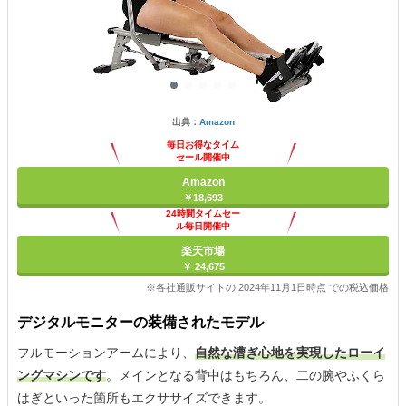
出典：
Amazon
毎日お得なタイム
セール開催中
Amazon
￥18,693
24時間タイムセー
ル毎日開催中
楽天市場
￥ 24,675
※各社通販サイトの 2024年11月1日時点 での税込価格
デジタルモニターの装備されたモデル
フルモーションアームにより、
自然な漕ぎ心地を実現したローイ
ングマシンです
。メインとなる背中はもちろん、二の腕やふくら
はぎといった箇所もエクササイズできます。