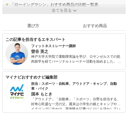
▼
「ローイングマシン」おすすめ商品の比較一覧表
全てを見る
選び方
おすすめ商品
この記事を担当するエキスパート
フィットネストレーナー講師
曽谷 英之
神戸大学大学院で運動障害論を学び、ロサンゼルスでの筋
肉留学を経てパーソナルトレーナー活動を始めました。 ロ
ジカルで分かりやすい指導がトレーニング初心者の方にご
好評をいただき、パーソナルトレーニングマッチングサイ
ト 「MY TRAINERS(マイトレーナーズ)」の2018年度人気
マイナビおすすめナビ編集部
No.1トレーナーになりました。 現在は、フィットネストレ
担当：スポーツ・自転車、アウトドア・キャンプ、自動
ーナーを「一家に一台」提供するために、トレーナースク
車・バイク
ール「MY TRAINERSアカデミー」の講師を担当していま
国本 もとき
す。
「アウトドア」「自動車」「スポーツ」分野を担当する、
好奇心旺盛な一児の父。週末は小学生の娘とキャンプやサ
イクリングに出かけ、実体験を記事づくりにも活かしてい
ます。読者の「知りたい」を分かりやすく届けることをモ
ットーに、信頼できるコンテンツ制作に努めています。