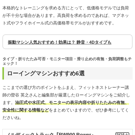
本格的なトレーニングを求める方にとって、低価格モデルでは負荷
が不十分な場合があります。高負荷を求めるのであれば、マグネッ
ト式やフライホイール式の高価格帯モデルがおすすめです。
振動マシン人気おすすめ！効果は？ 静音・4Dタイプも
タイプ・折りたたみ可否・モニター項目・滑り止めの有無・負荷調整もチ
ェック！
ローイングマシンおすすめ6選
ここまでの選び方のポイントをふまえ、フィットネストレーナー講
師の曽谷 英之さんと編集部が厳選したローイングマシンをご紹介し
ます。
油圧式や水圧式、モニターの表示内容や折りたたみの有無、
安全性に関する情報など
をまとめていますので、ぜひ参考にしてく
ださいね。
ノルディックトラック『RW900 Rower』