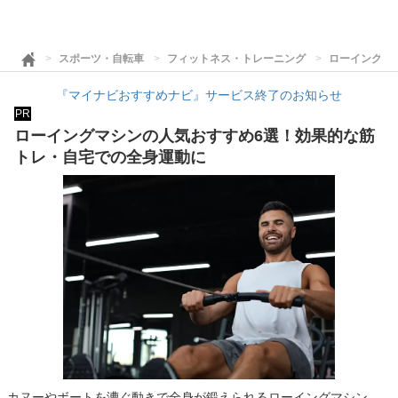
スポーツ・自転車
フィットネス・トレーニング
ローイングマ
『マイナビおすすめナビ』サービス終了のお知らせ
PR
ローイングマシンの人気おすすめ6選！効果的な筋
トレ・自宅での全身運動に
カヌーやボートを漕ぐ動きで全身が鍛えられるローイングマシン。