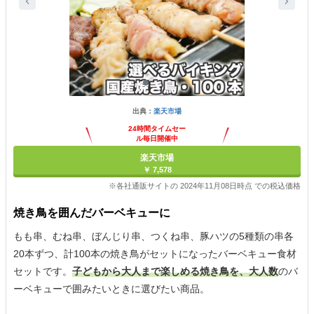
出典：
楽天市場
24時間タイムセー
ル毎日開催中
楽天市場
￥ 7,578
※各社通販サイトの 2024年11月08日時点 での税込価格
焼き鳥を囲んだバーベキューに
もも串、むね串、ぼんじり串、つくね串、豚ハツの5種類の串各
20本ずつ、計100本の焼き鳥がセットになったバーベキュー食材
セットです。
子どもから大人まで楽しめる焼き鳥を、大人数
のバ
ーベキューで囲みたいときに選びたい商品。