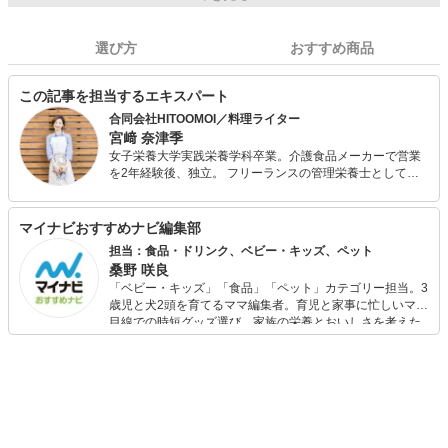
選び方
おすすめ商品
この記事を担当するエキスパート
合同会社HITOOMOI／料理ライター
宮﨑 奈津季
女子栄養大学実践栄養学科卒業。介護食品メーカーで営業
を2年経験後、独立。 フリーランスの管理栄養士として、
菓子メーカーの営業代行・商品開発、料理動画サービスの
レシピ開発、撮影、記事の執筆を行う。 2019年1月に合同
会社HITOOMOIの創業メンバーとして参画。食・健康にか
マイナビおすすめナビ編集部
かわるコンテンツ制作など幅広く活動中。誰かのための料
担当：食品・ドリンク、ベビー・キッズ、ペット
理、労わる料理、作り手も気負わない料理を大切にしてい
桑野 咲良
る。
「ベビー・キッズ」「食品」「ペット」カテゴリー担当。3
歳児と犬2頭を育てるママ編集者。育児と家事に忙しいママ
目線での時短グッズ選び、家族の栄養とおいしさを考えた
食品選び、束の間のリラックスタイムを楽しむためのスイ
ーツ選びに自信あり。鋭い目線で商品を見極め、少しでも
日々の生活が豊かになるものを紹介します。