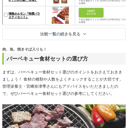
※各社通販サイトの 2024年11月08日時点 での税
込価格
5,821円
情熱ホルモン『特撰バラ
楽天市場
エティセット』
※各社通販サイトの 2024年11月08日時点 での税
込価格
比較一覧の続きを見る
肉、魚、焼きそば入りも！
バーベキュー食材セットの選び方
まずは、バーベキュー食材セット選びのポイントをおさえておきき
ましょう！ 食材の種類や人数をよくチェックすることが大切です。
管理栄養士・宮﨑奈津季さんにもアドバイスをいただきましたの
で、ぜひバーベキュー食材セット選びの参考にしてください。