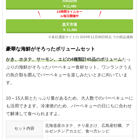
Amazon
￥11,480
24時間タイムセー
ル毎日開催中
楽天市場
￥ 11,480
※各社通販サイトの 2024年11月08日時点 での税込価格
豪華な海鮮がそろったボリュームセット
かき、ホタテ、サーモン、エビの4種類計45品のボリューム
たっ
ぷりの海鮮がそろったバーベキュー食材セット。ワンランクうえ
の魚介類を囲んでバーベキューを楽しみたいときに向いていま
す。
10～15人前とたっぷり量があるため、大人数でのバーベキューに
も活用できます。冷凍便のため、バーベキューの日にちに合わせ
て解凍して食べられますよ。
北海道産ホタテ、チリ産さけ、広島産牡蠣、ア
セット内容
ルゼンチンアカエビ、食べ方レシピ