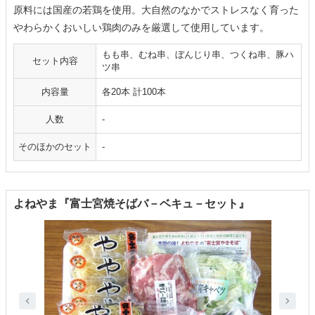
原料には国産の若鶏を使用。大自然のなかでストレスなく育った
やわらかくおいしい鶏肉のみを厳選して使用しています。
もも串、むね串、ぼんじり串、つくね串、豚ハ
セット内容
ツ串
内容量
各20本 計100本
人数
-
そのほかのセット
-
よねやま『富士宮焼そばバ－ベキュ－セット』