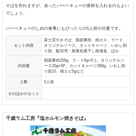
そばを作れますが、余ったバーベキューの食材を入れるのもよい
でしょう。
バーベキューのしめの食事にもぴったりの5人前の分量です。
富士宮やきそば、国産豚肉、肉カス、ラード、
セット内容
オリジナルソース、カットキャベツ、いわし削
り節、駿河湾・無着色素干し桜海老、ほか
国産豚肉200g、ラ－ド8g×5コ、オリジナルソ
内容量
ース20g×5P、カットキャベツ300g、いわし削
り節15、桜エビ5gなど
人数
5人前
そのほかのセット
千歳ラム工房『塩ホルモン焼きそば』