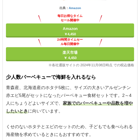
出典：
Amazon
毎日お得なタイム
セール開催中
Amazon
￥4,450
24時間タイムセー
ル毎日開催中
楽天市場
￥ 4,450
※各社通販サイトの 2024年11月08日時点 での税込価格
少人数バーベキューで海鮮を入れるなら
青森産、北海道産のホタテ5枚に、サイズの大きいアルゼンチン
赤エビ5尾がセットになったバーベキュー食材セットです。2～4
人にちょうどよいサイズで、
家族でのバーベキューや品数を増や
したいとき
に向いています。
くせのないホタテとエビのセットのため、子どもでも食べられる
海産物を求めているときにもおすすめです。