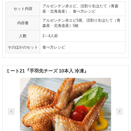
アルゼンチン赤エビ、活割り生ほたて（青森
セット内容
産・北海道産）、食べ方レシピ
アルゼンチン赤エビ5尾、活割り生ほたて（青
内容量
森産・北海道産）5枚
人数
2～4人前
そのほかのセット
食べ方レシピ
ミート21『手羽先チーズ 10本入 冷凍』