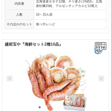
北海道産ホタテ12個、チリ産さけ6切れ、広島
内容量
産牡蠣15粒、アルゼンチンアカエビ12尾入
人数
10～15人前
そのほかのセット
食べ方レシピ
越前宝や『海鮮セット2種10品』