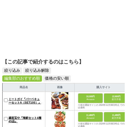
【この記事で紹介するのはこちら】
絞り込み
絞り込み解除
編集部のおすすめ順
価格の安い順
商品名
画像
購入サイト
10,500円
12,650円
ミートガイ『バーベキュ
Amazon
楽天市場
ーセットA（SET100）』
※各社通販サイトの 2024年11月08日時点 での税
込価格
11,480円
11,480円
越前宝や『海鮮セット4種
Amazon
楽天市場
45品』
※各社通販サイトの 2024年11月08日時点 での税
込価格