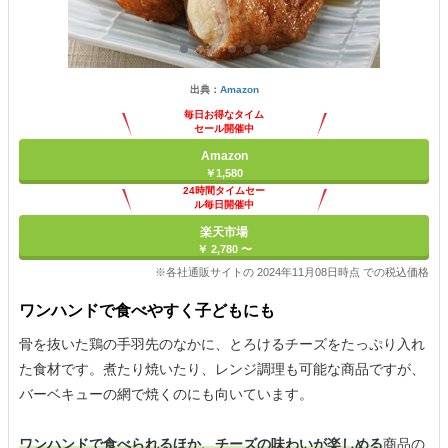
出典：
Amazon
毎日お得なタイム
セール開催中
Amazon
￥1,580
24時間タイムセー
ル毎日開催中
楽天市場
￥ 2,780 〜
※各社通販サイトの 2024年11月08日時点 での税込価格
ワンハンドで食べやすく子どもにも
骨を抜いた鶏の手羽先のなかに、とろけるチーズをたっぷり入れ
た食材です。煮たり焼いたり、レンジ調理も可能な商品ですが、
バーベキューの網で焼くのにも向いています。
ワンハンドで食べられるほか、チーズの味わいが楽しめる
商品の