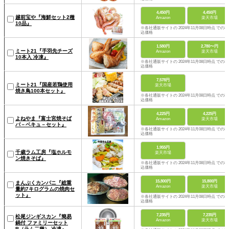
4,450円
4,450円
越前宝や『海鮮セット2種
Amazon
楽天市場
10品』
※各社通販サイトの 2024年11月08日時点 での税
込価格
1,580円
2,780〜円
ミート21『手羽先チーズ
Amazon
楽天市場
10本入 冷凍』
※各社通販サイトの 2024年11月08日時点 での税
込価格
7,578円
ミート21『国産若鶏使用
楽天市場
焼き鳥100本セット』
※各社通販サイトの 2024年11月08日時点 での税
込価格
4,225円
4,225円
よねやま『富士宮焼そば
Amazon
楽天市場
バ－ベキュ－セット』
※各社通販サイトの 2024年11月08日時点 での税
込価格
1,955円
千歳ラム工房『塩ホルモ
楽天市場
ン焼きそば』
※各社通販サイトの 2024年11月08日時点 での税
込価格
15,800円
15,800円
まんぷくカンパニ『総重
Amazon
楽天市場
量約7キログラムの焼肉セ
ット』
※各社通販サイトの 2024年11月08日時点 での税
込価格
7,235円
7,235円
松尾ジンギスカン『簡易
Amazon
楽天市場
鍋付 ファミリーセット
B（ラム二種） 冷凍』