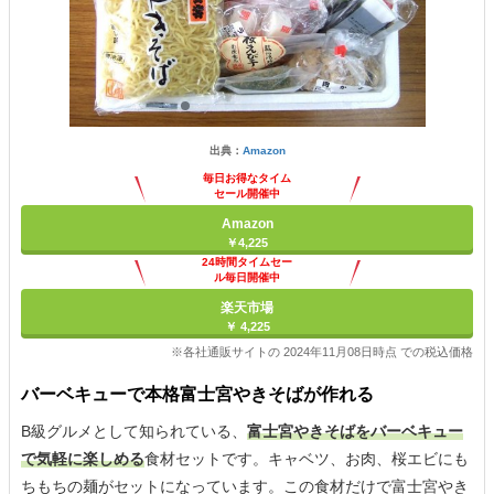
出典：
Amazon
毎日お得なタイム
セール開催中
Amazon
￥4,225
24時間タイムセー
ル毎日開催中
楽天市場
￥ 4,225
※各社通販サイトの 2024年11月08日時点 での税込価格
バーベキューで本格富士宮やきそばが作れる
B級グルメとして知られている、
富士宮やきそばをバーベキュー
で気軽に楽しめる
食材セットです。キャベツ、お肉、桜エビにも
ちもちの麺がセットになっています。この食材だけで富士宮やき