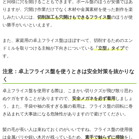
と同様に穴を開けることもできます。ボール盤のほうが安価ではあ
りますが、穴開け作業だけでなく木材や金属素材を使った創作を楽
しみたい人には、
切削加工も穴開けもできるフライス盤
のほうが使
い勝手がいいといえます。
また、家庭用の卓上フライス盤はほぼすべて、切削するためのエン
ドミルを取りつける主軸が下向きについている
「立型」タイプ
で
す。
注意：卓上フライス盤を使うときは安全対策を抜かりな
く
卓上フライス盤を使用する際は、こまかい切りクズが飛び散り思わ
ぬケガをすることがありますので、
安全メガネを必ず着用
しましょ
う。また、手袋や袖の長すぎる服の着用は、フライス盤の回転に巻
き込まれて大事故になる危険性がありますので避けてください。
髪の毛が長い人は束ねておくのがいいですね。フライス盤の使用後
は金属バリや鋭い木片が残っているため、
素手で触らずに掃除
をし