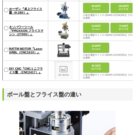
88,036円
100,850円
ホーザン『卓上フライス
Amazon
楽天市場
盤（K-280）』
※各社通販サイトの 2024年11月04日時点 での税
込価格
60,265円
73,940円
キソパワーツール
Amazon
楽天市場
『PROXXON フライスマ
シン（27000）』
※各社通販サイトの 2024年11月04日時点 での税
込価格
23,399円
RATTM MOTOR『Laser
Amazon
GRBL（CNC1610）』
※各社通販サイトの 2024年11月04日時点 での税
込価格
39,753円
DIY CNC『CNCミニフラ
楽天市場
イス盤 （CNC2417）』
※各社通販サイトの 2024年11月04日時点 での税
込価格
ボール盤とフライス盤の違い