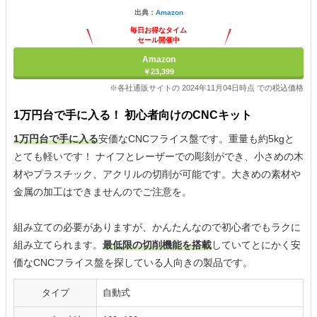
出典：
Amazon
毎日お得なタイム
セール開催中
Amazon
￥23,399
※各社通販サイトの 2024年11月04日時点 での税込価格
1万円台で手に入る！ 初心者向けのCNCキット
1万円台で手に入る
安価なCNCフライス盤です。重量も約5kgと
とても軽いです！ ナイフとレーザーでの彫刻ができ、小さめの木
材やプラスチック、アクリルの切削が可能です。大きめの素材や
金属の加工はできませんのでご注意を。
組み立ての必要がありますが、かんたんなので初心者でもラクに
組み立てられます。
最低限の切削機能を搭載
していてとにかく安
価なCNCフライス盤を探している人向きの製品です。
タイプ
自動式