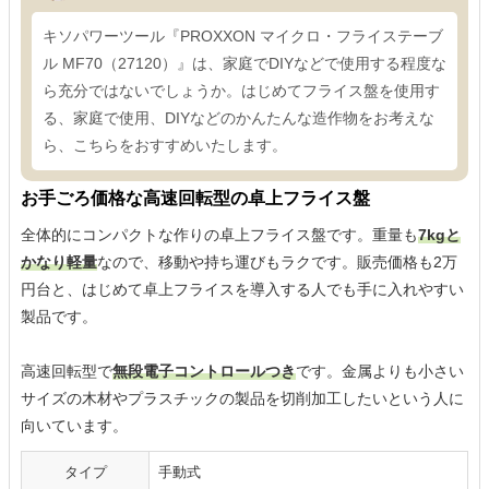
キソパワーツール『PROXXON マイクロ・フライステーブ
ル MF70（27120）』は、家庭でDIYなどで使用する程度な
ら充分ではないでしょうか。はじめてフライス盤を使用す
る、家庭で使用、DIYなどのかんたんな造作物をお考えな
ら、こちらをおすすめいたします。
お手ごろ価格な高速回転型の卓上フライス盤
全体的にコンパクトな作りの卓上フライス盤です。重量も
7kgと
かなり軽量
なので、移動や持ち運びもラクです。販売価格も2万
円台と、はじめて卓上フライスを導入する人でも手に入れやすい
製品です。
高速回転型で
無段電子コントロールつき
です。金属よりも小さい
サイズの木材やプラスチックの製品を切削加工したいという人に
向いています。
タイプ
手動式