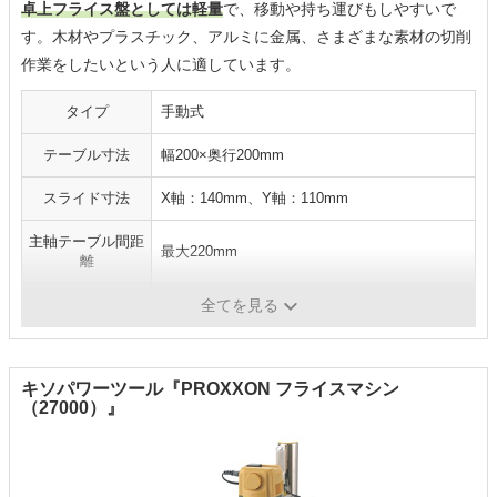
卓上フライス盤としては軽量
で、移動や持ち運びもしやすいで
す。木材やプラスチック、アルミに金属、さまざまな素材の切削
作業をしたいという人に適しています。
タイプ
手動式
テーブル寸法
幅200×奥行200mm
スライド寸法
X軸：140mm、Y軸：110mm
主軸テーブル間距
最大220mm
離
重量
約14kg
全てを見る
キソパワーツール『PROXXON フライスマシン
（27000）』