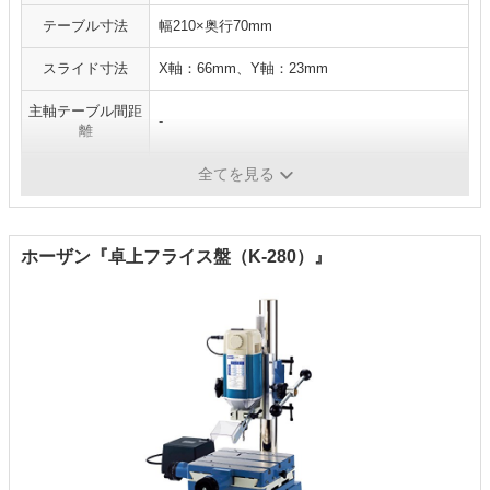
テーブル寸法
幅210×奥行70mm
スライド寸法
X軸：66mm、Y軸：23mm
主軸テーブル間距
-
離
重量
約7kg
全てを見る
ホーザン『卓上フライス盤（K-280）』