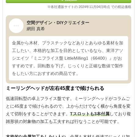
※各社通販サイトの 2024年11月04日時点 での税込価格
空間デザイン・DIYクリエイター
網田 真希
金属から木材、プラスチックなどありとあらゆる素材を加
工したい、本格的な加工を目的としているなら、東洋アソ
シエイツ『ミニフライス盤 LittleMilling1（66400）』がお
すすめです。回転数を下げ、じっくりと正確な数値で製作
をしたい方におすすめの商品です。
ミーリングヘッドが左右45度まで傾けられる
低速回転型の卓上フライス盤です。ミーリングヘッドがコラムご
とに45度まで傾けられるので、上からだけでなく横から角度を変
えて切削をすることができます。
Tスロットも3本付属
しており複
雑形状の対象物の加工も工夫すれば行なうことが可能です。
本格的な金属加工をしたい人
や、金属も木材も低速でじっくり加