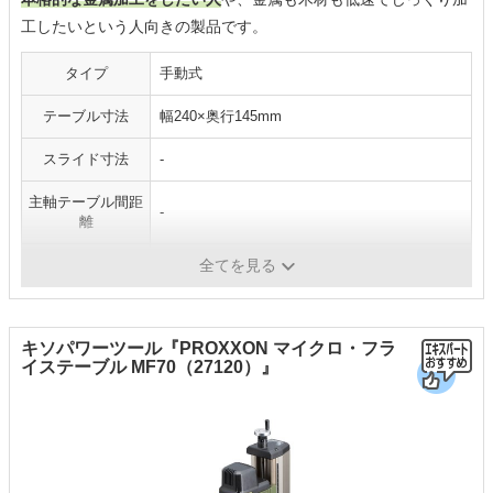
工したいという人向きの製品です。
タイプ
手動式
テーブル寸法
幅240×奥行145mm
スライド寸法
-
主軸テーブル間距
-
離
重量
約40kg
全てを見る
キソパワーツール『PROXXON マイクロ・フラ
イステーブル MF70（27120）』