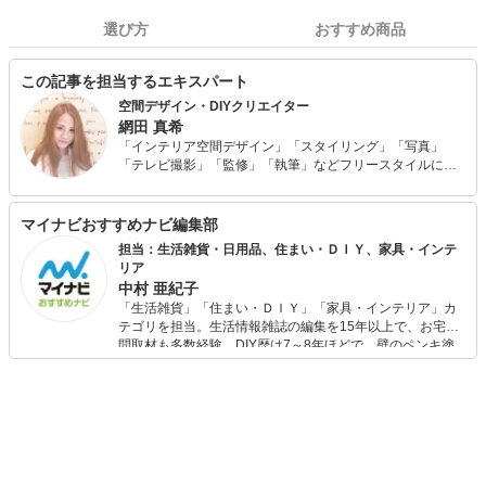
選び方
おすすめ商品
この記事を担当するエキスパート
空間デザイン・DIYクリエイター
網田 真希
「インテリア空間デザイン」「スタイリング」「写真」
「テレビ撮影」「監修」「執筆」などフリースタイルにて
幅広く活動中。 予算100万円で自身が住む自宅をフルリノ
ベーション、古材、流木などを使った家具作りが話題とな
り、様々なメディアにて取り上げられている。 幼少期から
マイナビおすすめナビ編集部
物作りが好きで、何でもまず作ってみる、やってみる精
担当：生活雑貨・日用品、住まい・ＤＩＹ、家具・インテ
神、そんな好きが高じて、趣味から現在のお仕事に発展。
リア
中村 亜紀子
「生活雑貨」「住まい・ＤＩＹ」「家具・インテリア」カ
テゴリを担当。生活情報雑誌の編集を15年以上で、お宅訪
問取材も多数経験。DIY歴は7～8年ほどで、壁のペンキ塗
りや壁紙チェンジなどもチャレンジ済み。初心者でもモノ
選びがしやすい記事をお届けします！