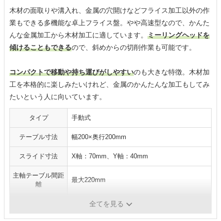
木材の面取りや溝入れ、金属の穴開けなどフライス加工以外の作
業もできる多機能な卓上フライス盤。やや高速型なので、かんた
んな金属加工から木材加工に適しています。
ミーリングヘッドを
傾けることもできる
ので、斜めからの切削作業も可能です。
コンパクトで移動や持ち運びがしやすい
のも大きな特徴。木材加
工を本格的に楽しみたいけれど、金属のかんたんな加工もしてみ
たいという人に向いています。
タイプ
手動式
テーブル寸法
幅200×奥行200mm
スライド寸法
X軸：70mm、Y軸：40mm
主軸テーブル間距
最大220mm
離
重量
約13.9kg
全てを見る