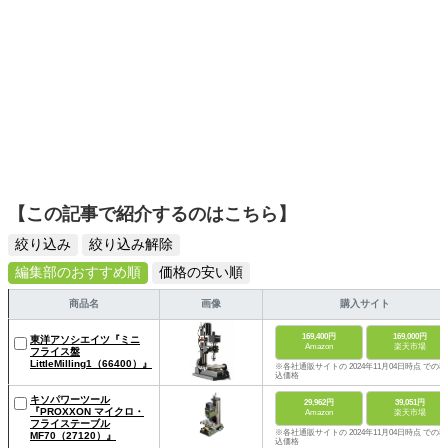
【この記事で紹介するのはこちら】
絞り込み
絞り込み解除
編集部のおすすめ順
価格の安い順
商品名
画像
購入サイト
169,400円
169,000円
東洋アソシエイツ『ミニ
Amazon
楽天市場
フライス盤
LittleMilling1（66400）』
※各社通販サイトの 2024年11月04日時点 での税
込価格
キソパワーツール
29,962円
39,051円
『PROXXON マイクロ・
Amazon
楽天市場
フライステーブル
※各社通販サイトの 2024年11月04日時点 での税
MF70（27120）』
込価格