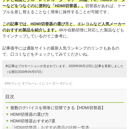
ーなどをつなぐのに便利な「HDMI切替器」。
切替器があれば、ケー
ブルを差し替えることなく簡単に操作することが可能です。
この記事では、HDMI切替器の選び方と、エレコムなど人気メーカー
のおすすめ製品を紹介します。
4Kや自動切替に対応した製品なども
ラインナップしているのでご参考に。
記事後半には通販サイトの最新人気ランキングのリンクもあるの
で、口コミなどをチェックしてみてくださいね。
本記事はプロモーションが含まれています。2025年09月12日に記事を更新しました
（公開日2020年04月07日）
#4Kテレビ
#ブルーレイレコーダー
#テレビ
目次
▼
複数のデバイスを簡単に切替できる【HDMI切替器】
▼
HDMI切替器の選び方
▼
HDMI切替器おすすめ7選
▼
「HDMI切替器」おすすめ商品の比較一覧表