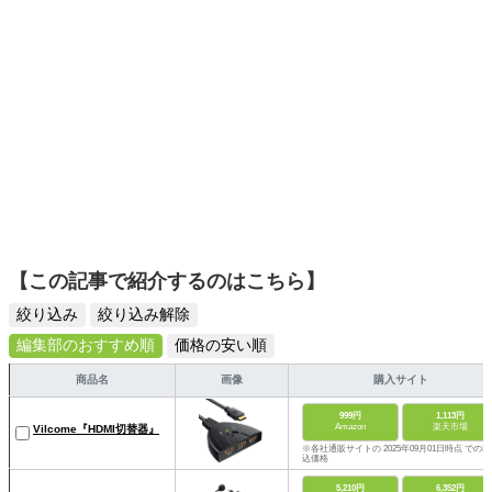
【この記事で紹介するのはこちら】
絞り込み
絞り込み解除
編集部のおすすめ順
価格の安い順
商品名
画像
購入サイト
999円
1,113円
Amazon
楽天市場
Vilcome『HDMI切替器』
※各社通販サイトの 2025年09月01日時点 での税
込価格
5,210円
6,352円