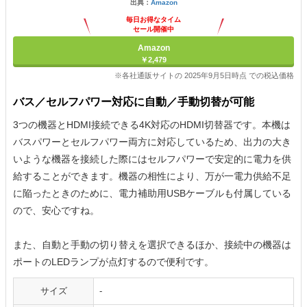
出典：
Amazon
毎日お得なタイム
セール開催中
Amazon
￥2,479
※各社通販サイトの 2025年9月5日時点 での税込価格
バス／セルフパワー対応に自動／手動切替が可能
3つの機器とHDMI接続できる4K対応のHDMI切替器です。本機は
バスパワーとセルフパワー両方に対応しているため、出力の大き
いような機器を接続した際にはセルフパワーで安定的に電力を供
給することができます。機器の相性により、万が一電力供給不足
に陥ったときのために、電力補助用USBケーブルも付属している
ので、安心ですね。
また、自動と手動の切り替えを選択できるほか、接続中の機器は
ポートのLEDランプが点灯するので便利です。
サイズ
-