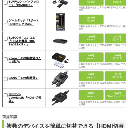
BUFFALO（バッファロ
Amazon
楽天市場
ー）『BSAK302』
※各社通販サイトの 2025年9月5日時点 での税込
価格
2,479円
ゲームテック『3ポート
Amazon
HDMIセレクタ4K』
※各社通販サイトの 2025年9月5日時点 での税込
価格
1,890円
2,741円
ELECOM（エレコム）
Amazon
楽天市場
『HDMI切替器（DH-
SW31BK/E）』
※各社通販サイトの 2025年09月01日時点 での税
込価格
950円
1,080円
Vikrin『HDMI切替器 3入
Amazon
楽天市場
力1出力』
※各社通販サイトの 2025年09月01日時点 での税
込価格
999円
1,622円
Amazon
楽天市場
GANA『HDMI切替器』
※各社通販サイトの 2025年09月01日時点 での税
込価格
899円
1,240円
NIERBO-
Amazon
Yahoo!ショッピング
ColorfulLife『HDMI 切替
器』
※各社通販サイトの 2025年09月01日時点 での税
込価格
前提知識
複数のデバイスを簡単に切替できる【HDMI切替