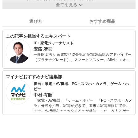
全てを見る
選び方
おすすめ商品
この記事を担当するエキスパート
IT・家電ジャーナリスト
安蔵 靖志
一般財団法人 家電製品協会認定 家電製品総合アドバイザー
（プラチナグレード）、スマートマスター。AllAbout オー
ディオプレーヤー、スピーカーなどのガイドを務める。 日
経BP社『日経ネットナビ』『日経ネットブレーン』『デジ
タルARENA』『日経トレンディネット』などを経てフリー
マイナビおすすめナビ編集部
に。 デジタル家電や生活家電に関連する記事を執筆するほ
担当：家電・AV機器、PC・スマホ・カメラ、ゲーム・ホ
か、家電のスペシャリストとしてテレビやラジオ、新聞、
ビー
雑誌など多数のメディアに出演。 KBCラジオ「キャイ～ン
中村 宥磨
の家電ソムリエ」に出演するほか、ラジオ番組の家電製品
「家電・AV機器」「ゲーム・ホビー」「PC・スマホ・カメ
紹介コーナーの構成などにも携わっている。
ラ」分野を担当。家電が好きで、週末に家電量販店で最新
モデルや機能をチェックするのが趣味。また、友人とゲー
ムを楽しみながら、新作タイトルやイベント情報もいち早
くキャッチ。記事を通して、生活の質を底上げしてくれる
スタイリッシュで使いやすい家電や、みんなで楽しめるゲ
ームを発信していきます！