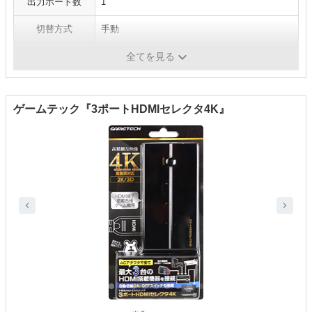
出力ポート数
1
切替方式
手動
リモコン
あり
全てを見る
ゲームテック『3ポートHDMIセレクタ4K』