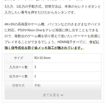
3入力、1出力の手動方式。切替方法は、本体のセレクトボタンと
入力したい番号を押すだけだからカンタンです。
4K×2Kの高画質やゲーム機、パソコンなどのさまざまなデバイス
に対応。PS3やXbox Oneをテレビ画面に映し出すこともできる
ので、複数台のゲーム機を切り替えて使いたいゲーマーも快適に
プレイすることができるでしょう。HDMI端子すべてに、
サビに
強く信号劣化を防ぐ金メッキ加工が施されています。
サイズ
82×16.6mm
入力ポート数
3
出力ポート数
1
切替方式
手動
リモコン
なし
全てを見る