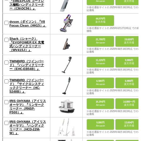
『SWEEPLUS コードレ
Amazon
楽天市場
ス極軽ハンディクリーナ
※各社通販サイトの 2025年08月19日時点 での税
ー（CM-DC96）』
込価格
44,979円
dyson（ダイソン）『V8
楽天市場
Focus Clean（HH15）』
※各社通販サイトの 2025年8月27日時点 での税
価格
Shark（シャーク）
21,780円
19,620円
『EVOPOWER EX 充電
Amazon
楽天市場
式ハンディクリーナー
※各社通販サイトの 2025年08月19日時点 での税
（WV415J）』
込価格
11,229円
9,980円
TWINBIRD（ツインバー
Amazon
楽天市場
ド）『ハンディクリーナ
ー（EHC-EB54B）』
※各社通販サイトの 2025年08月19日時点 での税
込価格
TWINBIRD（ツインバー
6,980円
6,980円
ド）『サイクロンスティ
Amazon
楽天市場
ッククリーナー（HC-
※各社通販サイトの 2025年08月19日時点 での税
5248B）』
込価格
IRIS OHYAMA（アイリス
16,294円
14,800〜円
オーヤマ）『リンサーク
Amazon
楽天市場
リーナー（RNSP-
※各社通販サイトの 2025年08月19日時点 での税
P500）』
込価格
IRIS OHYAMA（アイリス
9,880円
13,654円
オーヤマ）『ハンディク
Amazon
楽天市場
リーナー（HCD-22M-
※各社通販サイトの 2025年08月19日時点 での税
W）』
込価格