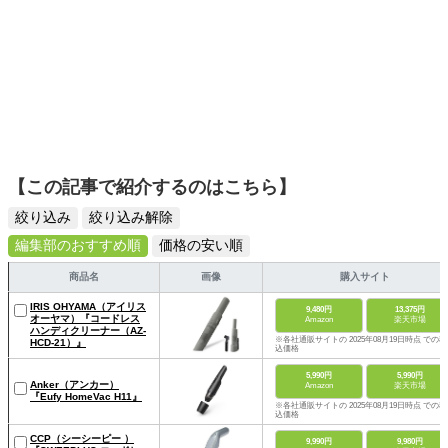
【この記事で紹介するのはこちら】
絞り込み
絞り込み解除
編集部のおすすめ順
価格の安い順
商品名
画像
購入サイト
IRIS OHYAMA（アイリス
9,480円
13,375円
オーヤマ）『コードレス
Amazon
楽天市場
ハンディクリーナー（AZ-
※各社通販サイトの 2025年08月19日時点 での税
HCD-21）』
込価格
5,990円
5,990円
Anker（アンカー）
Amazon
楽天市場
『Eufy HomeVac H11』
※各社通販サイトの 2025年08月19日時点 での税
込価格
CCP（シーシーピー ）
9,990円
9,980円