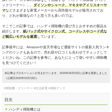
ィクリーナー）」。
ダイソンやシャーク、マキタやアイリスオーヤ
マ
などさまざまな家電メーカーから高性能モデルが販売されてお
り、どれが最強なの？と思う方も多いのでは。
そこでこの記事では、ハンディ掃除機の選び方とおすすめの製品を
紹介します。
紙パック式やサイクロン式、コードレスやコード式な
ど幅広いモデルを厳選
しています。
記事後半には、Amazonや楽天市場など通販サイトの最新人気ランキ
ングのリンクもあるので、売れ筋や口コミも合わせてチェックして
くださいね。この記事を参考に、あなたにとって使いやすい掃除機
を見つけてください！
本記事はプロモーションが含まれています。2025年09月03日に記事を更新しました
（公開日2020年03月18日）
#掃除機・クリーナー
#生活家電
#掃除グッズ
目次
▼
ハンディ掃除機とは