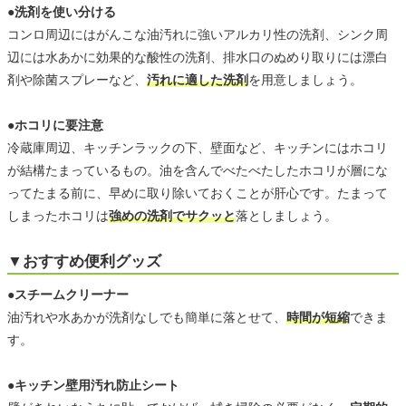
●洗剤を使い分ける
コンロ周辺にはがんこな油汚れに強いアルカリ性の洗剤、シンク周
辺には水あかに効果的な酸性の洗剤、排水口のぬめり取りには漂白
剤や除菌スプレーなど、
汚れに適した洗剤
を用意しましょう。
●ホコリに要注意
冷蔵庫周辺、キッチンラックの下、壁面など、キッチンにはホコリ
が結構たまっているもの。油を含んでべたべたしたホコリが層にな
ってたまる前に、早めに取り除いておくことが肝心です。たまって
しまったホコリは
強めの洗剤でサクッと
落としましょう。
▼おすすめ便利グッズ
●スチームクリーナー
油汚れや水あかが洗剤なしでも簡単に落とせて、
時間が短縮
できま
す。
●キッチン壁用汚れ防止シート