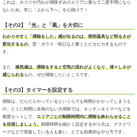
これは、ホコリや汚れが掃除ずみのエリアに落ちて二度手間になら
ないため。常に「上から下へ」を心掛けて！
【その2】「光」と「風」を大切に
わかりやすく「掃除をした」感が出るのは、照明器具など明るさが
変化するもの
、窓・ガラス・蛇口など磨くとピカピカするもので
す。
また、
換気扇は、掃除をすると空気の流れがよくなり、清々しさが
感じられる
もの。ぜひ掃除したいところです。
【その3】タイマーを設定する
掃除は、だらだらやっているといくらでも時間がかかってしまうも
の。とくに時間に余裕のない大掃除では、キッチンタイマーなどを
都度セットして、
エリアごとの制限時間内に掃除を終わらせること
を目指しましょう。
制限時間を細かく設定するやり方は、デスクワ
ークなどで実践している人も多い、とても効果的なやり方です。