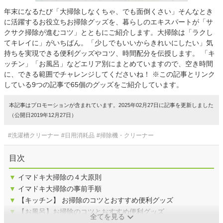
年末になるたび「大掃除しなくちゃ、でも面倒くさい」そんなとき
に活躍するお役立ちお掃除グッズを、暮らしのエキスパートが「サ
クサク掃除が進むコツ」とともにご紹介します。大掃除は「ラクし
てキレイに」がいちばん。「少しでもいいからきれいにしたい」気
持ちを実現できる便利グッズやコツ、時間配分を伝授します。 「キ
ッチン」「お風呂」などエリア別にまとめていますので、空き時間
に、できる範囲でチャレンジしてくださいね！ ※この記事とリンク
している9つの記事で65個のグッズをご紹介しています。
本記事はプロモーションが含まれています。2025年02月27日に記事を更新しました
（公開日2019年12月27日）
#洗濯槽クリーナー
#日用消耗品
#掃除機・クリーナー
目次
▼
イマドキ大掃除の４大原則
▼
イマドキ大掃除の事前手順
▼
【キッチン】 お掃除のコツとおすすめ便利グッズ
▼
【お風呂】お掃除のコツとおすすめ便利グッズ
全てを見る