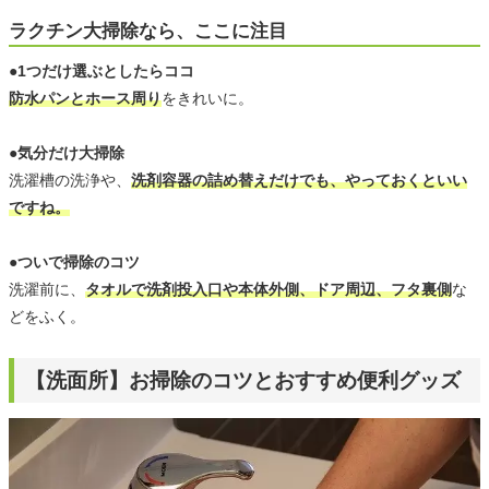
ラクチン大掃除なら、ここに注目
●1つだけ選ぶとしたらココ
防水パンとホース周り
をきれいに。
●気分だけ大掃除
洗濯槽の洗浄や、
洗剤容器の詰め替えだけでも、やっておくといい
ですね。
●ついで掃除のコツ
洗濯前に、
タオルで洗剤投入口や本体外側、ドア周辺、フタ裏側
な
どをふく。
【洗面所】お掃除のコツとおすすめ便利グッズ