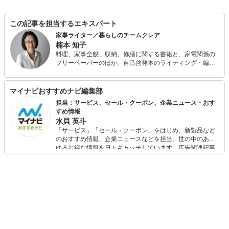
この記事を担当するエキスパート
家事ライター／暮らしのチームクレア
楠本 知子
料理、家事全般、収納、修繕に関する書籍と、家電関係の
フリーペーパーのほか、自己啓発本のライティング・編集
も行う。 温泉ソムリエ、整理収納アドバイザー2級。編
集・ライティング協力した書籍に、『お金をかけずにおう
ちでごはん宣言』（幻冬舎）、『転ばぬ先の玉手箱－こん
マイナビおすすめナビ編集部
な工夫、あんな知恵』（万来舎）、『自分で直す・繕う・
担当：サービス、セール・クーポン、企業ニュース・おす
手入れする 暮らしの修繕術』（万来舎）など。 趣味は温泉
すめ情報
と読書とビール。
水貝 英斗
「サービス」「セール・クーポン」をはじめ、新製品など
のおすすめ情報、企業ニュースなどを担当。世の中のあら
ゆるお得な情報を日々キャッチしています。広告関連記事
の制作にも携わり、SEOの知見を活かし商品販促のプラン
ニングも行っています。