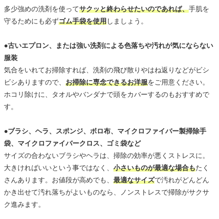
多少強めの洗剤を使って
サクッと終わらせたいのであれば、
手肌を
守るためにも必ず
ゴム手袋を使用
しましょう。
●古いエプロン、または強い洗剤による色落ちや汚れが気にならない
服装
気合をいれてお掃除すれば、洗剤の飛び散りやはね返りなどがビシ
ビシありますので、
お掃除に専念できるお洋服
をご用意ください。
ホコリ除けに、タオルやバンダナで頭をカバーするのもおすすめで
す。
●ブラシ、ヘラ、スポンジ、ボロ布、マイクロファイバー製掃除手
袋、マイクロファイバークロス、ゴミ袋など
サイズの合わないブラシやヘラは、掃除の効率が悪くストレスに。
大きければいいという事ではなく、
小さいものが最適な場合も
たく
さんあります。お値段が高めでも、
最適なサイズ
で汚れがどんどん
かき出せて汚れ落ちがよいものなら、ノンストレスで掃除がサクサ
ク進みます。