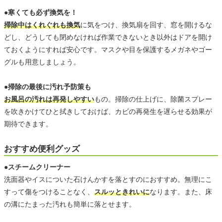
●寒くても必ず換気を！
掃除中はくれぐれも換気
に気をつけ、換気扇を回す、窓を開けるな
どし、どうしても閉めなければ作業できないとき以外はドアを開け
ておくようにすれば安心です。マスクや目を保護するメガネやゴー
グルも用意しましょう。
●掃除の最後に汚れ予防策も
お風呂の汚れは再発しやすい
もの。掃除の仕上げに、除菌スプレー
を吹きかけてひと拭きしておけば、カビの再発生を遅らせる効果が
期待できます。
おすすめ便利グッズ
●スチームクリーナー
洗面器やイスについた石けんかすを落とすのにおすすめ。無理にこ
すって傷をつけることなく、
スルッときれいに
なります。また、床
の溝にたまった汚れも簡単に落とせます。