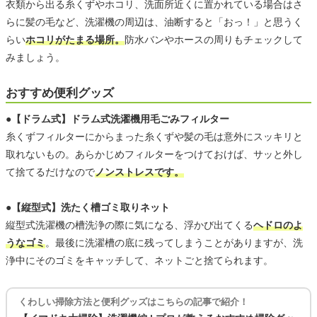
衣類から出る糸くずやホコリ、洗面所近くに置かれている場合はさ
らに髪の毛など、洗濯機の周辺は、油断すると「おっ！」と思うく
らい
ホコリがたまる場所。
防水バンやホースの周りもチェックして
みましょう。
おすすめ便利グッズ
●【ドラム式】ドラム式洗濯機用毛ごみフィルター
糸くずフィルターにからまった糸くずや髪の毛は意外にスッキリと
取れないもの。あらかじめフィルターをつけておけば、サッと外し
て捨てるだけなので
ノンストレスです。
●【縦型式】洗たく槽ゴミ取りネット
縦型式洗濯機の槽洗浄の際に気になる、浮かび出てくる
ヘドロのよ
うなゴミ
。最後に洗濯槽の底に残ってしまうことがありますが、洗
浄中にそのゴミをキャッチして、ネットごと捨てられます。
くわしい掃除方法と便利グッズはこちらの記事で紹介！