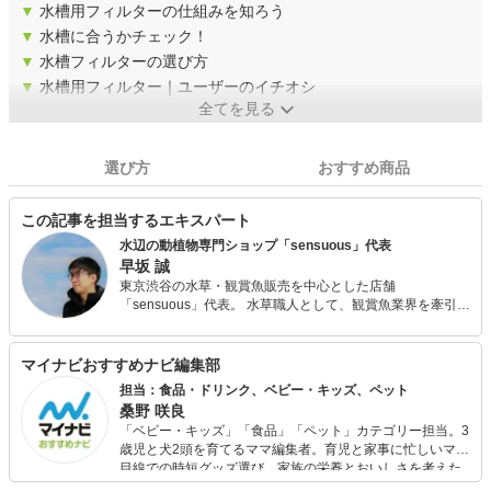
▼
水槽用フィルターの仕組みを知ろう
▼
水槽に合うかチェック！
▼
水槽フィルターの選び方
▼
水槽用フィルター｜ユーザーのイチオシ
全てを見る
選び方
おすすめ商品
この記事を担当するエキスパート
水辺の動植物専門ショップ「sensuous」代表
早坂 誠
東京渋谷の水草・観賞魚販売を中心とした店舗
「sensuous」代表。 水草職人として、観賞魚業界を牽引す
るパイオニア的存在の一人。 独立後の2001年より水草を用
いた作品を専門誌やインテリア誌に数多く発表しており、
朝の連続テレビ小説「あまちゃん」に登場した海女カフェ
マイナビおすすめナビ編集部
水槽を始め多くのテレビ番組セットや企画展、各イベント
担当：食品・ドリンク、ベビー・キッズ、ペット
などでアクアリウム作品を手掛けている。 2016年6~7月に
桑野 咲良
はEテレ「アクアリウムとテラリウム」の講師での出演、
「ベビー・キッズ」「食品」「ペット」カテゴリー担当。3
2017年・18年では水草と観賞魚の企画展「グリーンアクア
歳児と犬2頭を育てるママ編集者。育児と家事に忙しいママ
リウム展」でのディレクションを担当する。 都内専門学校
目線での時短グッズ選び、家族の栄養とおいしさを考えた
（アクアリスト専攻）講師。観賞魚飼育管理士アドバン
食品選び、束の間のリラックスタイムを楽しむためのスイ