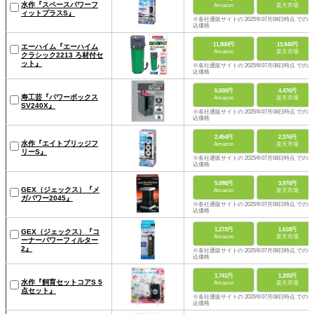
水作『スペースパワーフ
Amazon
楽天市場
ィットプラスS』
※各社通販サイトの 2025年07月08日時点 での税
込価格
11,800円
13,940円
エーハイム『エーハイム
Amazon
楽天市場
クラシック2213 ろ材付セ
ット』
※各社通販サイトの 2025年07月08日時点 での税
込価格
5,600円
4,476円
寿工芸『パワーボックス
Amazon
楽天市場
SV240X』
※各社通販サイトの 2025年07月08日時点 での税
込価格
2,454円
2,376円
水作『エイトブリッジフ
Amazon
楽天市場
リーS』
※各社通販サイトの 2025年07月08日時点 での税
込価格
5,098円
3,970円
GEX（ジェックス）『メ
Amazon
楽天市場
ガパワー2045』
※各社通販サイトの 2025年07月08日時点 での税
込価格
1,273円
1,618円
GEX（ジェックス）『コ
Amazon
楽天市場
ーナーパワーフィルター
2』
※各社通販サイトの 2025年07月08日時点 での税
込価格
1,741円
1,205円
水作『飼育セットコアS 5
Amazon
楽天市場
点セット』
※各社通販サイトの 2025年07月08日時点 での税
込価格