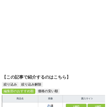
ス・愛玩動物飼養管理士2級・ビオトープ計画管理士2級・
ーツ選びに自信あり。鋭い目線で商品を見極め、少しでも
ビオトープ施工管理士2級。著書「水草水槽のススメ」
日々の生活が豊かになるものを紹介します。
【この記事で紹介するのはこちら】
絞り込み
絞り込み解除
編集部のおすすめ順
価格の安い順
商品名
画像
購入サイト
1,385円
1,058円