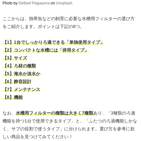
Photo by
Delbert Pagayona
on
Unsplash
ここからは、熱帯魚などの飼育に必要な水槽用フィルターの選び方
をご紹介します。ポイントは下記の8つ。
【1】1台でしっかりろ過できる「単独使用タイプ」
【2】コンパクトな水槽には「併用タイプ」
【3】サイズ
【4】ろ材の種類
【5】海水か淡水か
【6】静音設計
【7】メンテナンス
【8】機能
なお、
水槽用フィルターの種類は大きく7種類
あり、「3種類のろ過
機能を持つ1台で使用できるタイプ」と、「ふたつのろ過機能しかな
く、サブの役割で使うタイプ」に分けられます。選び方を参考に欲
しい商品を見つけてみてください！