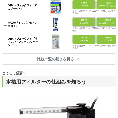
373円
451円
GEX（ジェックス）『ロ
Amazon
Yahoo!ショッピング
カボーイS』
※各社通販サイトの 2025年07月08日時点 での税
込価格
4,023円
2,656円
寿工芸『トリプルボック
楽天市場
Yahoo!ショッピング
ス600』
※各社通販サイトの 2026年4月15日時点 での税
価格
1,817円
3,380円
GEX（ジェックス）『サ
Amazon
楽天市場
イレントフロー パワー ホ
ワイト』
※各社通販サイトの 2025年07月08日時点 での税
込価格
比較一覧の続きを見る
どうして必要？
水槽用フィルターの仕組みを知ろう