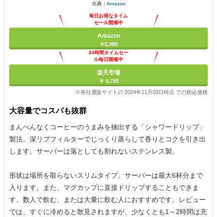
出典：
Amazon
毎日お得なタイム
セール開催中
Amazon
￥5,980
24時間タイムセー
ル毎日開催中
楽天市場
￥ 5,780
※各社通販サイトの 2024年11月03日時点 での税込価格
大容量でコスパも抜群
まんべんなくコーヒーのうまみを抽出する「シャワードリップ」
製法。深リブフィルターでじっくり蒸らして香りとコクを引き出
します。サーバーは落としても割れないステンレス製。
形状は場所を取らないスリムタイプ。サーバーは最大6杯分まで
入ります。また、マグカップに直接ドリップすることもできま
す。数人で飲む、または大量に飲む人におすすめです。レビュー
では、すぐに冷めると散見されますが、少なくとも1～2時間は充