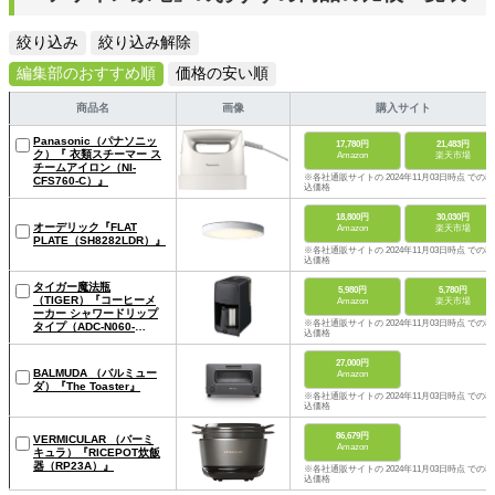
絞り込み
絞り込み解除
編集部のおすすめ順
価格の安い順
商品名
画像
購入サイト
Panasonic（パナソニッ
17,780円
21,483円
ク）『 衣類スチーマー ス
Amazon
楽天市場
チームアイロン（NI-
※各社通販サイトの 2024年11月03日時点 での税
CFS760-C）』
込価格
18,800円
30,030円
オーデリック『FLAT
Amazon
楽天市場
PLATE（SH8282LDR）』
※各社通販サイトの 2024年11月03日時点 での税
込価格
タイガー魔法瓶
5,980円
5,780円
（TIGER）『コーヒーメ
Amazon
楽天市場
ーカー シャワードリップ
※各社通販サイトの 2024年11月03日時点 での税
タイプ（ADC-N060-
込価格
K）』
27,000円
BALMUDA （バルミュー
Amazon
ダ）『The Toaster』
※各社通販サイトの 2024年11月03日時点 での税
込価格
86,679円
VERMICULAR （バーミ
Amazon
キュラ）『RICEPOT炊飯
器（RP23A）』
※各社通販サイトの 2024年11月03日時点 での税
込価格