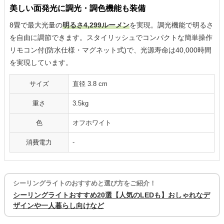
美しい面発光に調光・調色機能も装備
8畳で最大光量の
明るさ4,299ルーメン
を実現。調光機能で明るさ
を自由に調節できます。スタイリッシュでコンパクトな簡単操作
リモコン付(防水仕様・マグネット式)で、光源寿命は40,000時間
を実現しています。
サイズ
直径 3.8 cm
重さ
3.5kg
色
オフホワイト
消費電力
-
シーリングライトのおすすめと選び方をご紹介！
シーリングライトおすすめ20選【人気のLEDも】おしゃれなデ
ザインや一人暮らし向けなど