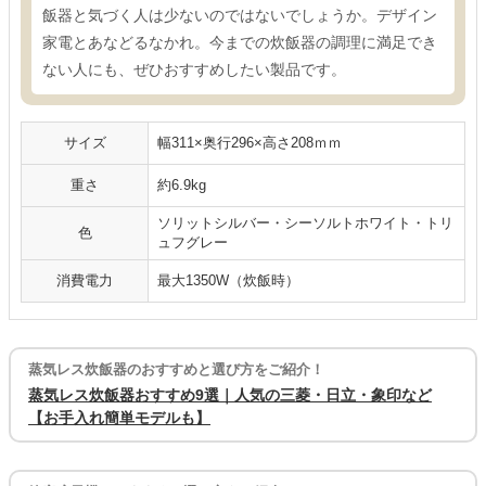
飯器と気づく人は少ないのではないでしょうか。デザイン
家電とあなどるなかれ。今までの炊飯器の調理に満足でき
ない人にも、ぜひおすすめしたい製品です。
サイズ
幅311×奥行296×高さ208ｍｍ
重さ
約6.9kg
ソリットシルバー・シーソルトホワイト・トリ
色
ュフグレー
消費電力
最大1350W（炊飯時）
蒸気レス炊飯器のおすすめと選び方をご紹介！
蒸気レス炊飯器おすすめ9選｜人気の三菱・日立・象印など
【お手入れ簡単モデルも】