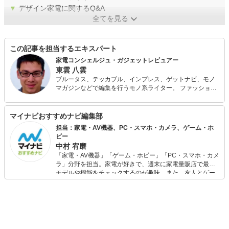
▼
デザイン家電に関するQ&A
全てを見る
この記事を担当するエキスパート
家電コンシェルジュ・ガジェットレビュアー
東雲 八雲
ブルータス、テッカブル、インプレス、ゲットナビ、モノ
マガジンなどで編集を行うモノ系ライター。 ファッション
や家電のスペックだけでなく、ストーリーやブランド性ま
で加味して良い品を探すのが好き。 週6日の秋葉原・銀座
ウォッチや、海外製品の調査まで、とにかく人よりいい品
マイナビおすすめナビ編集部
を探すのが大好き。（今まで購入した家電で家が１軒建つ
担当：家電・AV機器、PC・スマホ・カメラ、ゲーム・ホ
とか建たないとか。）
ビー
中村 宥磨
「家電・AV機器」「ゲーム・ホビー」「PC・スマホ・カメ
ラ」分野を担当。家電が好きで、週末に家電量販店で最新
モデルや機能をチェックするのが趣味。また、友人とゲー
ムを楽しみながら、新作タイトルやイベント情報もいち早
くキャッチ。記事を通して、生活の質を底上げしてくれる
スタイリッシュで使いやすい家電や、みんなで楽しめるゲ
ームを発信していきます！