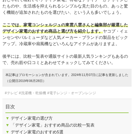
たものや、生活感を抑えられるシンプルな見た目のもの、あっと驚
く機能が追加されたものを選びたい、という人も多いでしょう。
ここでは、家電コンシェルジュの東雲八雲さんと編集部が厳選した
デザイン家電のおすすめ商品と選び方を紹介します。
ヤコブ・イェ
ンセンやバルミューダなど人気メーカー・ブランドの製品をピック
アップ。冷蔵庫や扇風機などいろんなアイテムがありますよ。
後半には、比較一覧表や通販サイトの最新人気ランキングもあるの
で、売れ筋や口コミとあわせてチェックしてみてください。
本記事はプロモーションが含まれています。2024年11月07日に記事を更新しました
（公開日2019年06月28日）
#テレビ
#洗濯機・乾燥機
#電子レンジ・オーブンレンジ
目次
▼
デザイン家電の選び方
▼
「デザイン家電」おすすめ商品の比較一覧表
▼
デザイン家電のおすすめ5選