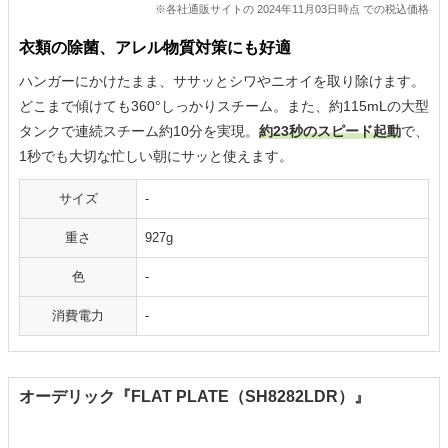
※各社通販サイトの 2024年11月03日時点 での税込価格
衣類の除菌、アレル物質対策にも好適
ハンガーにかけたまま、ササッとシワやニオイを取り除けます。
どこまで傾けても360°しっかりスチーム。また、約115mLの大型
タンクで連続スチーム約10分を実現。
約23秒のスピード起動
で、
1秒でも大切な忙しい朝にサッと使えます。
サイズ
-
重さ
927g
色
-
消費電力
-
オーデリック『FLAT PLATE（SH8282LDR）』