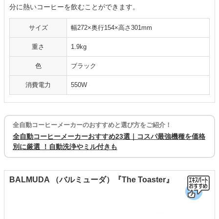
分に熱いコーヒーを飲むことができます。
サイズ
幅272×奥行154×高さ301mm
重さ
1.9kg
色
ブラック
消費電力
550W
全自動コーヒーメーカーのおすすめと選び方をご紹介！
全自動コーヒーメーカーおすすめ23選｜コスパ最強機種を価格
別に厳選 ！自動洗浄やミル付きも
BALMUDA （バルミューダ）『The Toaster』