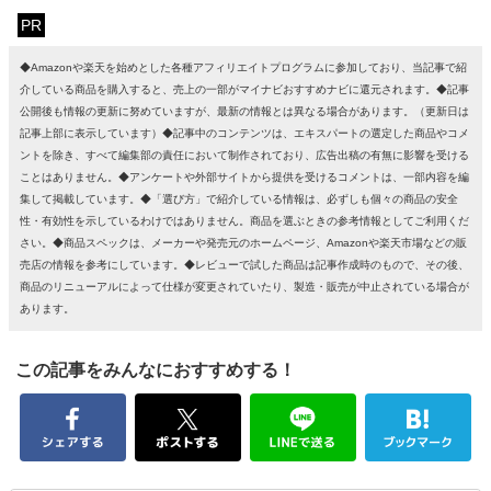
PR
◆Amazonや楽天を始めとした各種アフィリエイトプログラムに参加しており、当記事で紹
介している商品を購入すると、売上の一部がマイナビおすすめナビに還元されます。◆記事
公開後も情報の更新に努めていますが、最新の情報とは異なる場合があります。（更新日は
記事上部に表示しています）◆記事中のコンテンツは、エキスパートの選定した商品やコメ
ントを除き、すべて編集部の責任において制作されており、広告出稿の有無に影響を受ける
ことはありません。◆アンケートや外部サイトから提供を受けるコメントは、一部内容を編
集して掲載しています。◆「選び方」で紹介している情報は、必ずしも個々の商品の安全
性・有効性を示しているわけではありません。商品を選ぶときの参考情報としてご利用くだ
さい。◆商品スペックは、メーカーや発売元のホームページ、Amazonや楽天市場などの販
売店の情報を参考にしています。◆レビューで試した商品は記事作成時のもので、その後、
商品のリニューアルによって仕様が変更されていたり、製造・販売が中止されている場合が
あります。
この記事をみんなにおすすめする！