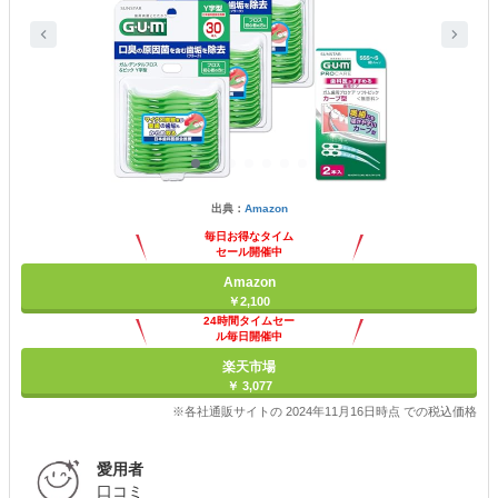
出典：
Amazon
毎日お得なタイム
セール開催中
Amazon
￥2,100
24時間タイムセー
ル毎日開催中
楽天市場
￥ 3,077
※各社通販サイトの 2024年11月16日時点 での税込価格
愛用者
口コミ