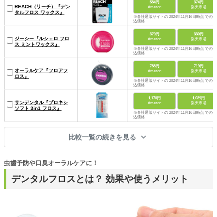
584円
374円
REACH（リーチ）『デン
Amazon
楽天市場
タルフロス ワックス』
※各社通販サイトの 2024年11月16日時点 での税
込価格
379円
330円
ジーシー『ルシェロ フロ
Amazon
楽天市場
ス ミントワックス』
※各社通販サイトの 2024年11月16日時点 での税
込価格
788円
719円
オーラルケア『フロアフ
Amazon
楽天市場
ロス』
※各社通販サイトの 2024年11月16日時点 での税
込価格
1,170円
1,089円
サンデンタル『プロキシ
Amazon
楽天市場
ソフト 3in1 フロス』
※各社通販サイトの 2024年11月16日時点 での税
込価格
比較一覧の続きを見る
虫歯予防や口臭オーラルケアに！
デンタルフロスとは？ 効果や使うメリット