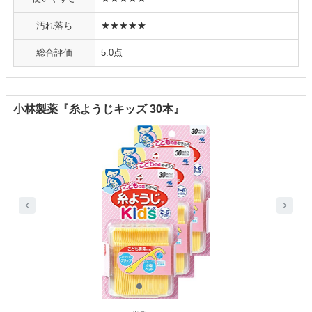
汚れ落ち
★★★★★
総合評価
5.0点
小林製薬『糸ようじキッズ 30本』