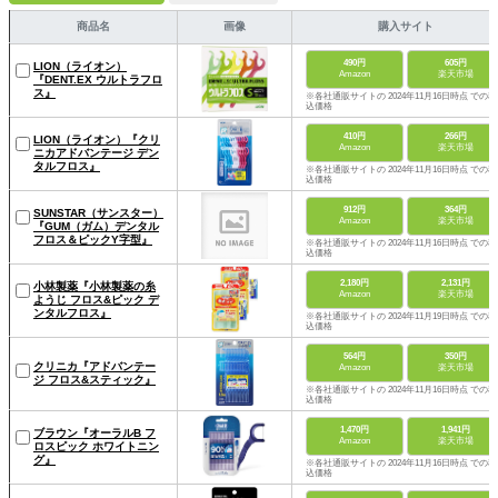
商品名
画像
購入サイト
490円
605円
LION（ライオン）
Amazon
楽天市場
『DENT.EX ウルトラフロ
ス』
※各社通販サイトの 2024年11月16日時点 での税
込価格
410円
266円
LION（ライオン）『クリ
Amazon
楽天市場
ニカアドバンテージ デン
タルフロス』
※各社通販サイトの 2024年11月16日時点 での税
込価格
912円
364円
SUNSTAR（サンスター）
Amazon
楽天市場
『GUM（ガム）デンタル
フロス＆ピックY字型』
※各社通販サイトの 2024年11月16日時点 での税
込価格
2,180円
2,131円
小林製薬『小林製薬の糸
Amazon
楽天市場
ようじ フロス&ピック デ
ンタルフロス』
※各社通販サイトの 2024年11月19日時点 での税
込価格
564円
350円
クリニカ『アドバンテー
Amazon
楽天市場
ジ フロス&スティック』
※各社通販サイトの 2024年11月16日時点 での税
込価格
1,470円
1,941円
ブラウン『オーラルB フ
Amazon
楽天市場
ロスピック ホワイトニン
グ』
※各社通販サイトの 2024年11月16日時点 での税
込価格