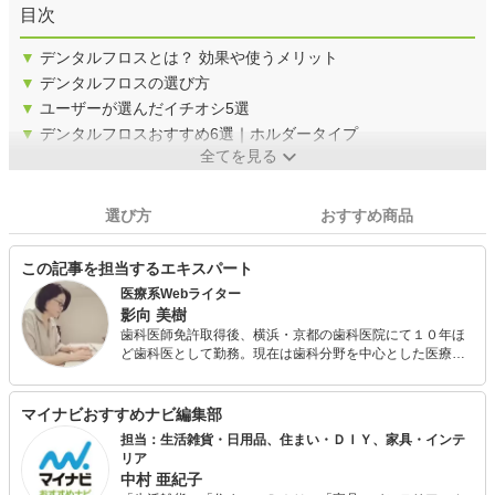
目次
▼
デンタルフロスとは？ 効果や使うメリット
▼
デンタルフロスの選び方
▼
ユーザーが選んだイチオシ5選
▼
デンタルフロスおすすめ6選｜ホルダータイプ
全てを見る
選び方
おすすめ商品
この記事を担当するエキスパート
医療系Webライター
影向 美樹
歯科医師免許取得後、横浜・京都の歯科医院にて１０年ほ
ど歯科医として勤務。現在は歯科分野を中心とした医療系
Webライターとして活動中。 一般向けの情報記事や歯科医
師の仕事・転職に関する記事などを執筆。 また歯科医院ホ
ームページのコンテンツ内における文章作成や院内にて配
マイナビおすすめナビ編集部
布するニュースレターの作成も手掛ける。プライベートで
担当：生活雑貨・日用品、住まい・ＤＩＹ、家具・インテ
は一児の母。
リア
中村 亜紀子