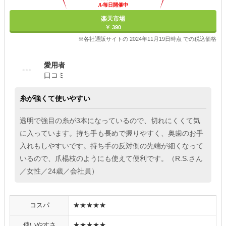
ル毎日開催中
楽天市場
￥ 390
※各社通販サイトの 2024年11月19日時点 での税込価格
愛用者
口コミ
糸が強くて使いやすい
透明で強目の糸が3本になっているので、切れにくくて気
に入っています。持ち手も長めで握りやすく、奥歯のお手
入れもしやすいです。持ち手の反対側の先端が細くなって
いるので、爪楊枝のようにも使えて便利です。（R.S.さん
／女性／24歳／会社員）
コスパ
★★★★★
使いやすさ
★★★★★