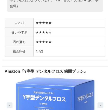
やすい仕様になっています。（A.Y.さん／女性／47歳／事
務職）
コスパ
★★★★★
使いやすさ
★★★★☆
汚れ落ち
★★★★★
総合評価
4.7点
Amazon『Y字型 デンタルフロス 歯間ブラシ』