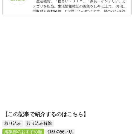
「生活雑貨」「住まい・ＤＩＹ」「家具・インテリア」カ
テゴリを担当。生活情報雑誌の編集を15年以上で、お宅訪
問取材も多数経験。DIY歴は7～8年ほどで、壁のペンキ塗
りや壁紙チェンジなどもチャレンジ済み。初心者でもモノ
選びがしやすい記事をお届けします！
【この記事で紹介するのはこちら】
絞り込み
絞り込み解除
編集部のおすすめ順
価格の安い順