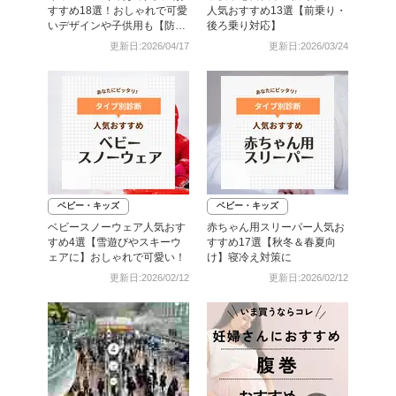
すすめ18選！おしゃれで可愛
人気おすすめ13選【前乗り・
いデザインや子供用も【防
後ろ乗り対応】
寒】
更新日:2026/04/17
更新日:2026/03/24
ベビー・キッズ
ベビー・キッズ
ベビースノーウェア人気おす
赤ちゃん用スリーパー人気お
すめ4選【雪遊びやスキーウ
すすめ17選【秋冬＆春夏向
ェアに】おしゃれで可愛い！
け】寝冷え対策に
更新日:2026/02/12
更新日:2026/02/12