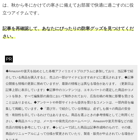
は、秋から冬にかけての寒さに備えてお部屋で快適に過ごすのに役
立つアイテムです。
記事を再確認して、あなたにぴったりの防寒グッズを見つけてくだ
さい。
PR
◆Amazonや楽天を始めとした各種アフィリエイトプログラムに参加しており、当記事で紹
介している商品を購入すると、売上の一部がマイナビおすすめナビに還元されます。◆記事
公開後も情報の更新に努めていますが、最新の情報とは異なる場合があります。（更新日は
記事上部に表示しています）◆記事中のコンテンツは、エキスパートの選定した商品やコメ
ントを除き、すべて編集部の責任において制作されており、広告出稿の有無に影響を受ける
ことはありません。◆アンケートや外部サイトから提供を受けるコメントは、一部内容を編
集して掲載しています。◆「選び方」で紹介している情報は、必ずしも個々の商品の安全
性・有効性を示しているわけではありません。商品を選ぶときの参考情報としてご利用くだ
さい。◆商品スペックは、メーカーや発売元のホームページ、Amazonや楽天市場などの販
売店の情報を参考にしています。◆レビューで試した商品は記事作成時のもので、その後、
商品のリニューアルによって仕様が変更されていたり、製造・販売が中止されている場合が
あります。