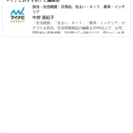
マイナビおすすめナビ編集部
担当：生活雑貨・日用品、住まい・ＤＩＹ、家具・インテ
リア
中村 亜紀子
「生活雑貨」「住まい・ＤＩＹ」「家具・インテリア」カ
テゴリを担当。生活情報雑誌の編集を15年以上で、お宅訪
問取材も多数経験。DIY歴は7～8年ほどで、壁のペンキ塗
りや壁紙チェンジなどもチャレンジ済み。初心者でもモノ
選びがしやすい記事をお届けします！