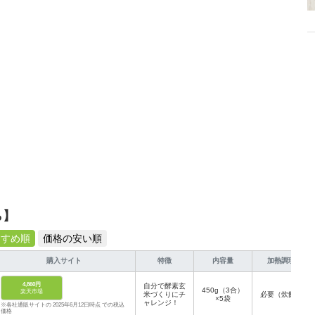
介します。
ら】
すすめ順
価格の安い順
購入サイト
特徴
内容量
加熱調理
4,860円
自分で酵素玄
450g（3合）
楽天市場
米づくりにチ
必要（炊飯）
×5袋
ャレンジ！
※各社通販サイトの 2025年6月12日時点 での税込
価格