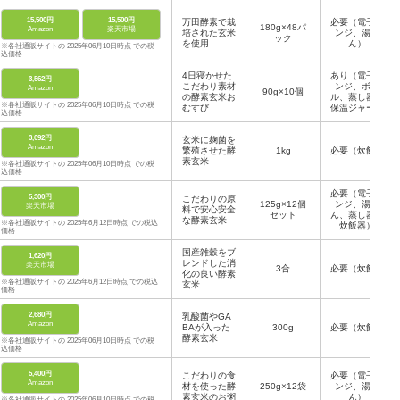
15,500円
15,500円
万田酵素で栽
必要（電子レ
180g×48パ
Amazon
楽天市場
培された玄米
ンジ、湯せ
ック
を使用
ん）
※各社通販サイトの 2025年06月10日時点 での税
込価格
4日寝かせた
あり（電子レ
3,562円
こだわり素材
ンジ、ボイ
Amazon
90g×10個
の酵素玄米お
ル、蒸し器、
※各社通販サイトの 2025年06月10日時点 での税
むすび
保温ジャー、
込価格
自然解凍でも
可）
3,092円
玄米に麹菌を
Amazon
繁殖させた酵
1kg
必要（炊飯）
素玄米
※各社通販サイトの 2025年06月10日時点 での税
込価格
必要（電子レ
5,300円
こだわりの原
125g×12個
ンジ、湯せ
楽天市場
料で安心安全
セット
ん、蒸し器、
な酵素玄米
※各社通販サイトの 2025年6月12日時点 での税込
炊飯器）
価格
国産雑穀をブ
1,620円
レンドした消
楽天市場
3合
必要（炊飯）
化の良い酵素
※各社通販サイトの 2025年6月12日時点 での税込
玄米
価格
2,680円
乳酸菌やGA
Amazon
BAが入った
300g
必要（炊飯）
酵素玄米
※各社通販サイトの 2025年06月10日時点 での税
込価格
5,400円
こだわりの食
必要（電子レ
Amazon
材を使った酵
250g×12袋
ンジ、湯せ
素玄米のお粥
ん）
※各社通販サイトの 2025年06月10日時点 での税