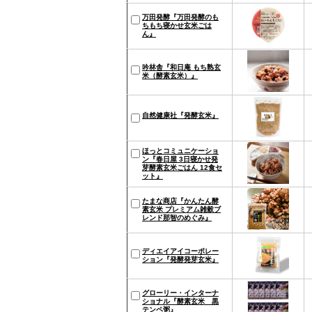
万田発酵『万田発酵のも
ちもち寝かせ玄米ごは
ん』
吟林舎『和日庵 もち熟玄
米（酵素玄米）』
自然健康社『発酵玄米』
ほっとコミュニケーショ
ン『春日屋 3日寝かせ発
芽酵素玄米ごはん 12食セ
ット』
たまな商店『かんたん酵
素玄米 プレミアム雑穀ブ
レンド那智のめぐみ』
ディエイアイコーポレー
ション『発酵発芽玄米』
グローリー・インターナ
ショナル『酵素玄米 黒
テンペ粥』