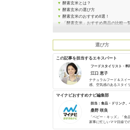
▼
酵素玄米とは？
▼
酵素玄米の選び方
▼
酵素玄米のおすすめ8選！
▼
「酵素玄米」おすすめ商品の比較一
選び方
この記事を担当するエキスパート
フードスタイリスト・料
江口 恵子
ナチュラルフード＆スイーツカフェ ORI
感、空気感のあるスタイリングと実生活
カフェとあらゆるシチュ
中。
マイナビおすすめナビ編集部
担当：食品・ドリンク、
桑野 咲良
「ベビー・キッズ」「食
家事に忙しいママ目線で
ックスタイムを楽しむた