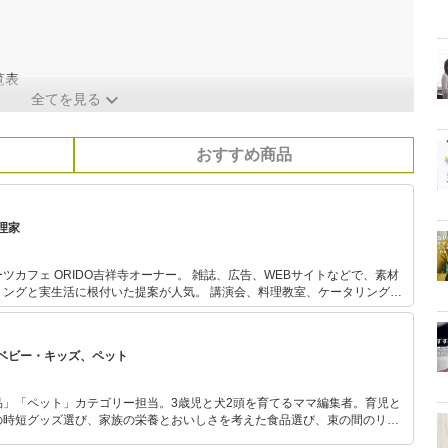
覧表
全てを見る
おすすめ商品
理家
DO吉祥寺オーナー。 雑誌、広告、WEBサイトなどで、素材
に根付いた提案が人気。 講演会、料理教室、ケータリング、
エーションで野菜たっぷりのおいしくて体に優しい料理を伝えるべく活動
ベビー・キッズ、ペット
品」「ペット」カテゴリー担当。3歳児と犬2頭を育てるママ編集者。育児と
の時短グッズ選び、家族の栄養とおいしさを考えた食品選び、束の間のリラ
めのスイーツ選びに自信あり。鋭い目線で商品を見極め、少しでも日々の生