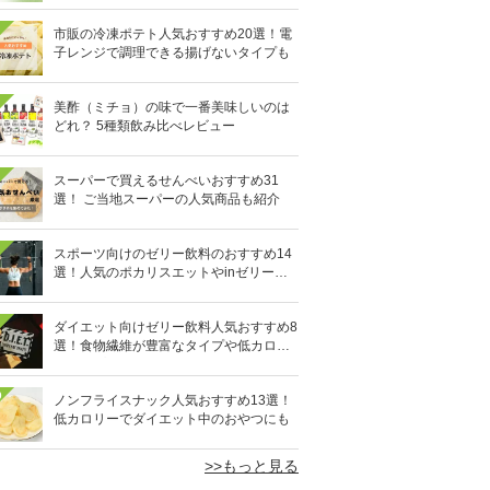
市販の冷凍ポテト人気おすすめ20選！電
子レンジで調理できる揚げないタイプも
美酢（ミチョ）の味で一番美味しいのは
どれ？ 5種類飲み比べレビュー
スーパーで買えるせんべいおすすめ31
選！ ご当地スーパーの人気商品も紹介
スポーツ向けのゼリー飲料のおすすめ14
選！人気のポカリスエットやinゼリーな
ど
ダイエット向けゼリー飲料人気おすすめ8
選！食物繊維が豊富なタイプや低カロリ
ータイプなど
0
ノンフライスナック人気おすすめ13選！
低カロリーでダイエット中のおやつにも
>>もっと見る