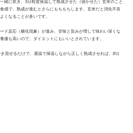
一緒に炊き、3日程度保温して熟成させた（寝かせた）玄米のこと
食感で、熟成が進むとさらにもちもちします。玄米だと消化不良
よくなることが多いです。
ード反応（糖化現象）が進み、甘味と旨みが増して味わい深くな
養価も高いので、ダイエットにもいいとされています。
かき混ぜるだけで、適温で保温しながら正しく熟成させれば、約1