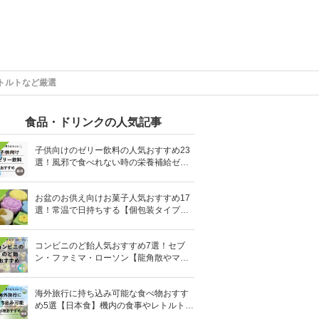
トルトなど厳選
食品・ドリンクの人気記事
子供向けのゼリー飲料の人気おすすめ23
選！風邪で食べれない時の栄養補給ゼリ
ーも
お盆のお供え向けお菓子人気おすすめ17
選！常温で日持ちする【個包装タイプ
も】
コンビニのど飴人気おすすめ7選！セブ
ン・ファミマ・ローソン【龍角散やマヌ
カハニーも】
海外旅行に持ち込み可能な食べ物おすす
め5選【日本食】機内の食事やレトルト食
品など