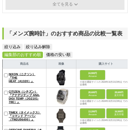
厚み
約12mm
全てを見る
「メンズ腕時計」のおすすめ商品の比較一覧表
絞り込み
絞り込み解除
編集部のおすすめ順
価格の安い順
商品名
画像
購入サイト
24,800円
NIXON（ニクソン）
Amazon
『THE
HEAT（A1320）』
※各社通販サイトの 2024年10月21日時点 での税
込価格
CITIZEN（シチズン）
28,600円
28,600円
『アナデジテンプ ANA-
Amazon
楽天市場
DIGI TEMP（JG2101-
※各社通販サイトの 2024年10月21日時点 での税
78E）』
込価格
13,200円
16,500円
TIMEX（タイメックス）
Amazon
楽天市場
『コマンド アーバン
（TW2U56400）』
※各社通販サイトの 2024年10月21日時点 での税
込価格
OFFICINE PANERAI（オ