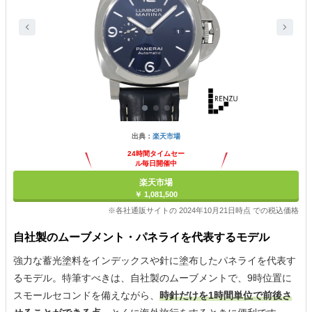
出典：
楽天市場
24時間タイムセー
ル毎日開催中
楽天市場
￥ 1,081,500
※各社通販サイトの 2024年10月21日時点 での税込価格
自社製のムーブメント・パネライを代表するモデル
強力な蓄光塗料をインデックスや針に塗布したパネライを代表す
るモデル。特筆すべきは、自社製のムーブメントで、9時位置に
スモールセコンドを備えながら、
時針だけを1時間単位で前後さ