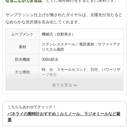
せることができる点
。とくに海外旅行をするときに便利です。
サンブラッシュ仕上げが施されたダイヤルは、太陽光が当たると
なめらかな光沢感を生み出してくれます。
ムーブメント
機械式（自動巻き）
ステンレススチール／風防素材：サファイアク
素材
リスタル風防
防水機能
300m防水
時、分、スモールセコンド、日付、パワーリザ
主な機能
ーブ表示
厚み
6mm
全てを見る
こちらもあわせてチェック！
パネライの腕時計おすすめ｜ルミノール、ラジオミールなど厳
選