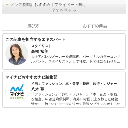
▼
メンズ腕時計おすすめ｜プライベート向け
全てを見る
選び方
おすすめ商品
この記事を担当するエキスパート
スタイリスト
高橋 禎美
大手アパレルメーカーを退職後、パーソナルカラーコンサ
ルタント、スタイリストとして独立。お客様に合わせたバ
ランスの取り方やファッションを楽しむコツを分かりやす
くアドバイス。パーソナルカラー診断も会社員時代から仕
事の中で関わっており実績と定評がある。 また、FPとして
マイナビおすすめナビ編集部
も活動しており、個人FP相談や投資初心者の女性に向けた
担当：ファッション、本・音楽・映画、旅行・レジャー
「はじめての投資セミナー」を開催中。お金とファッショ
八木 葵
ンに興味のある女性に支持されている。
「ファッション」「旅行・レジャー」「本・音楽・映画」
を担当。47都道府県制覇、海外10か国以上を旅した経験を
活かし、旅ごとにテーマを決めて最適なプランを考えるの
が得意。また、アパレルショップでの販売経験もあり。誰
でも手軽に楽しめるプチプラとトレンドを取り入れたコー
ディネートを提案します。本や映画から受けたインスピレ
ーションを日常や仕事に活かすことを大切にし、記事では