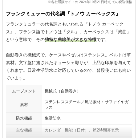
※各社通販サイトの 2024年10月21日時点 での税込価格
フランクミュラーの代名詞『トノウ カーベックス』
フランクミュラーの代名詞ともいわれる『トノウ カーベック
ス』。フランス語でトノウは「タル」、カーベックスは「湾曲」
という意味で、その
独特な曲線美が大きな特徴
です。
自動巻きの機械式で、ケースやベゼルはステンレス。ベルトは革
素材。文字盤に施されたギョーシェ彫りが、上品な印象を与えて
くれます。日常生活防水に対応しているので、普段使いにも向い
ています。
ムーブメント
機械式（自動巻き）
ステンレススチール／風防素材：サファイヤガ
素材
ラス
防水機能
生活防水
主な機能
カレンダー機能（日付）、第2時間帯表示