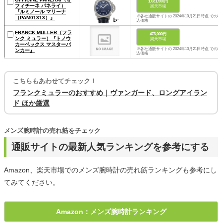
1,081,500円
フィチーネ パネライ）
楽天市場
『ルミノール マリーナ
※各社通販サイトの 2024年10月21日時点 での税
（PAM01313）』
込価格
FRANCK MULLER（フラ
473,000円
ンク ミュラー）『トノウ
楽天市場
カーベックス マスターバ
※各社通販サイトの 2024年10月21日時点 での税
ンカー』
込価格
こちらもあわせてチェック！
フランクミュラーのおすすめ｜ヴァンガード、ロングアイラン
ド ほか厳選
メンズ腕時計の売れ筋をチェック
通販サイトの最新人気ランキングを参考にする
Amazon、楽天市場でのメンズ腕時計の売れ筋ランキングも参考にし
てみてください。
Amazon：メンズ腕時計ランキング