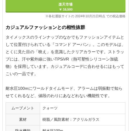
楽天市場
￥ 16,500
※各社通販サイトの 2024年10月21日時点 での税込価格
カジュアルファッションとの相性抜群
タイメックスのラインナップのなかでもファッションアイテムと
して位置付けられている『コマンド アーバン』。このモデルは、
とくに見た目の「映え」を意識したクリアカラーです。ストラッ
プには、汗や紫外線に強いTPSiVR（熱可塑性シリコーン加硫
物）を採用しています。カジュアルコーデに合わせるにはもって
こいの一品です。
耐水圧100mにワールドタイムモード、アラームは弱振動で知ら
せてくれるなど、値段のわりにあなどれない機能性です。
ムーブメント
クォーツ
素材
樹脂／風防素材：アクリルガラス
防水機能
耐水圧100m