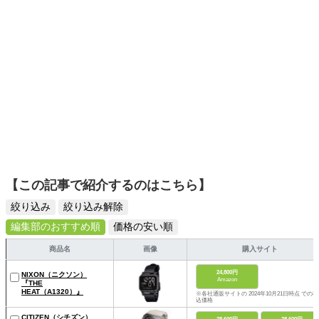
そんな視点から選んだおすすめ作品やアイテムを紹介しま
す。
【この記事で紹介するのはこちら】
絞り込み
絞り込み解除
編集部のおすすめ順
価格の安い順
商品名
画像
購入サイト
24,800円
NIXON（ニクソン）
Amazon
『THE
HEAT（A1320）』
※各社通販サイトの 2024年10月21日時点 での税
込価格
CITIZEN（シチズン）