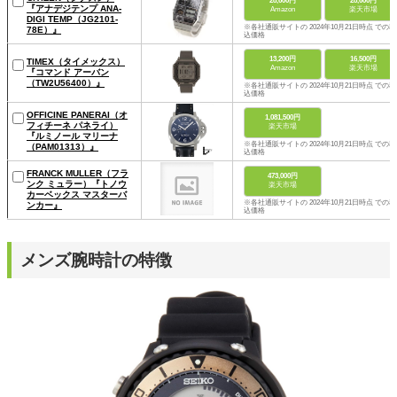
28,600円
28,600円
『アナデジテンプ ANA-
Amazon
楽天市場
DIGI TEMP（JG2101-
※各社通販サイトの 2024年10月21日時点 での税
78E）』
込価格
13,200円
16,500円
TIMEX（タイメックス）
Amazon
楽天市場
『コマンド アーバン
（TW2U56400）』
※各社通販サイトの 2024年10月21日時点 での税
込価格
OFFICINE PANERAI（オ
1,081,500円
フィチーネ パネライ）
楽天市場
『ルミノール マリーナ
※各社通販サイトの 2024年10月21日時点 での税
（PAM01313）』
込価格
FRANCK MULLER（フラ
473,000円
ンク ミュラー）『トノウ
楽天市場
カーベックス マスターバ
※各社通販サイトの 2024年10月21日時点 での税
ンカー』
込価格
メンズ腕時計の特徴