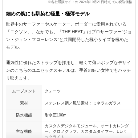
※各社通販サイトの 2024年10月21日時点 での税込価格
細めの腕にも馴染む軽量・極薄モデル
世界中のサーファーやスケーター、ボーダーに愛用されている
「ニクソン」。なかでも、『THE HEAT』はプロサーファー“ジョ
ン・ジョン・フローレンス”と共同開発した極小サイズを極めた
モデル。
通気性に優れたストラップを採用し、軽くて薄いポップなデザイ
ンのこちらのユニセックスモデルは、手首の細い女性でもバッチ
リ映えます。
ムーブメント
クォーツ
素材
ステンレス鋼／風防素材：ミネラルガラス
防水機能
耐水圧100m
カスタムデジタルモジュール、オートカレンダ
主な機能
ー、クロノグラフ、カスタムタイマー、ELバ
ックライト