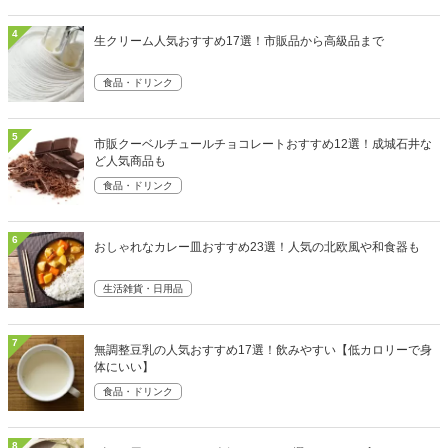
4
生クリーム人気おすすめ17選！市販品から高級品まで
食品・ドリンク
5
市販クーベルチュールチョコレートおすすめ12選！成城石井な
ど人気商品も
食品・ドリンク
6
おしゃれなカレー皿おすすめ23選！人気の北欧風や和食器も
生活雑貨・日用品
7
無調整豆乳の人気おすすめ17選！飲みやすい【低カロリーで身
体にいい】
食品・ドリンク
8