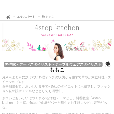
エキスパート
池 ももこ
池
料理家・フードスタイリスト・テーブルウェアスタイリスト
ももこ
お米もまともに炊けない料理オンチの状態から独学で華やか家庭料理・ス
イーツのプロに。
食事制限ゼロ、おいしい食事で−15kgのダイエットにも成功し、ファッシ
ョン誌の読者モデルなどとしても活動中。
きれいとおいしいはつくれる”を活動テーマとし、料理教室「4step
kitchen」を主宰。4stepで食卓がパッと華やぐお手軽レシピに定評があ
る。