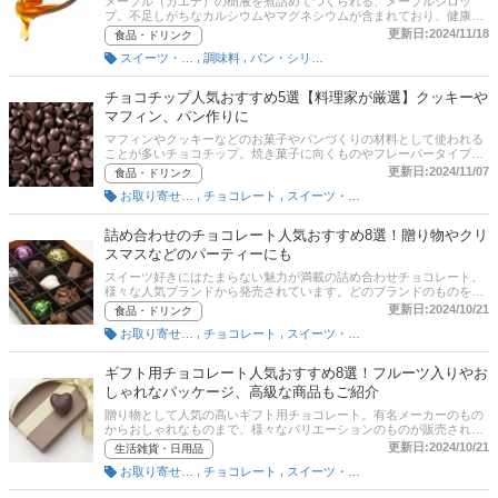
メープル（カエデ）の樹液を煮詰めてつくられる、メープルシロッ
プ。不足しがちなカルシウムやマグネシウムが含まれており、健康食
品としても注目度の高い食品です。この記事では、フードスタイリス
更新日:2024/11/18
食品・ドリンク
トの池 ももこさんへの取材をもとに、メープルシロップの選び方とお
,
,
スイーツ・菓子
調味料
パン・シリアル・スプレッド
すすめ商品を紹介します。ゴールデンやアンバーといったグレードの
種類があるので用途に合わせて選びましょう。カークランドやアレガ
ニーズといった人気ブランドを中心に、カナダ産や、コスパのいい業
チョコチップ人気おすすめ5選【料理家が厳選】クッキーや
務用などを厳選！記事後半には、楽天などの通販サイトの最新人気ラ
マフィン、パン作りに
ンキングのリンクがあるので、売れ筋や口コミをチェックしてみてく
ださい。
マフィンやクッキーなどのお菓子やパンづくりの材料として使われる
ことが多いチョコチップ。焼き菓子に向くものやフレーバータイプな
ど種類があるため、作りたいものに合わせて使い分けることがポイン
更新日:2024/11/07
食品・ドリンク
トです。この記事では、料理家でフードスタイリストの池 ももこさん
,
,
お取り寄せ（菓子・スイーツ）
チョコレート
スイーツ・菓子
への取材をもとに、チョコチップの選び方とおすすめの商品を紹介し
ます！ 記事後半では各通販サイトの売れ筋ランキングも掲載していま
す。作りたいものに合わせて最適なチョコチップを選びましょう！
詰め合わせのチョコレート人気おすすめ8選！贈り物やクリ
スマスなどのパーティーにも
スイーツ好きにはたまらない魅力が満載の詰め合わせチョコレート。
様々な人気ブランドから発売されています。どのブランドのものをチ
ョイスしていいのか迷ってしまいますよね。この記事ではチョコレー
更新日:2024/10/21
食品・ドリンク
トの中でもいろいろな味が楽しめる詰め合わせのチョコレートおすす
,
,
お取り寄せ（菓子・スイーツ）
チョコレート
スイーツ・菓子
め商品をご紹介しています。各ブランドの魅力や、ブランドごとのチ
ョコレートの特徴などを掲載しているので、ぜひ参考にしてみてくだ
さい。記事後半には、Amazonなどの通販サイトの最新人気ランキン
ギフト用チョコレート人気おすすめ8選！フルーツ入りやお
グのリンクもあるので、売れ筋や口コミを確認してみましょう。
しゃれなパッケージ、高級な商品もご紹介
贈り物として人気の高いギフト用チョコレート。有名メーカーのもの
からおしゃれなものまで、様々なバリエーションのものが販売されて
おり、目移りしてしまいます。この記事ではプレゼントや贈り物とし
更新日:2024/10/21
生活雑貨・日用品
て最適なギフト用チョコレートのおすすめ商品をご紹介しています。
,
,
お取り寄せ（菓子・スイーツ）
チョコレート
スイーツ・菓子
価格帯や有名メーカー、オシャレなものまで、様々な商品を掲載して
いますのでぜひ参考にしてください。