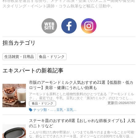
料理教室を運営する傍ら、メディア出演・企業でのメニュー開発や食空間
スタイリング・イベント講師・コラム執筆など幅広く活動中。
担当カテゴリ
生活雑貨・日用品
食品・ドリンク
エキスパートの新着記事
市販のアーモンドミルク人気おすすめ21選【低脂肪・低カ
ロリー】美容・健康にうれしい効果も
アーモンドを原料とした植物性飲料のひとつである「アーモンドミル
ク」。最近では、牛乳、豆乳に次ぐ「第3のミルク」のひとつとして
認知度が高まってきています。ビタミンEなどを豊富に含み栄養価が
更新日:2026/07/07
食品・ドリンク
高く、ダイエット中の方や健康志向の方に人気を集めています。この
,
ナッツ類・豆類
豆乳・豆乳飲料
記事では、スーパーや通販などで市販されている商品のなかから、ア
ーモンドミルクのおすすめ商品を厳選！美容や健康のために摂り入れ
たい方にうれしい「無糖タイプ」や、美味しく飲める「味（フレーバ
ステーキ皿のおすすめ8選【おしゃれな鉄板タイプも】人気
ー）付き」タイプ、オーガニックや添加物不使用のものまで幅広く紹
のニトリなど
介します。記事後半には、Amazonや楽天市場など通販サイトの人気
ランキングをはじめ、アーモンドミルクの美味しい飲み方やアレンジ
こんがり焼けた肉や野菜が、いつまでも熱々のまま食べることが可能
レシピも掲載。ぜひ参考にして毎日の生活に取り入れやすいアーモン
な、鉄などでできたステーキ皿。ダイソーなどの100均でも取り扱っ