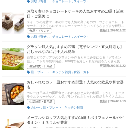
,
,
お取り寄せ（菓子・スイーツ）
チョコレート
スイーツ・菓子
め商品をご紹介。ビターやミルク、砂糖不使用・低糖質のものからお
菓子作りの材料にピッタリの大容量のものまで、お得で美味しい商品
を紹介しているので、ぜひ参考にしてください。
お取り寄せチョコレートケーキの人気おすすめ13選！誕生
日・ご褒美に
スイーツの定番ケーキの中でも人気の高いものの一つがチョコレート
ケーキ。ひとくちにチョコレートケーキといってもさまざまな種類が
ありますし、有名店や人気パティシエのものなど目移りしてしまいま
更新日:2024/11/22
食品・ドリンク
すね。この記事では、お取り寄せできるチョコレートケーキのおすす
,
,
お取り寄せ（菓子・スイーツ）
チョコレート
スイーツ・菓子
め商品を紹介します。自分へのご褒美や、身近な人の誕生日、クリス
マス、バレンタインなど特別な記念日にもぴったり。高級な人気店の
ガトーショコラやフォンダンショコラなどをピックアップしていま
グラタン皿人気おすすめ22選【電子レンジ・直火対応も】
す！後半には、比較一覧表や通販サイトの最新人気ランキングもある
おしゃれなのにお手入れ簡単
ので、売れ筋や口コミとあわせてチェックしてみてください。
自宅などでアツアツのグラタンを作るときに必要になる「グラタン
皿」。ニトリや無印良品、100均でもおしゃれな商品をたくさん見か
けますよね。この記事では、グラタン皿の選び方とユーザーイチオシ
更新日:2024/11/22
生活雑貨・日用品
の商品、編集部のおすすめの商品を厳選！ オーブン使用はもちろん、
,
,
皿・プレート
キッチン雑貨
食器・カトラリー
電子レンジや直火で使える便利な商品から、プレゼントにもぴったり
なストウブやル・クルーゼ、ブルーノなどの人気ブランドの商品など
幅広く紹介します。記事後半には、Amazonや楽天市場、ヤフーの人
おしゃれなカレー皿おすすめ23選！人気の北欧風や和食器
気売れ筋ランキングや、グラタン皿を使った料理の作り方レシピも掲
も
載。ぜひ最後までチェックして、おしゃれで使い勝手のよいグラタン
皿を見つけてくださいね。
カレーは日本人の国民食といわれるほど人気の料理。しかし、イッタ
ラやルクルーゼなど、人気ブランドのおしゃれな商品もたくさんあ
り、どれにするか迷ってしまいますよね。この記事では、料理家・フ
更新日:2024/11/19
生活雑貨・日用品
ードスタイリスト・テーブルウェアスタイリストの池 ももこさんに伺
,
,
カレー
皿・プレート
キッチン雑貨
ったカレー皿の上手な選び方と厳選したおすすめ商品をご紹介してい
ます。記事の後半では、Amazonなど通販サイトの人気ランキングも
あるので、売れ筋や口コミもチェックしてみてください。
メープルシロップ人気おすすめ15選！ポリフェノールやビ
タミン・ミネラルが豊富