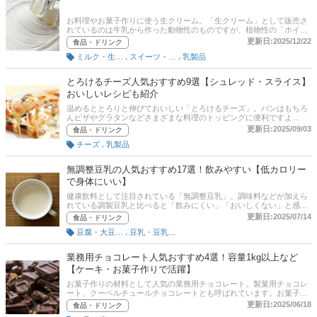
お料理やお菓子作りに使う生クリーム。「生クリーム」として販売さ
れているのは牛乳から作った動物性のものですが、植物性の「ホイッ
プクリーム」も並んで売られていて、生クリームとして使うことがあ
更新日:2025/12/22
食品・ドリンク
りますね。この記事では、料理家でフードスタイリストである池もも
,
,
ミルク・生クリーム
スイーツ・菓子
乳製品
こさんに、生クリーム・ホイップクリームの選び方とおすすめ商品を
紹介します。タカナシ乳業やめいらく、よつ葉、中沢乳業といった人
気メーカーのさまざまな脂肪分の商品をピックアップ。植物性のホイ
とろけるチーズ人気おすすめ9選【シュレッド・スライス】
ップクリームや豆乳入り商品も！後半には、比較一覧表や通販サイト
おいしいレシピも紹介
の最新人気ランキングもあるので、売れ筋や口コミとあわせてチェッ
クしてみてください。
温めるととろりと伸びておいしい「とろけるチーズ」。パンはもちろ
んピザやグラタンなどさまざまな料理のトッピングに便利ですよ
ね。。形状にはスライスチーズやシュレッドチーズがあり、使われて
更新日:2025/09/03
食品・ドリンク
いるチーズの種類もさまざまで、どれを選べばいいか悩んでしまう方
,
チーズ
乳製品
も多いのでは？ フードスタイリストの池 ももこさんへの取材をもと
に、とろけるチーズのおすすめ商品を厳選！雪印や森永、小岩井など
人気メーカーをご紹介します！ 記事後半には、Amazonや楽天市場な
無調整豆乳の人気おすすめ17選！飲みやすい【低カロリー
ど通販サイトの人気売れ筋ランキングや、とろけるチーズのおいしい
で身体にいい】
使い方レシピも掲載！ ぜひ最後までチェックして、おいしいとろける
チーズを見つけてくださいね。
健康飲料として注目されている「無調整豆乳」。調味料などが加えら
れている調製豆乳と比べると「飲みにくい」「おいしくない」と感じ
ている方もいらっしゃるでしょう。しかし、無調整豆乳は大豆の風味
更新日:2025/07/14
食品・ドリンク
をまるごと味わえるのが魅力。料理などにも幅広く使えます。本記事
,
豆腐・大豆製品
豆乳・豆乳飲料
では、フードスタイリストの池ももこさんへの取材をもとに、無調整
豆乳の選び方とユーザーイチオシの商品、編集部のおすすめ商品をご
紹介します。
業務用チョコレート人気おすすめ4選！容量1kg以上など
【ケーキ・お菓子作りで活躍】
お菓子作りの材料として人気の業務用チョコレート。製菓用チョコレ
ート、クーベルチュールチョコレートとも呼ばれています。お菓子作
りの材料としてだけではなく、そのまま食べてる方も増えてきており
更新日:2025/06/18
食品・ドリンク
人気も高まっていますよ。この記事では業務用チョコレートのおすす