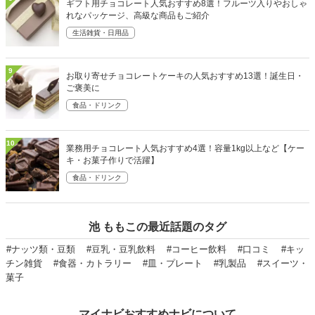
ギフト用チョコレート人気おすすめ8選！フルーツ入りやおしゃ
れなパッケージ、高級な商品もご紹介
生活雑貨・日用品
9
お取り寄せチョコレートケーキの人気おすすめ13選！誕生日・
ご褒美に
食品・ドリンク
10
業務用チョコレート人気おすすめ4選！容量1kg以上など【ケー
キ・お菓子作りで活躍】
食品・ドリンク
池 ももこの最近話題のタグ
#ナッツ類・豆類
#豆乳・豆乳飲料
#コーヒー飲料
#口コミ
#キッ
チン雑貨
#食器・カトラリー
#皿・プレート
#乳製品
#スイーツ・
菓子
マイナビおすすめナビについて