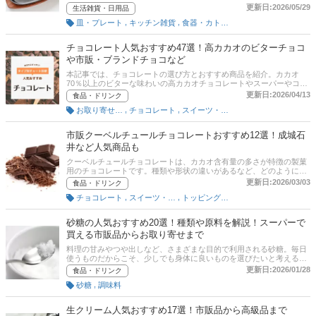
ドミルクを見つけてください。
ています。また、ステーキだけでなく、スパゲティや焼きそば、オー
更新日:2026/05/29
生活雑貨・日用品
ブン料理にも使えて便利。この記事では、料理家の池 ももこさんへの
,
,
皿・プレート
キッチン雑貨
食器・カトラリー
取材をもとに、ステーキ皿の選び方とおすすめ商品をご紹介します。
Amazonなど通販サイトの人気ランキングもあるので、売れ筋や口コ
ミをチェックしてみてください。
チョコレート人気おすすめ47選！高カカオのビターチョコ
や市販・ブランドチョコなど
本記事では、チョコレートの選び方とおすすめ商品を紹介。カカオ
70％以上のビターな味わいの高カカオチョコレートやスーパーやコン
ビニでも買える市販チョコ、バレンタインギフトやプレゼントにぴっ
更新日:2026/04/13
食品・ドリンク
たりの高級ブランドなど幅広く厳選しました。ユーザーに聞いたイチ
,
,
お取り寄せ（菓子・スイーツ）
チョコレート
スイーツ・菓子
オシ商品の口コミも紹介しているので要チェックです。後半には、比
較一覧表や通販サイトの最新人気ランキングもあるので、売れ筋や口
コミとあわせてチェックしてみてください。
市販クーベルチュールチョコレートおすすめ12選！成城石
井など人気商品も
クーベルチュールチョコレートは、カカオ含有量の多さが特徴の製菓
用のチョコレートです。種類や形状の違いがあるなど、どのように選
べばよいかわからない人も多いのではないでしょうか。そこでこの記
更新日:2026/03/03
食品・ドリンク
事では、クーベルチュールチョコレートの選び方の説明とおすすめ商
,
,
チョコレート
スイーツ・菓子
トッピング材料
品を紹介。市販されている人気の成城石井の商品や、大容量の業務用
商品、またおすすめのレシピも紹介しています。記事の後半には
Amazonや楽天など通販サイトの最新人気ランキングも載せています
砂糖の人気おすすめ20選！種類や原料を解説！スーパーで
ので、売れ筋や口コミもあわせてチェックしてみてください。
買える市販品からお取り寄せまで
料理の甘みやつや出しなど、さまざまな目的で利用される砂糖。毎日
使うものだからこそ、少しでも身体に良いものを選びたいと考える人
も少なくないでしょう。ここでは、フードスタイリストの池 ももこさ
更新日:2026/01/28
食品・ドリンク
んにお話をうかがい、砂糖の選び方とおすすめ商品をご紹介。記事後
,
砂糖
調味料
半には、通販サイトの最新人気ランキングのリンクがあるので、売れ
筋や口コミをチェックしてみてください。
生クリーム人気おすすめ17選！市販品から高級品まで