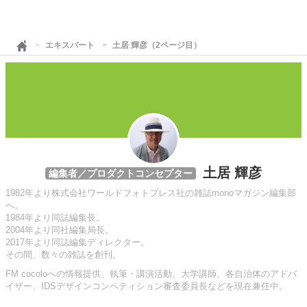
エキスパート
土居 輝彦（2ページ目）
土居 輝彦
編集者／プロダクトコンセプター
1982年より株式会社ワールドフォトプレス社の雑誌monoマガジン編集部
へ。
1984年より同誌編集長。
2004年より同社編集局長。
2017年より同誌編集ディレクター。
その間、数々の雑誌を創刊。
FM cocoloへの情報提供、執筆・講演活動、大学講師、各自治体のアドバ
イザー、IDSデザインコンペティション審査委員長などを現在兼任中。