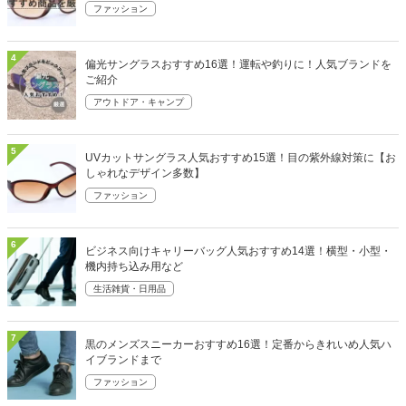
ファッション
4
偏光サングラスおすすめ16選！運転や釣りに！人気ブランドを
ご紹介
アウトドア・キャンプ
5
UVカットサングラス人気おすすめ15選！目の紫外線対策に【お
しゃれなデザイン多数】
ファッション
6
ビジネス向けキャリーバッグ人気おすすめ14選！横型・小型・
機内持ち込み用など
生活雑貨・日用品
7
黒のメンズスニーカーおすすめ16選！定番からきれいめ人気ハ
イブランドまで
ファッション