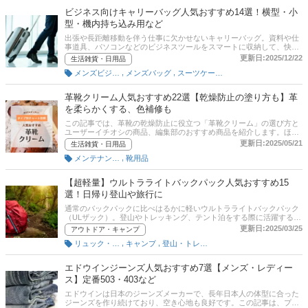
ビジネス向けキャリーバッグ人気おすすめ14選！横型・小
型・機内持ち込み用など
出張や長距離移動を伴う仕事に欠かせないキャリーバッグ。資料や仕
事道具、パソコンなどのビジネスツールをスマートに収納して、快適
に移動できるものを選びたいですよね。そこでこの記事では、『mono
更新日:2025/12/22
生活雑貨・日用品
マガジン』元編集長であり現在はプロダクトコンセプターの土居輝彦
,
,
メンズビジネスバッグ
メンズバッグ
スーツケース・キャリーケース
さんへの取材をもとに、ビジネス向けキャリーバッグの選び方とユー
ザーイチオシの商品、編集部のおすすめ商品を紹介します！TUMIなど
人気ブランドを中心に、横型・小型・飛行機の機内持ち込みできるサ
革靴クリーム人気おすすめ22選【乾燥防止の塗り方も】革
イズの商品や、車輪が付いて持ち運びやすい商品、おしゃれなデザイ
を柔らかくする、色補修も
ンの商品などを厳選。メンズ・レディース問わず使えるデザインも！
後半には、比較一覧表や通販サイトの最新人気ランキングもあるの
この記事では、革靴の乾燥防止に役立つ「革靴クリーム」の選び方と
で、売れ筋や口コミとあわせてチェックしてみてください。
ユーザーイチオシの商品、編集部のおすすめ商品を紹介します。ほか
にも傷を修復したり、ツヤを出したり、色を補修したり、革を柔らか
更新日:2025/05/21
生活雑貨・日用品
くしたりと効果はさまざま。アニリンやコロニル、コロンブスといっ
,
メンテナンス用品（靴用）
靴用品
た人気ブランドのミンクオイルなどを厳選！ チャート図に基づいたタ
イプ別診断も試してみてくださいね。ダイソーやセリアなどの100均
ショップでも販売されていますが、お気に入りの革靴に使うなら、有
【超軽量】ウルトラライトバックパック人気おすすめ15
名ブランドの商品を選んだほうが安全。比較一覧表や通販サイトの最
選！日帰り登山や旅行に
新人気ランキングもあるので、売れ筋や口コミとあわせてチェックし
てみてください。
通常のバックパックに比べはるかに軽いウルトラライトバックパック
（ULザック）。登山やトレッキング、テント泊をする際に活躍するア
イテムです。パタゴニアやモンベルをはじめ、軽さだけじゃない機能
更新日:2025/03/25
アウトドア・キャンプ
性に富んだ商品多数のメーカーから発売されています。そこでこの記
,
,
リュック・ザック（登山用）
キャンプ
登山・トレッキング
事では、ウルトラライトバックパックの選び方とおすすめ商品を紹介
します。20L、30L、50Lなど容量が商品によってさまざまなので、行
程と持ち物の量に応じてふさわしいものを選びましょう。後半には、
エドウインジーンズ人気おすすめ7選【メンズ・レディー
比較一覧表や通販サイトの最新人気ランキングもあるので、売れ筋や
ス】定番503・403など
口コミとあわせてチェックしてみてください。
エドウインは日本のジーンズメーカーで、長年日本人の体型に合った
ジーンズを作り続けており、空き心地も良好です。この記事は、プロ