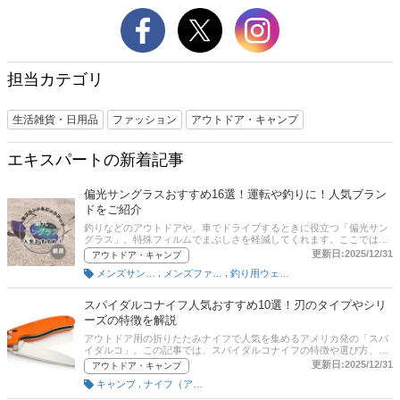
担当カテゴリ
生活雑貨・日用品
ファッション
アウトドア・キャンプ
エキスパートの新着記事
偏光サングラスおすすめ16選！運転や釣りに！人気ブラン
ドをご紹介
釣りなどのアウトドアや、車でドライブするときに役立つ「偏光サン
グラス」。特殊フィルムでまぶしさを軽減してくれます。ここでは、
偏光サングラスの選び方とおすすめ商品をご紹介します。レイバンや
更新日:2025/12/31
アウトドア・キャンプ
オークリー、タレックスなど人気ブランドの商品もピックアップ！ま
,
,
メンズサングラス
メンズファッション雑貨・小物
釣り用ウェア・靴・グローブ
た、通販サイトの最新人気ランキングも掲載していますので、売れ筋
や口コミもチェックしてみてくださいね。
スパイダルコナイフ人気おすすめ10選！刃のタイプやシリ
ーズの特徴を解説
アウトドア用の折りたたみナイフで人気を集めるアメリカ発の「スパ
イダルコ」。この記事では、スパイダルコナイフの特徴や選び方、そ
しておすすめ商品をご紹介。使いやすいモデルや切れ味のちがいなど
更新日:2025/12/31
アウトドア・キャンプ
も解説します。通販サイトの人気ランキングも掲載しているので、ど
,
キャンプ
ナイフ（アウトドア）
れがいいか迷ったときは参考にしてみてくださいね。