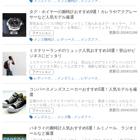
,
,
メンズアクセサリー
メンズ腕時計
メンズファッション
ュベルトやメタルベルト、レザーベルト（革ベルト）、ラバーベル
ト、ナイロンベルトなどさまざまで、有名メーカーのほとんどの高級
腕時計がベルト交換を楽しめます。記事後半には通販サイトの最新人
タグ・ホイヤーの腕時計おすすめ9選！カレラやアクアレー
気ランキングのリンクもあるので、売れ筋や口コミも確認してみてく
サーなど人気モデル厳選
ださい。
歴史あるスイスの時計ブランドとして知られるタグ・ホイヤー。フラ
ッグシップの「カレラ」を筆頭に、「フォーミュラ1」「アクアレー
サー」「オータヴィア」「モナコ」「リンク」「コネクテッド」のコ
更新日:2024/11/06
ファッション
レクションがあります。そこでこの記事では、タグ・ホイヤーの腕時
,
,
メンズ腕時計
レディースファッション
メンズファッション
計の選び方とおすすめ商品をご紹介します。メンズ・レディースとも
にピックアップしているので参考にしてみてください。後半には、比
較一覧表や通販サイトの最新人気ランキングもあるので、売れ筋や口
ミステリーランチのリュック人気おすすめ10選！登山やビ
コミとあわせてチェックしてみてください。
ジネスにピッタリ
ミステリーランチのリュックは、登山などのアウトドアシーンだけで
なく、ビジネス用としても人気です。過酷な状況にも耐えられるバッ
グとして、米軍や登山家をはじめ多くの人を魅了しています。この記
更新日:2024/11/05
ファッション
事では、元monoマガジン編集長の土居輝彦さんにお話をうかがい、ミ
,
,
レディースリュック
メンズリュック・バックパック
レディースバッグ
ステリーランチのリュックの選び方とおすすめ商品、ランキングをご
紹介。記事後半には、通販サイトの最新人気ランキングのリンクがあ
るので、売れ筋や口コミを確認してみてください。
コンバースメンズスニーカーおすすめ5選！人気モデルを厳
選
定番のチャックテイラーやワンスターなど、数多くのおしゃれなスニ
ーカーが揃っているコンバース。スニーカーとしてオーソドックスで
も、実際に履くとなると、どんな服に合わせていいのかわかりません
更新日:2024/10/22
ファッション
よね。本記事では、コンバースのメンズスニーカーの特徴やシリーズ
,
,
メンズスニーカー
メンズ靴
メンズファッション
ごとの種類、そしておすすめ商品を紹介します。スリッポンのローフ
ァータイプや紐タイプ、ハイカットタイプ、厚底タイプ、ゴアテック
ス素材を使った製品など種類はさまざま。好みに合うスニーカーを選
パネライの腕時計人気おすすめ6選！ルミノール、ラジオミ
んでみましょう。後半には、比較一覧表や通販サイトの最新人気ラン
ールなど厳選
キングもあるので、売れ筋や口コミとあわせてチェックしてみてくだ
さい。
「ラジオミール」「ルミノール」「ルミノール ドゥエ」「サブマーシ