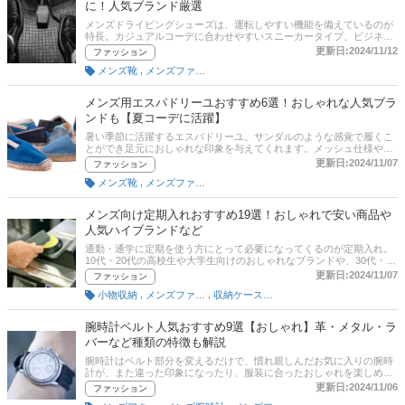
に！人気ブランド厳選
メンズドライビングシューズは、運転しやすい機能を備えているのが
特長。カジュアルコーデに合わせやすいスニーカータイプ、ビジネス
シーンで使えるシンプルなデザインなど、さまざまなアイテムがあり
更新日:2024/11/12
ファッション
ます。この記事では、メンズドライビングシューズの選び方とおすす
,
メンズ靴
メンズファッション
め商品をご紹介します。プーマやアディダスなどの人気ブランドを厳
選しました。後半には、比較一覧表や通販サイトの最新人気ランキン
グもあるので、売れ筋や口コミとあわせてチェックしてみてくださ
メンズ用エスパドリーユおすすめ6選！おしゃれな人気ブラ
い。
ンドも【夏コーデに活躍】
暑い季節に活躍するエスパドリーユ。サンダルのような感覚で履くこ
とができ足元におしゃれな印象を与えてくれます。メッシュ仕様や麻
のソールになっているものが多く、スリッポンのような感覚で夏にぴ
更新日:2024/11/07
ファッション
ったりのデザイン。そこでここでは、メンズ用エスパドリーユの選び
,
メンズ靴
メンズファッション
方とおすすめ商品を紹介します。超軽量モデルや人気ブランドもピッ
クアップ。後半には、比較一覧表や通販サイトの最新人気ランキング
もあるので、売れ筋や口コミとあわせてチェックしてみてください。
メンズ向け定期入れおすすめ19選！おしゃれで安い商品や
人気ハイブランドなど
通勤・通学に定期を使う方にとって必要になってくるのが定期入れ。
10代・20代の高校生や大学生向けのおしゃれなブランドや、30代・40
代の社会人におすすめのハイブランド本革など種類は様々。そこでこ
更新日:2024/11/07
ファッション
の記事では、メンズ向け定期入れの選び方とおすすめ商品を紹介しま
,
,
小物収納
メンズファッション雑貨・小物
収納ケース・ボックス
す。プレゼント向けの高級品やタフに使える安い商品もピックアッ
プ。後半には、比較一覧表や通販サイトの最新人気ランキングもある
ので、売れ筋や口コミとあわせてチェックしてみてください。
腕時計ベルト人気おすすめ9選【おしゃれ】革・メタル・ラ
バーなど種類の特徴も解説
腕時計はベルト部分を変えるだけで、慣れ親しんだお気に入りの腕時
計が、また違った印象になったり、服装に合ったおしゃれを楽しめま
す本記事では、『monoマガジン』元編集長の土居輝彦さんに腕時計ベ
更新日:2024/11/06
ファッション
ルトのおすすめ商品と選び方を教えてもらいました。種類も、メッシ