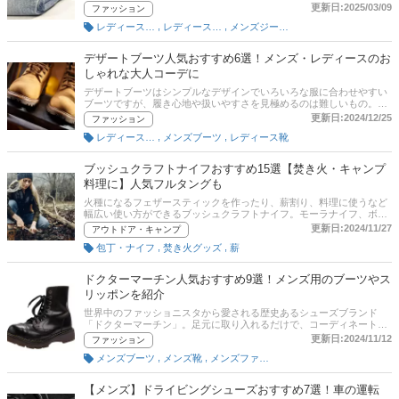
ダクトコンセプターの土居輝彦さんと編集部が、エドウインのジーン
更新日:2025/03/09
ファッション
ズの選び方とおすすめ商品を紹介します。メンズ・レディース向けに
,
,
レディースデニム・ジーンズ
レディースボトムス
メンズジーンズ
定番モデルの503や403などをピックアップ！ 2011年に登場した、伸
縮性がありストレスフリーにはけるジャージーズにも注目です。後半
には、比較一覧表や通販サイトの最新人気ランキングもあるので、売
デザートブーツ人気おすすめ6選！メンズ・レディースのお
れ筋や口コミとあわせてチェックしてみてください。
しゃれな大人コーデに
デザートブーツはシンプルなデザインでいろいろな服に合わせやすい
ブーツですが、履き心地や扱いやすさを見極めるのは難しいもの。ク
ラークスがとても有名で、メンズ、レディースともに多数の商品があ
更新日:2024/12/25
ファッション
ります。そこでこの記事では、デザートブーツの選び方とおすすめ商
,
,
レディースブーツ
メンズブーツ
レディース靴
品を紹介します。本革の高級モデルやリーズナブルな合成皮革もピッ
クアップ、後半には、比較一覧表や通販サイトの最新人気ランキング
もあるので、売れ筋や口コミとあわせてチェックしてみてください。
ブッシュクラフトナイフおすすめ15選【焚き火・キャンプ
料理に】人気フルタングも
火種になるフェザースティックを作ったり、薪割り、料理に使うなど
幅広い使い方ができるブッシュクラフトナイフ。モーラナイフ、ボー
カー、ユニフレームといった人気メーカーから、フルタング構造、カ
更新日:2024/11/27
アウトドア・キャンプ
ーボン素材など多数の商品が発売されています。そこでこの記事で
,
,
包丁・ナイフ
焚き火グッズ
薪
は、ブッシュクラフトナイフの選び方とおすすめ商品を紹介します。
コスパ最強から高級モデル、万能ナイフなどをピックアップ。後半に
は、通販サイトの口コミや評判、最新人気ランキングやスペック比較
ドクターマーチン人気おすすめ9選！メンズ用のブーツやス
表もありますので、ぜひチェックしてみてください。
リッポンを紹介
世界中のファッショニスタから愛される歴史あるシューズブランド
「ドクターマーチン」。足元に取り入れるだけで、コーディネートを
格上げできるので、ひとつは手に入れたいおしゃれアイテムです。こ
更新日:2024/11/12
ファッション
の記事では、ドクターマーチンのメンズシューズの選び方とおすすめ
,
,
メンズブーツ
メンズ靴
メンズファッション
商品を紹介します。定番3ホールや8ホール、10ホール、タッセルロー
ファー、チェルシーブーツ、サンダルなどを幅広くピックアップ。後
半には、比較一覧表や通販サイトの最新人気ランキングもあるので、
【メンズ】ドライビングシューズおすすめ7選！車の運転
売れ筋や口コミとあわせてチェックしてみてください。