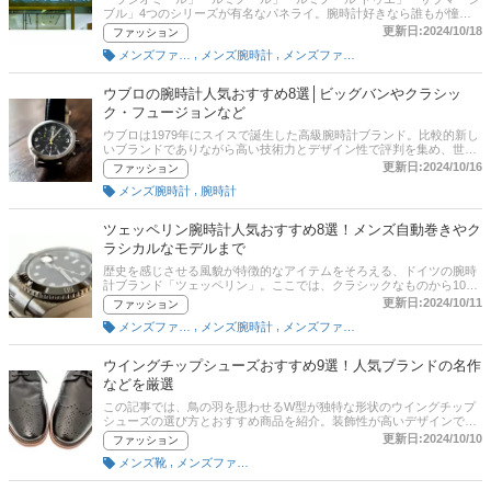
ブル」4つのシリーズが有名なパネライ。腕時計好きなら誰もが憧れ
るアイテムではないでしょうか？ここでは、元『monoマガジン』編集
更新日:2024/10/18
ファッション
長の土居輝彦さんと編集部が選んだパネライのおすすめと選び方のポ
,
,
メンズファッション雑貨・小物
メンズ腕時計
メンズファッション
イントについてご紹介します。後半には通販サイトの最新人気ランキ
ングもありますので、売れ筋や口コミも参考にしてみてください。
ウブロの腕時計人気おすすめ8選│ビッグバンやクラシッ
ク・フュージョンなど
ウブロは1979年にスイスで誕生した高級腕時計ブランド。比較的新し
いブランドでありながら高い技術力とデザイン性で評判を集め、世界
的に人気を獲得しています。ラバーと金属を融合させる自由かつ大胆
更新日:2024/10/16
ファッション
な発想、自社で素材を開発するこだわり、斬新なデザイン、刺激的な
,
メンズ腕時計
腕時計
コラボレーションなど、独自の活動を展開しています。この記事で
は、元『monoマガジン』編集長・土居輝彦さんと編集部が厳選したウ
ブロの腕時計のおすすめと選び方を紹介します。ビッグバンやクラシ
ツェッペリン腕時計人気おすすめ8選！メンズ自動巻きやク
ックフュージョンなど比較的安いモデルもピックアップしているので
ラシカルなモデルまで
ご参考に！後半には、比較一覧表や通販サイトの最新人気ランキング
もあるので、売れ筋や口コミとあわせてチェックしてみてください。
歴史を感じさせる風貌が特徴的なアイテムをそろえる、ドイツの腕時
計ブランド「ツェッペリン」。ここでは、クラシックなものから100
周年を記念したモデルなど、モデルツェッペリンの腕時計の選び方と
更新日:2024/10/11
ファッション
おすすめ商品を編集者／プロダクトコンセプターの土居輝彦さんに教
,
,
メンズファッション雑貨・小物
メンズ腕時計
メンズファッション
えてもらいます。通販サイトの最新人気ランキングのリンクがあるの
で、売れ筋や口コミを確認してみよう。
ウイングチップシューズおすすめ9選！人気ブランドの名作
などを厳選
この記事では、鳥の羽を思わせるW型が独特な形状のウイングチップ
シューズの選び方とおすすめ商品を紹介。装飾性が高いデザインでフ
ォーマルには向きませんが、カジュアルコーデやビジネスシーンで重
更新日:2024/10/10
ファッション
宝します。リーガルやドクターマーチン、チャーチ、コールハーンな
,
メンズ靴
メンズファッション
どが有名です。メンズだけでなくレディースにもぴったりなアイテム
はありますよ。後半には、比較一覧表や通販サイトの最新人気ランキ