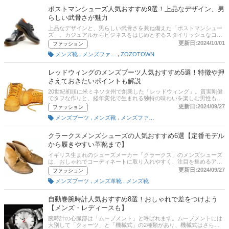
トス ドゥ カルティエ」、紳士にピッタリな「サントス デュモン」な
ポストマンシューズ人気おすすめ9選！上品なデザイン、男
ど、人気シリーズについても解説しています。さらに記事後半では、
らしい武骨さが魅力
通販サイトの人気売れ筋ランキングもチェックできます。とっておき
の一本をお探しの方は、ぜひ最後までご覧ください。
上品なデザインと、男らしい武骨さを兼ね備えた「ポストマンシュー
ズ」。カジュアルからビジネスをはじめとするスタイリッシュなコー
デまで、幅広く合わせられるアイテムです。この記事では、ポストマ
更新日:2024/10/01
ファッション
ンシューズの選び方とおすすめ商品をご紹介します。「レッドウィン
,
,
メンズ靴
メンズファッション
ZOZOTOWN
グ」や「ダナー」など、人気ブランドを厳選しました。デザインはも
ちろん、サイズ感やソールの素材もチェックして、自分にぴったりの
1足をみつけましょう！
レッドウィングのメンズブーツ人気おすすめ5選！特徴や押
さえておきたいポイントも解説
20世紀初頭に米ミネソタ州で創業した「レッドウィング」。質実剛健
でタフな作りと、経年変化で生まれる独特の味わいを楽しむ男性も多
いのではないでしょうか。この記事では、レッドウィングのブーツの
更新日:2024/09/27
ファッション
選び方とおすすめ商品を紹介します。人気のワークブーツ・アイリッ
,
,
メンズブーツ
メンズ靴
メンズファッション
シュセッターやエンジニアブーツ、チャッカブーツなどをピックアッ
プ。後半には、比較一覧表や通販サイトの最新人気ランキングもある
ので、売れ筋や口コミとあわせてチェックしてみてください。
クラークスメンズシューズの人気おすすめ6選【定番モデル
から履きやすい革靴まで】
イギリス生まれのシューズメーカー「クラークス」のメンズシューズ
は、おしゃれでコーディネートに取り入れやすく、注目を集めるアイ
テム。定番タイプや機能性にすぐれたシューズをたくさん販売してい
更新日:2024/09/27
ファッション
ており、選ぶのに迷う方もいるはずです。この記事では、プロダクト
,
,
メンズブーツ
メンズ革靴
メンズ靴
コンセプターの土居輝彦さんと編集部が、クラークスのメンズシュー
ズの選び方、おすすめ商品をご紹介します。
自動巻腕時計人気おすすめ8選！おしゃれで差をつけよう
【メンズ・レディースも】
腕時計の心臓部は「ムーブメント」と呼ばれます。ムーブメントには
大別して「クォーツ」と「機械式」の2種類があり、機械式はさらに