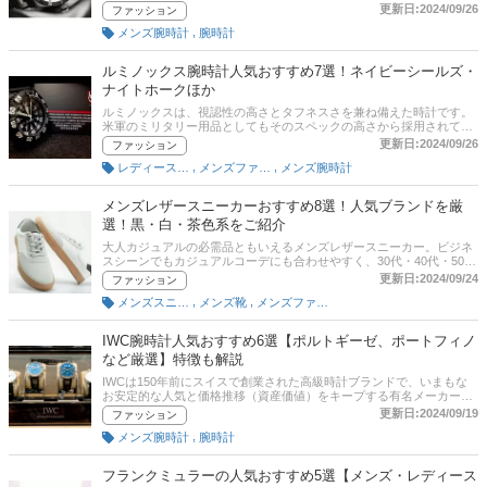
「手巻き」と「自動巻き」に分かれます。この記事では、自動巻腕時
更新日:2024/09/26
ファッション
計を選ぶ際のポイントとおすすめ商品をご紹介。通販サイトの最新人
,
メンズ腕時計
腕時計
気ランキングのリンクがあるので、売れ筋や口コミを確認してみてく
ださい。
ルミノックス腕時計人気おすすめ7選！ネイビーシールズ・
ナイトホークほか
ルミノックスは、視認性の高さとタフネスさを兼ね備えた時計です。
米軍のミリタリー用品としてもそのスペックの高さから採用されてい
ます。今回は、元『monoマガジン』編集長の土居 輝彦さんに取材
更新日:2024/09/26
ファッション
し、ルミノックスの腕時計の選び方とおすすめ商品をご紹介します。
,
,
レディースファッション雑貨
メンズファッション雑貨・小物
メンズ腕時計
記事後半には通販サイトの最新人気ランキングもありますので、売れ
筋や口コミをチェックしてみてください。
メンズレザースニーカーおすすめ8選！人気ブランドを厳
選！黒・白・茶色系をご紹介
大人カジュアルの必需品ともいえるメンズレザースニーカー。ビジネ
スシーンでもカジュアルコーデにも合わせやすく、30代・40代・50代
と年代問わず履けるのが魅力です。この記事では、メンズレザースニ
更新日:2024/09/24
ファッション
ーカーの選び方とおすすめ商品をご紹介します。各通販サイトの最新
,
,
メンズスニーカー
メンズ靴
メンズファッション
人気ランキングや口コミもあわせてチェックしてみてくださいね。
IWC腕時計人気おすすめ6選【ポルトギーゼ、ポートフィノ
など厳選】特徴も解説
IWCは150年前にスイスで創業された高級時計ブランドで、いまもな
お安定的な人気と価格推移（資産価値）をキープする有名メーカーで
す。ここでは、元『monoマガジン』編集長の土居輝彦さんと編集部が
更新日:2024/09/19
ファッション
厳選したIWC腕時計のおすすめと選び方のポイントをご紹介します。
,
メンズ腕時計
腕時計
通販サイトの最新人気ランキングも掲載していますので、売れ筋や口
コミもチェックしてみてください。
フランクミュラーの人気おすすめ5選【メンズ・レディース