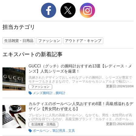
担当カテゴリ
生活雑貨・日用品
ファッション
アウトドア・キャンプ
エキスパートの新着記事
GUCCI（グッチ）の腕時計おすすめ13選【レディース・メ
ンズ】人気シリーズを厳選！
洗練されたデザインでおしゃれなグッチの腕時計。シリーズが豊富で
モチーフもさまざまなので、フォーマルからカジュアルまで幅広いス
タイルに合わせられるアイテムが勢揃いとなっています。この記事で
更新日:2024/10/04
ファッション
は、グッチの腕時計のおすすめと選び方をご紹介します。メンズ・レ
,
メンズ腕時計
腕時計
ディース共にピックアップしました。通販サイトの人気ランキングや
口コミも参考にしてみてくださいね！
カルティエのボールペン人気おすすめ8選！高級感溢れるデ
ザイン【男女問わず使える】
プレゼントに人気の高級ボールペン。なかでも、男性・女性問わず高
い評判を得ているのが、高級宝飾ブランド「カルティエ」のボールペ
ンです。世界5大ジュエラーのひとつでもあるカルティエらしいラグ
更新日:2024/10/03
生活雑貨・日用品
ジュアリーなデザインが魅力で、ジュエリーを身に付けるような感覚
,
,
ボールペン
筆記用具
文具
で使えます。この記事では、高級宝飾ブランド「カルティエ」のボー
ルペンの選び方やおすすめ商品をご紹介します。女性に人気の「サン