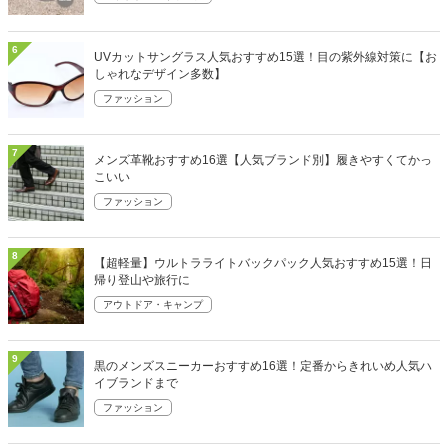
6
UVカットサングラス人気おすすめ15選！目の紫外線対策に【お
しゃれなデザイン多数】
ファッション
7
メンズ革靴おすすめ16選【人気ブランド別】履きやすくてかっ
こいい
ファッション
8
【超軽量】ウルトラライトバックパック人気おすすめ15選！日
帰り登山や旅行に
アウトドア・キャンプ
9
黒のメンズスニーカーおすすめ16選！定番からきれいめ人気ハ
イブランドまで
ファッション