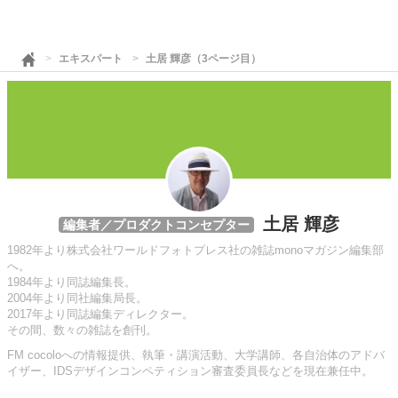
エキスパート
土居 輝彦（3ページ目）
土居 輝彦
編集者／プロダクトコンセプター
1982年より株式会社ワールドフォトプレス社の雑誌monoマガジン編集部
へ。
1984年より同誌編集長。
2004年より同社編集局長。
2017年より同誌編集ディレクター。
その間、数々の雑誌を創刊。
FM cocoloへの情報提供、執筆・講演活動、大学講師、各自治体のアドバ
イザー、IDSデザインコンペティション審査委員長などを現在兼任中。