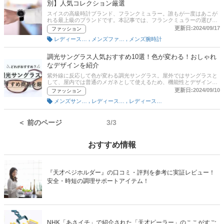
別】人気コレクション厳選
スイスの高級時計ブランド、フランクミュラー。誰もが一度はあこが
れる最上級のブランドです。本記事では、フランクミュラーの選び方
やおすすめ商品をご紹介。トノウカーベックス、ロングアイランド、
更新日:2024/09/17
ファッション
ヴァンガードなど上品なものや個性的なもの、印象的なコレクション
,
,
レディースファッション雑貨
メンズファッション雑貨・小物
メンズ腕時計
がたくさんありますので、ぜひ参考にしてくださいね。。
調光サングラス人気おすすめ10選！色が変わる！おしゃれ
なデザインを紹介
紫外線に反応して色が変わる調光サングラス。屋外ではサングラスと
して、屋内では普通のメガネとして使えるため、機能性とデザイン性
を兼ね備えていると話題になっています！しかし、調光サングラスは
更新日:2024/09/10
ファッション
いろいろなメーカー・ブランドから販売されており、どれがいいか迷
,
,
メンズサングラス
レディースサングラス
レディースファッション雑貨
ってしまいますよね。そこで本記事では、調光サングラスについて、
調光レンズの特徴や購入前に押さえておきたいデメリット、注意点、
そしておすすめ商品をご紹介。サングラスの王道レイバンやスポーツ
サングラスで人気のオークリー、お手頃価格で購入できるゾフなど、
＜ 前のページ
3/3
幅広くピックアップしています。ぜひ本記事を参考に、おしゃれで便
利な調光サングラスを見つけてくださいね！
おすすめ情報
『天才ベジホルダー』の口コミ・評判を参考に実証レビュー！
安全・時短の調理サポートアイテム！
NHK「あさイチ」で紹介された「天才ピーラー」のここがすご