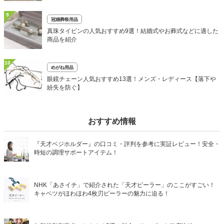
9
冠婚葬祭用品
真珠タイピンの人気おすすめ9選！結婚式やお葬式などに適した
商品を紹介
10
めがね用品
眼鏡チェーン人気おすすめ13選！メンズ・レディース【落下や
紛失を防ぐ】
おすすめ情報
『天才ベジホルダー』の口コミ・評判を参考に実証レビュー！安全・
時短の調理サポートアイテム！
NHK「あさイチ」で紹介された「天才ピーラー」のここがすごい！
キャベツがほわほわ4枚刃ピーラーの魅力に迫る！