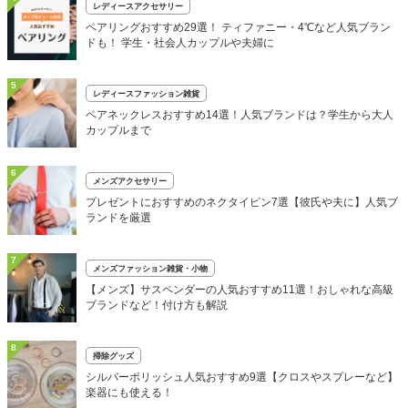
レディースアクセサリー
ペアリングおすすめ29選！ ティファニー・4℃など人気ブラン
ドも！ 学生・社会人カップルや夫婦に
5
レディースファッション雑貨
ペアネックレスおすすめ14選！人気ブランドは？学生から大人
カップルまで
6
メンズアクセサリー
プレゼントにおすすめのネクタイピン7選【彼氏や夫に】人気ブ
ランドを厳選
7
メンズファッション雑貨・小物
【メンズ】サスペンダーの人気おすすめ11選！おしゃれな高級
ブランドなど！付け方も解説
8
掃除グッズ
シルバーポリッシュ人気おすすめ9選【クロスやスプレーなど】
楽器にも使える！