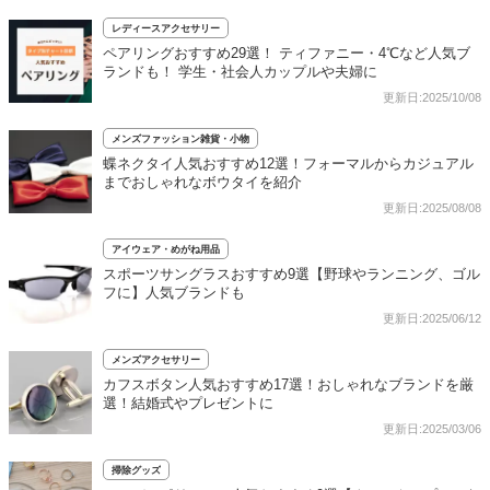
レディースアクセサリー
ペアリングおすすめ29選！ ティファニー・4℃など人気ブ
ランドも！ 学生・社会人カップルや夫婦に
更新日:2025/10/08
メンズファッション雑貨・小物
蝶ネクタイ人気おすすめ12選！フォーマルからカジュアル
までおしゃれなボウタイを紹介
更新日:2025/08/08
アイウェア・めがね用品
スポーツサングラスおすすめ9選【野球やランニング、ゴル
フに】人気ブランドも
更新日:2025/06/12
メンズアクセサリー
カフスボタン人気おすすめ17選！おしゃれなブランドを厳
選！結婚式やプレゼントに
更新日:2025/03/06
掃除グッズ