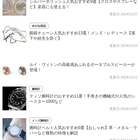
シルバーポリッシュ人気おすすめ9選【クロスやスプレーな
ど】楽器にも使える！
更新日:2024/11/27
めがね用品
眼鏡チェーン人気おすすめ13選！メンズ・レディース【落
下や紛失を防ぐ】
更新日:2024/11/15
ルイ・ヴィトンの高級感あふれるポータブルスピーカーが
登場！
更新日:2024/11/11
腕時計
ティソ腕時計のおすすめ11選！手巻きの機械式や人気のシ
ースター1000など
更新日:2024/11/07
メンズ腕時計
腕時計ベルト人気おすすめ9選【おしゃれ】革・メタル・ラ
バーなど種類の特徴も解説