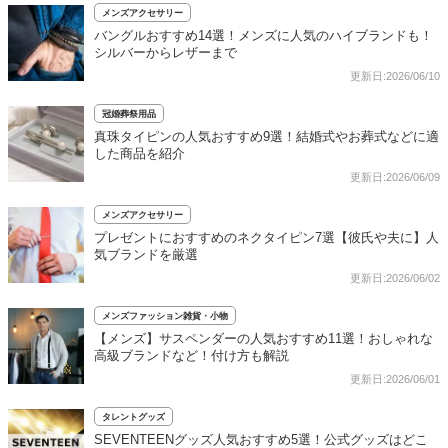
メンズアクセサリー
バングルおすすめ14選！メンズに人気のハイブランドも！
シルバーからレザーまで
更新日:2026/06/10
冠婚葬祭用品
真珠タイピンの人気おすすめ9選！結婚式やお葬式などに適
した商品を紹介
更新日:2026/06/09
メンズアクセサリー
プレゼントにおすすめのネクタイピン7選【彼氏や夫に】人
気ブランドを厳選
更新日:2026/06/02
メンズファッション雑貨・小物
【メンズ】サスペンダーの人気おすすめ11選！おしゃれな
高級ブランドなど！付け方も解説
更新日:2026/06/01
タレントグッズ
SEVENTEENグッズ人気おすすめ5選！公式グッズはどこ