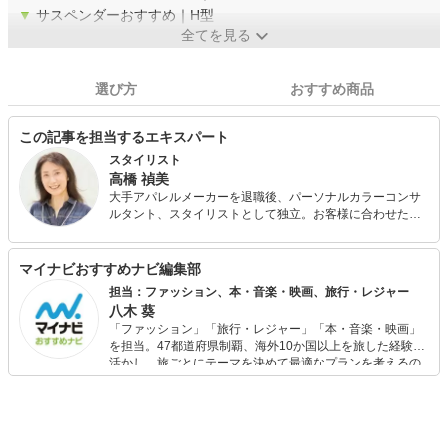
▼
サスペンダーおすすめ｜H型
全てを見る
選び方
おすすめ商品
この記事を担当するエキスパート
スタイリスト
高橋 禎美
大手アパレルメーカーを退職後、パーソナルカラーコンサ
ルタント、スタイリストとして独立。お客様に合わせたバ
ランスの取り方やファッションを楽しむコツを分かりやす
くアドバイス。パーソナルカラー診断も会社員時代から仕
事の中で関わっており実績と定評がある。 また、FPとして
マイナビおすすめナビ編集部
も活動しており、個人FP相談や投資初心者の女性に向けた
担当：ファッション、本・音楽・映画、旅行・レジャー
「はじめての投資セミナー」を開催中。お金とファッショ
八木 葵
ンに興味のある女性に支持されている。
「ファッション」「旅行・レジャー」「本・音楽・映画」
を担当。47都道府県制覇、海外10か国以上を旅した経験を
活かし、旅ごとにテーマを決めて最適なプランを考えるの
が得意。また、アパレルショップでの販売経験もあり。誰
でも手軽に楽しめるプチプラとトレンドを取り入れたコー
ディネートを提案します。本や映画から受けたインスピレ
ーションを日常や仕事に活かすことを大切にし、記事では