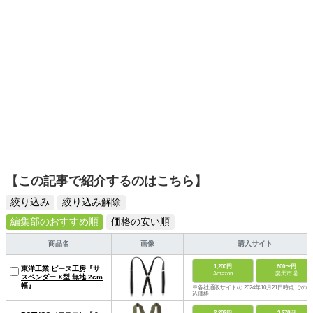
そんな視点から選んだおすすめ作品やアイテムを紹介しま
す。
【この記事で紹介するのはこちら】
絞り込み
絞り込み解除
編集部のおすすめ順
価格の安い順
商品名
画像
購入サイト
1,200円
600〜円
東洋工業 ピース工房『サ
Amazon
楽天市場
スペンダー X型 無地 2cm
幅』
※各社通販サイトの 2024年10月21日時点 での税
込価格
2,202円
3,278円