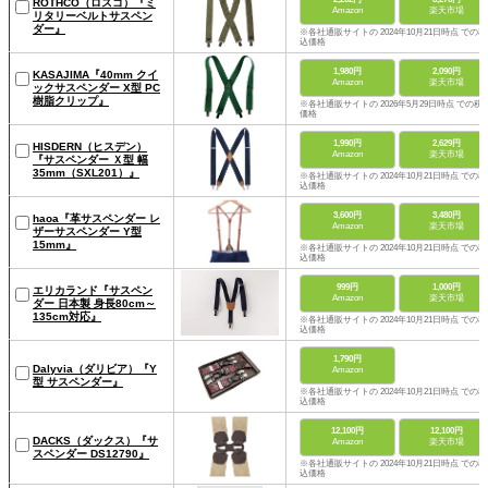
ROTHCO（ロスコ）『ミ
Amazon
楽天市場
リタリーベルトサスペン
ダー』
※各社通販サイトの 2024年10月21日時点 での税
込価格
1,980円
2,090円
KASAJIMA『40mm クイ
Amazon
楽天市場
ックサスペンダー X型 PC
樹脂クリップ』
※各社通販サイトの 2026年5月29日時点 での税
価格
1,990円
2,629円
HISDERN（ヒスデン）
Amazon
楽天市場
『サスペンダー Ｘ型 幅
35mm（SXL201）』
※各社通販サイトの 2024年10月21日時点 での税
込価格
3,600円
3,480円
haoa『革サスペンダー レ
Amazon
楽天市場
ザーサスペンダー Y型
15mm』
※各社通販サイトの 2024年10月21日時点 での税
込価格
999円
1,000円
エリカランド『サスペン
Amazon
楽天市場
ダー 日本製 身長80cm～
135cm対応』
※各社通販サイトの 2024年10月21日時点 での税
込価格
1,790円
Dalyvia（ダリビア）『Y
Amazon
型 サスペンダー』
※各社通販サイトの 2024年10月21日時点 での税
込価格
12,100円
12,100円
DACKS（ダックス）『サ
Amazon
楽天市場
スペンダー DS12790』
※各社通販サイトの 2024年10月21日時点 での税
込価格