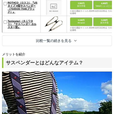
ROTHCO（ロスコ）『US
3,960円
4,400円
タイプ H型サスペンダー
楽天市場
Yahoo!ショッピング
（7045OD 7046ブラッ
※各社通販サイトの 2024年10月21日時点 での税
ク）』
込価格
9,240円
9,240円
Taniwatari（タニワタ
Amazon
楽天市場
リ）『サスペンダー ホル
スター型』
※各社通販サイトの 2024年10月21日時点 での税
込価格
比較一覧の続きを見る
メリットを紹介
サスペンダーとはどんなアイテム？